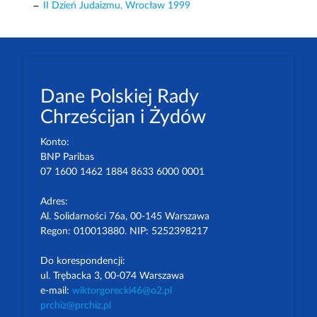
II Dzień Judaizmu, Wrocław 1999
Dane Polskiej Rady
Chrześcijan i Żydów
Konto:
BNP Paribas
07 1600 1462 1884 8633 6000 0001
Adres:
Al. Solidarności 76a, 00-145 Warszawa
Regon: 010013880. NIP: 5252398217
Do korespondencji:
ul. Trębacka 3, 00-074 Warszawa
e-mail:
wiktorgorecki46@o2.pl
prchiz@prchiz.pl