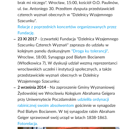
brak mi niczego". Wrocław, 15:00, kościół O.O. Paulinów,
ul. św. Antoniego 30. Przedtem dysputa przedstawicieli
czterech wyznań obecnych w "Dzielnicy Wzajemnego
Szacunku".
Relacje z poprzednich koncertów organizowanych przez
Fundację.
23 XI 2017
- (czwartek) Fundacja "Dzielnica Wzajemnego
Szacunku Czterech Wyznań" zaprasza do udziału w
kolejnym panelu dyskusyjnym
"Droga ku tolerancji"
.
Wrocław, 18:00, Synagoga pod Białym Bocianem
(Włodkowica 7), W dyskusji udział wezmą reprezentanci
wrocławskich uczelni i instytucji społecznych, a także
przedstawiciele wyznań obecnych w Dzielnicy
Wzajemnego Szacunku:
2 września 2014
- Na zaproszenie Gminy Wyznaniowej
Żydowskiej we Wrocławiu Kolegium Abrahama Geigera
przy Uniwersytecie Poczdamskim
udzieliła ordynacji
rabinicznej swoim absolwentom
gościnnie w synagodze
Pod Białym Bocianem. W tej synagodze rabin Abraham
Geiger sprawował swój urząd w latach 1838-1863.
Fotorelacja.