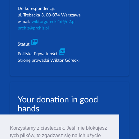
Do korespondencji:
ul. Trębacka 3, 00-074 Warszawa
e-mail:
wiktorgorecki46@o2.pl
prchiz@prchiz.pl
picture_as_pdf
Statut
picture_as_pdf
Polityka Prywatności
Stronę prowadzi Wiktor Górecki
Your donation in good
hands
PLN: 07 1600 1462 1884 8633 6000 0001
Korzystamy z ciasteczek. Jeśli nie blokujesz
EUR: 23 1600 1462 1884 8633 6000 0004
tych plików, to zgadzasz się na ich użycie