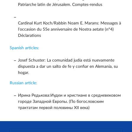
Patriarche latin de Jérusalem. Comptes-rendus
Cardinal Kurt Koch/Rabbin Noam E. Marans: Messages à
l’occasion du 55e anniversaire de Nostra aetate (n°4)
Déclarations
Spanish articles:
Josef Schuster: La comunidad judía está nuevamente
dispuesta a dar un salto de fe y confiar en Alemania, su
hogar.
Russian article:
Ирина Редькова:Иудеи и христиане в средневековом
городе Западной Европы. (По богословским
трактатам первой половины XII века)