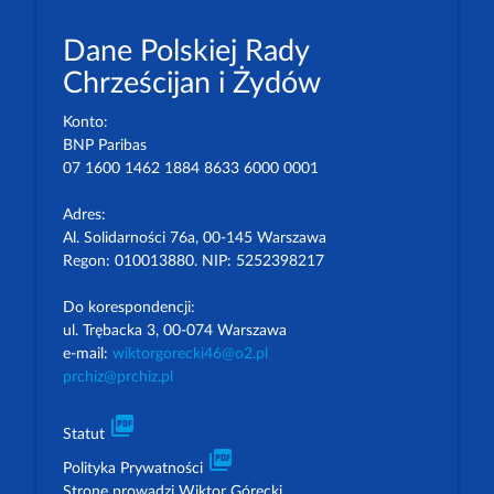
Dane Polskiej Rady
Chrześcijan i Żydów
Konto:
BNP Paribas
07 1600 1462 1884 8633 6000 0001
Adres:
Al. Solidarności 76a, 00-145 Warszawa
Regon: 010013880. NIP: 5252398217
Do korespondencji:
ul. Trębacka 3, 00-074 Warszawa
e-mail:
wiktorgorecki46@o2.pl
prchiz@prchiz.pl
picture_as_pdf
Statut
picture_as_pdf
Polityka Prywatności
Stronę prowadzi Wiktor Górecki