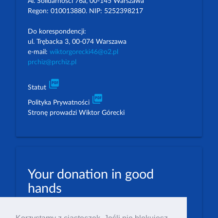
Al. Solidarności 76a, 00-145 Warszawa
Regon: 010013880. NIP: 5252398217
Do korespondencji:
ul. Trębacka 3, 00-074 Warszawa
e-mail:
wiktorgorecki46@o2.pl
prchiz@prchiz.pl
picture_as_pdf
Statut
picture_as_pdf
Polityka Prywatności
Stronę prowadzi Wiktor Górecki
Your donation in good
hands
PLN: 07 1600 1462 1884 8633 6000 0001