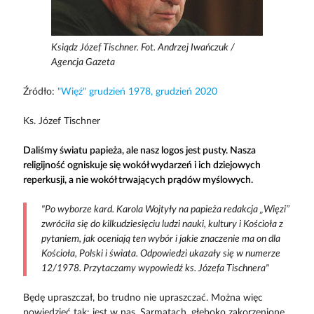
Ksiądz Józef Tischner. Fot. Andrzej Iwańczuk /
Agencja Gazeta
Źródło:
"Więź" grudzień 1978, grudzień 2020
Ks. Józef Tischner
Daliśmy światu papieża, ale nasz logos jest pusty. Nasza
religijność ogniskuje się wokół wydarzeń i ich dziejowych
reperkusji, a nie wokół trwających prądów myślowych.
"Po wyborze kard. Karola Wojtyły na papieża redakcja „Więzi”
zwróciła się do kilkudziesięciu ludzi nauki, kultury i Kościoła z
pytaniem, jak oceniają ten wybór i jakie znaczenie ma on dla
Kościoła, Polski i świata. Odpowiedzi ukazały się w numerze
12/1978. Przytaczamy wypowiedź ks. Józefa Tischnera"
Będę upraszczał, bo trudno nie upraszczać. Można więc
powiedzieć tak: jest w nas, Sarmatach, głęboko zakorzenione