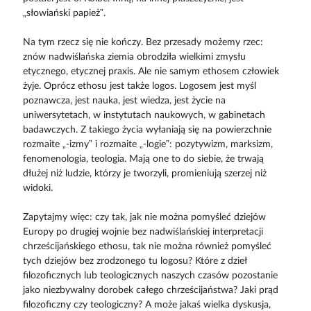
„słowiański papież”.
Na tym rzecz się nie kończy. Bez przesady możemy rzec:
znów nadwiślańska ziemia obrodziła wielkimi zmysłu
etycznego, etycznej praxis. Ale nie samym ethosem człowiek
żyje. Oprócz ethosu jest także logos. Logosem jest myśl
poznawcza, jest nauka, jest wiedza, jest życie na
uniwersytetach, w instytutach naukowych, w gabinetach
badawczych. Z takiego życia wyłaniają się na powierzchnie
rozmaite „-izmy” i rozmaite „-logie”: pozytywizm, marksizm,
fenomenologia, teologia. Mają one to do siebie, że trwają
dłużej niż ludzie, którzy je tworzyli, promieniują szerzej niż
widoki.
Zapytajmy więc: czy tak, jak nie można pomyśleć dziejów
Europy po drugiej wojnie bez nadwiślańskiej interpretacji
chrześcijańskiego ethosu, tak nie można również pomyśleć
tych dziejów bez zrodzonego tu logosu? Które z dzieł
filozoficznych lub teologicznych naszych czasów pozostanie
jako niezbywalny dorobek całego chrześcijaństwa? Jaki prąd
filozoficzny czy teologiczny? A może jakaś wielka dyskusja,