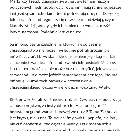
Marks czy Freud. Dzisiejszy świat jest systemem naczyń
połączonych: jedni zdobywają ropę, inni mają rafinerie, jeszcze
inni jeżdżą samochodami. Jedni potrzebują drugich. Dzieje się
tak niezależnie od tego, czy się nawzajem podziwiają, czy nie.
Narody istnieją wtedy, gdy ich istnienie przynosi korzyść
innym narodom. Podobnie jest w nauce.
Są imiona, bez uwzględnienia których współczesne
chrześcijaństwo nie może myśleć, nie potrafi zrozumiale
mówić, czytać. Nazwiska takie są rdzeniem jego logosu. Ich
znaczenie trwa niezależnie od trwania ich nosicieli. Możemy
ich nie podziwiać, ale nie może bez nich myśleć, jak właściciel
samochodu nie może jeździć samochodem bez tego, kto ma
rafinerię. Wśród tych nazwisk – przedstawicieli
chrześcijańskiego logosu – nie widać nikogo znad Wisły.
Ktoś powie, że tak właśnie jest dobrze. Czyż nas nie podziwiają
za nasze męstwo, za instynkt przekory, za umiejętność
bezustannego odtwarzania naszej wolności? To na Zachodzie
jest kryzys, nie u nas. To my daliśmy światu papieża, nie inni,
nie ci filozoficznie i teologicznie wielcy. I tak można sobie
czynić z pustej noosfery powód do chwały, zapadając nie tyle