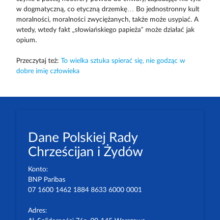
w dogmatyczną, co etyczną drzemkę… Bo jednostronny kult
moralności, moralności zwyciężanych, także może usypiać. A
wtedy, wtedy fakt „słowiańskiego papieża” może działać jak
opium.
Przeczytaj też:
To wielka sztuka spierać się, nie godząc w
dobre imię człowieka
Dane Polskiej Rady
Chrześcijan i Żydów
Konto:
BNP Paribas
07 1600 1462 1884 8633 6000 0001
Adres: