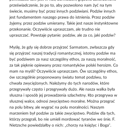
przeświadczenie, że po to, aby pozwolono nam żyć na tym
świecie, musimy być przez innych podziwiani. Podziw innych
jest fundamentem naszego prawa do istnienia. Przez podziw
żyjemy, przez podziw umieramy. Takie jest nasze instynktowne
przekonanie. Oczywiście upraszczam, ale trudno nie
upraszczać. Powstaje pytanie: podziw, ale za co, jaki podziw?
Myślę, że gdy się dobrze przyjrzeć Sarmatom, zwłaszcza gdy
się przyjrzeć naszej tradycji romantycznej, istotny podziw ma
być podziwem za nasz szczególny ethos, za naszą moralność,
za tak pięknie opiewany przez romantyków polski heroizm. Co
mam na myśli? Oczywiście upraszczam. Ów szczególny ethos,
ów szczególnie proponowany światu temat podziwu, to
chwała zwyciężonych. Należymy do tych narodów, które
przegrywały często i przegrywały dużo. Ale nasza walka była
słuszna i sposób jej prowadzenia szlachetny. Kto przegrywa w
słusznej walce, odnosi zwycięstwo moralne. Można przegrać
na polu bitwy, ale wygrać na polu moralności. Naszym
marzeniem był podziw za takie zwycięstwo. Podziw dla tych,
którzy przegrali, bo nie umieli mordować tyranów we śnie. F.
Nietzsche powiedziałby o nich: „chorzy na księżyc i Boga”.