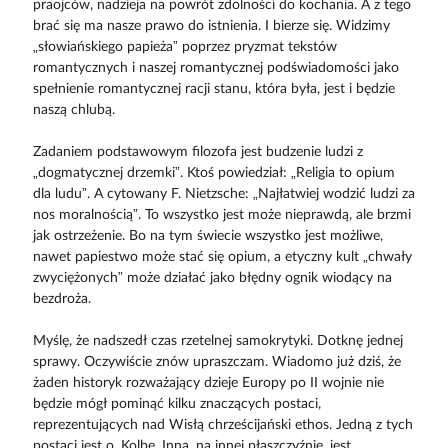
praojców, nadzieja na powrót zdolności do kochania. A z tego
brać się ma nasze prawo do istnienia. I bierze się. Widzimy
„słowiańskiego papieża” poprzez pryzmat tekstów
romantycznych i naszej romantycznej podświadomości jako
spełnienie romantycznej racji stanu, która była, jest i będzie
naszą chlubą.
Zadaniem podstawowym filozofa jest budzenie ludzi z
„dogmatycznej drzemki”. Ktoś powiedział: „Religia to opium
dla ludu”. A cytowany F. Nietzsche: „Najłatwiej wodzić ludzi za
nos moralnością”. To wszystko jest może nieprawdą, ale brzmi
jak ostrzeżenie. Bo na tym świecie wszystko jest możliwe,
nawet papiestwo może stać się opium, a etyczny kult „chwały
zwyciężonych” może działać jako błędny ognik wiodący na
bezdroża.
Myślę, że nadszedł czas rzetelnej samokrytyki. Dotknę jednej
sprawy. Oczywiście znów upraszczam. Wiadomo już dziś, że
żaden historyk rozważający dzieje Europy po II wojnie nie
będzie mógł pominąć kilku znaczących postaci,
reprezentujących nad Wisłą chrześcijański ethos. Jedną z tych
postaci jest o. Kolbe. Inną, na innej płaszczyźnie, jest