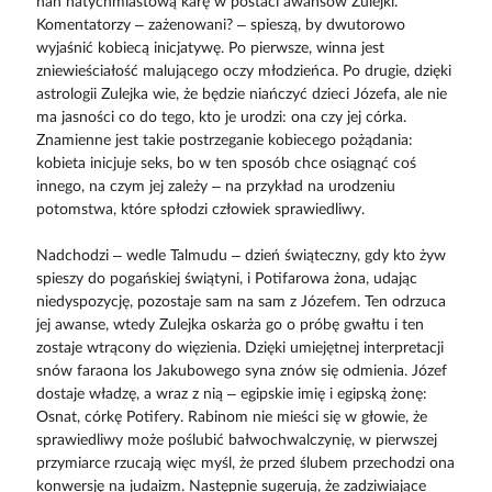
nań natychmiastową karę w postaci awansów Zulejki.
Komentatorzy – zażenowani? – spieszą, by dwutorowo
wyjaśnić kobiecą inicjatywę. Po pierwsze, winna jest
zniewieściałość malującego oczy młodzieńca. Po drugie, dzięki
astrologii Zulejka wie, że będzie niańczyć dzieci Józefa, ale nie
ma jasności co do tego, kto je urodzi: ona czy jej córka.
Znamienne jest takie postrzeganie kobiecego pożądania:
kobieta inicjuje seks, bo w ten sposób chce osiągnąć coś
innego, na czym jej zależy – na przykład na urodzeniu
potomstwa, które spłodzi człowiek sprawiedliwy.
Nadchodzi – wedle Talmudu – dzień świąteczny, gdy kto żyw
spieszy do pogańskiej świątyni, i Potifarowa żona, udając
niedyspozycję, pozostaje sam na sam z Józefem. Ten odrzuca
jej awanse, wtedy Zulejka oskarża go o próbę gwałtu i ten
zostaje wtrącony do więzienia. Dzięki umiejętnej interpretacji
snów faraona los Jakubowego syna znów się odmienia. Józef
dostaje władzę, a wraz z nią – egipskie imię i egipską żonę:
Osnat, córkę Potifery. Rabinom nie mieści się w głowie, że
sprawiedliwy może poślubić bałwochwalczynię, w pierwszej
przymiarce rzucają więc myśl, że przed ślubem przechodzi ona
konwersję na judaizm. Następnie sugerują, że zadziwiające