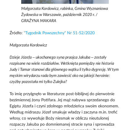
Małgorzata Kordowicz, rabinka, Gmina Wyznaniowa
Żydowska w Warszawie, październik 2020 r. /
GRAŻYNA MAKARA
Źródło:
"Tygodnik Powszechny" Nr 51-52/2020
Małgorzata Kordowicz
Dzieje Józefa – ukochanego syna praojca Jakuba – zostały
rozpisane na wiele rozdziałów. Wetknięta pomiędzy nie historia
Judy i Tamar stanowi dla głównego wątku li tylko dygresję. W tym
męskim wirydarzu rada bym zawiesić oko na jakiejś heroinie:
czyżby pozostała mi tylko Zulejka?
To imię przylgnęło w literaturze post-biblijnej do pierwotnie
bezimiennej żony Potifara. Jej mąż nabywa sprzedanego do
Egiptu Józefa i czyni zdolnego młodzieńca swoim ekonomem.
Według midraszu Józef smakuje władzy i zaczyna m.in. trefić
włosy, co wywołuje Boży niesmak w obliczu nieutulonej
rozpaczy Jakuba po domniemanej stracie syna i sprowadza