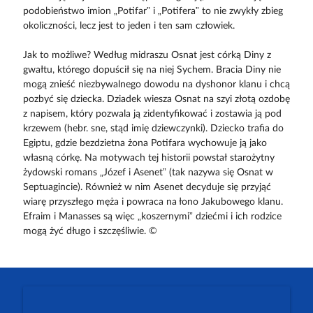
podobieństwo imion „Potifar” i „Potifera” to nie zwykły zbieg
okoliczności, lecz jest to jeden i ten sam człowiek.
Jak to możliwe? Według midraszu Osnat jest córką Diny z
gwałtu, którego dopuścił się na niej Sychem. Bracia Diny nie
mogą znieść niezbywalnego dowodu na dyshonor klanu i chcą
pozbyć się dziecka. Dziadek wiesza Osnat na szyi złotą ozdobę
z napisem, który pozwala ją zidentyfikować i zostawia ją pod
krzewem (hebr. sne, stąd imię dziewczynki). Dziecko trafia do
Egiptu, gdzie bezdzietna żona Potifara wychowuje ją jako
własną córkę. Na motywach tej historii powstał starożytny
żydowski romans „Józef i Asenet” (tak nazywa się Osnat w
Septuagincie). Również w nim Asenet decyduje się przyjąć
wiarę przyszłego męża i powraca na łono Jakubowego klanu.
Efraim i Manasses są więc „koszernymi” dziećmi i ich rodzice
mogą żyć długo i szczęśliwie. ©