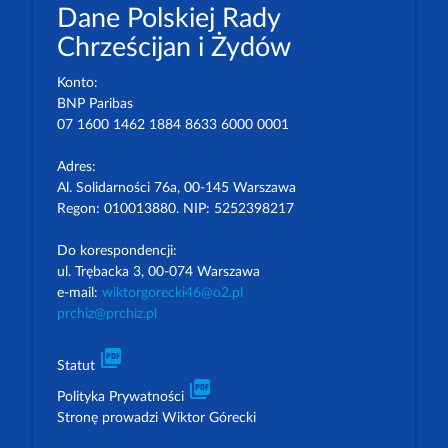
Dane Polskiej Rady
Chrześcijan i Żydów
Konto:
BNP Paribas
07 1600 1462 1884 8633 6000 0001
Adres:
Al. Solidarności 76a, 00-145 Warszawa
Regon: 010013880. NIP: 5252398217
Do korespondencji:
ul. Trębacka 3, 00-074 Warszawa
e-mail:
wiktorgorecki46@o2.pl
prchiz@prchiz.pl
picture_as_pdf
Statut
picture_as_pdf
Polityka Prywatności
Stronę prowadzi Wiktor Górecki