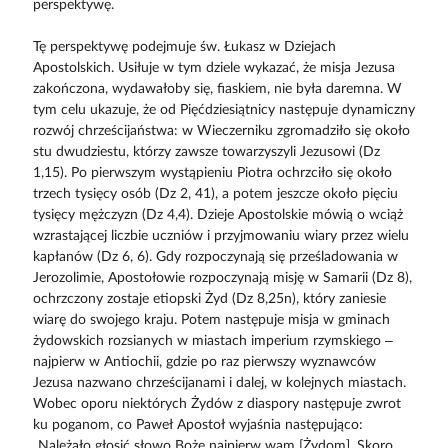
perspektywę.
Tę perspektywę podejmuje św. Łukasz w Dziejach
Apostolskich. Usiłuje w tym dziele wykazać, że misja Jezusa
zakończona, wydawałoby się, fiaskiem, nie była daremna. W
tym celu ukazuje, że od Pięćdziesiątnicy następuje dynamiczny
rozwój chrześcijaństwa: w Wieczerniku zgromadziło się około
stu dwudziestu, którzy zawsze towarzyszyli Jezusowi (Dz
1,15). Po pierwszym wystąpieniu Piotra ochrzciło się około
trzech tysięcy osób (Dz 2, 41), a potem jeszcze około pięciu
tysięcy mężczyzn (Dz 4,4). Dzieje Apostolskie mówią o wciąż
wzrastającej liczbie uczniów i przyjmowaniu wiary przez wielu
kapłanów (Dz 6, 6). Gdy rozpoczynają się prześladowania w
Jerozolimie, Apostołowie rozpoczynają misję w Samarii (Dz 8),
ochrzczony zostaje etiopski Żyd (Dz 8,25n), który zaniesie
wiarę do swojego kraju. Potem następuje misja w gminach
żydowskich rozsianych w miastach imperium rzymskiego –
najpierw w Antiochii, gdzie po raz pierwszy wyznawców
Jezusa nazwano chrześcijanami i dalej, w kolejnych miastach.
Wobec oporu niektórych Żydów z diaspory następuje zwrot
ku poganom, co Paweł Apostoł wyjaśnia następująco:
„Należało głosić słowo Boże najpierw wam [Żydom]. Skoro