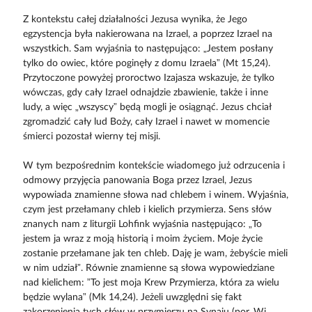
Z kontekstu całej działalności Jezusa wynika, że Jego
egzystencja była nakierowana na Izrael, a poprzez Izrael na
wszystkich. Sam wyjaśnia to następująco: „Jestem posłany
tylko do owiec, które poginęły z domu Izraela” (Mt 15,24).
Przytoczone powyżej proroctwo Izajasza wskazuje, że tylko
wówczas, gdy cały Izrael odnajdzie zbawienie, także i inne
ludy, a więc „wszyscy” będą mogli je osiągnąć. Jezus chciał
zgromadzić cały lud Boży, cały Izrael i nawet w momencie
śmierci pozostał wierny tej misji.
W tym bezpośrednim kontekście wiadomego już odrzucenia i
odmowy przyjęcia panowania Boga przez Izrael, Jezus
wypowiada znamienne słowa nad chlebem i winem. Wyjaśnia,
czym jest przełamany chleb i kielich przymierza. Sens słów
znanych nam z liturgii Lohfink wyjaśnia następująco: „To
jestem ja wraz z moją historią i moim życiem. Moje życie
zostanie przełamane jak ten chleb. Daję je wam, żebyście mieli
w nim udział”. Równie znamienne są słowa wypowiedziane
nad kielichem: ”To jest moja Krew Przymierza, która za wielu
będzie wylana” (Mk 14,24). Jeżeli uwzględni się fakt
zakorzenienia tych słów w przymierzu na Synaju (por. Wj