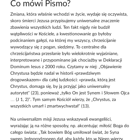
Co mówi Pismo?
Zmiana, która właśnie wchodzi w życie, wydaje się oczywista,
skoro śmierci Jezusa przypisujemy uniwersalne znaczenie
zbawienia wszystkich ludzi. Ten fakt nigdy nie budził
wątpliwości w Kościele, a kwestionowanie go byłoby
podcinaniem gałęzi, na której my wszyscy, chrześcijanie
wywodzący się z pogan, siedzimy. To centralne dla
chrześcijaństwa przesłanie było wielokrotnie wyjaśniane,
interpretowane i przypominane jak chociażby w Deklaracji
Dominum Iesus z 2000 roku. Czytamy w niej: „Objawienie
Chrystusa będzie nadal w historii «prawdziwym
drogowskazem» dla całej ludzkości: «prawda, którą jest
Chrystus, domaga się, by ją przyjąć jako uniwersalny
autorytet” (23), ponieważ „tylko On jest Synem i Słowem Ojca
… (J 1, 2)”. Tym samym Kościół wierzy, że „Chrystus, za
wszystkich umarł i zmartwychwstał” (13).
Na uniwersalizm misji Jezusa wskazywali ewangeliści,
wyrażając ją na różne sposoby, np. akcentując miłość Boga do
całego świata: „Tak bowiem Bóg umiłował świat, że Syna
swego Jednorodzonego dał, aby każdy, kto w Niego wierzy,