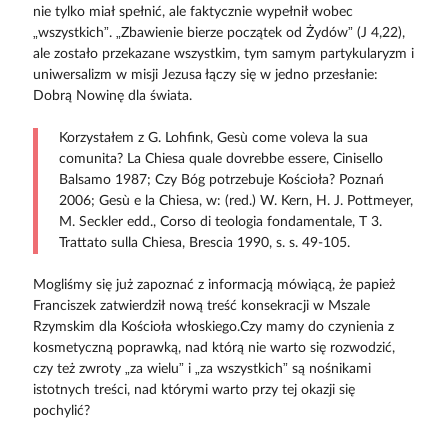
nie tylko miał spełnić, ale faktycznie wypełnił wobec
„wszystkich”. „Zbawienie bierze początek od Żydów” (J 4,22),
ale zostało przekazane wszystkim, tym samym partykularyzm i
uniwersalizm w misji Jezusa łączy się w jedno przesłanie:
Dobrą Nowinę dla świata.
Korzystałem z G. Lohfink, Gesù come voleva la sua
comunita? La Chiesa quale dovrebbe essere, Cinisello
Balsamo 1987; Czy Bóg potrzebuje Kościoła? Poznań
2006; Gesù e la Chiesa, w: (red.) W. Kern, H. J. Pottmeyer,
M. Seckler edd., Corso di teologia fondamentale, T 3.
Trattato sulla Chiesa, Brescia 1990, s. s. 49-105.
Mogliśmy się już zapoznać z informacją mówiącą, że papież
Franciszek zatwierdził nową treść konsekracji w Mszale
Rzymskim dla Kościoła włoskiego.Czy mamy do czynienia z
kosmetyczną poprawką, nad którą nie warto się rozwodzić,
czy też zwroty „za wielu” i „za wszystkich” są nośnikami
istotnych treści, nad którymi warto przy tej okazji się
pochylić?