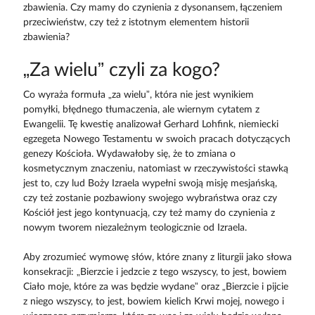
zbawienia. Czy mamy do czynienia z dysonansem, łączeniem
przeciwieństw, czy też z istotnym elementem historii
zbawienia?
„Za wielu” czyli za kogo?
Co wyraża formuła „za wielu”, która nie jest wynikiem
pomyłki, błędnego tłumaczenia, ale wiernym cytatem z
Ewangelii. Tę kwestię analizował Gerhard Lohfink, niemiecki
egzegeta Nowego Testamentu w swoich pracach dotyczących
genezy Kościoła. Wydawałoby się, że to zmiana o
kosmetycznym znaczeniu, natomiast w rzeczywistości stawką
jest to, czy lud Boży Izraela wypełni swoją misję mesjańską,
czy też zostanie pozbawiony swojego wybraństwa oraz czy
Kościół jest jego kontynuacją, czy też mamy do czynienia z
nowym tworem niezależnym teologicznie od Izraela.
Aby zrozumieć wymowę słów, które znany z liturgii jako słowa
konsekracji: „Bierzcie i jedzcie z tego wszyscy, to jest, bowiem
Ciało moje, które za was będzie wydane” oraz „Bierzcie i pijcie
z niego wszyscy, to jest, bowiem kielich Krwi mojej, nowego i