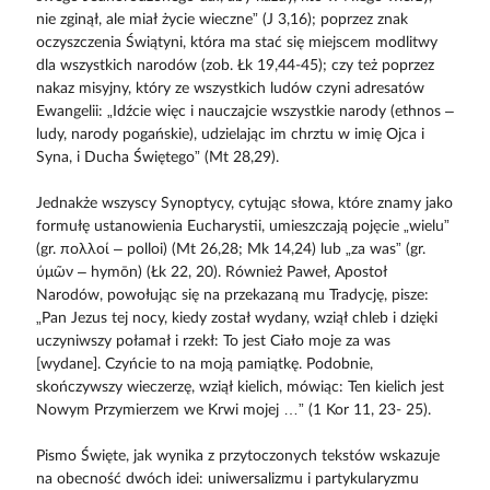
nie zginął, ale miał życie wieczne” (J 3,16); poprzez znak
oczyszczenia Świątyni, która ma stać się miejscem modlitwy
dla wszystkich narodów (zob. Łk 19,44-45); czy też poprzez
nakaz misyjny, który ze wszystkich ludów czyni adresatów
Ewangelii: „Idźcie więc i nauczajcie wszystkie narody (ethnos –
ludy, narody pogańskie), udzielając im chrztu w imię Ojca i
Syna, i Ducha Świętego” (Mt 28,29).
Jednakże wszyscy Synoptycy, cytując słowa, które znamy jako
formułę ustanowienia Eucharystii, umieszczają pojęcie „wielu”
(gr. πολλοί – polloi) (Mt 26,28; Mk 14,24) lub „za was” (gr.
ύμῶν – hymōn) (Łk 22, 20). Również Paweł, Apostoł
Narodów, powołując się na przekazaną mu Tradycję, pisze:
„Pan Jezus tej nocy, kiedy został wydany, wziął chleb i dzięki
uczyniwszy połamał i rzekł: To jest Ciało moje za was
[wydane]. Czyńcie to na moją pamiątkę. Podobnie,
skończywszy wieczerzę, wziął kielich, mówiąc: Ten kielich jest
Nowym Przymierzem we Krwi mojej …” (1 Kor 11, 23- 25).
Pismo Święte, jak wynika z przytoczonych tekstów wskazuje
na obecność dwóch idei: uniwersalizmu i partykularyzmu