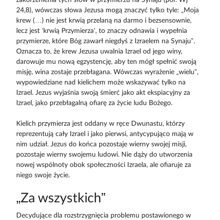
24,8), wówczas słowa Jezusa mogą znaczyć tylko tyle: „Moja
krew (…) nie jest krwią przelaną na darmo i bezsensownie,
lecz jest ‘krwią Przymierza’, to znaczy odnawia i wypełnia
przymierze, które Bóg zawarł niegdyś z Izraelem na Synaju”.
Oznacza to, że krew Jezusa uwalnia Izrael od jego winy,
darowuje mu nową egzystencję, aby ten mógł spełnić swoją
misję, wina zostaje przebłagana. Wówczas wyrażenie „wielu”,
wypowiedziane nad kielichem może wskazywać tylko na
Izrael. Jezus wyjaśnia swoją śmierć jako akt ekspiacyjny za
Izrael, jako przebłagalną ofiarę za życie ludu Bożego.
Kielich przymierza jest oddany w ręce Dwunastu, którzy
reprezentują cały Izrael i jako pierwsi, antycypująco mają w
nim udział. Jezus do końca pozostaje wierny swojej misji,
pozostaje wierny swojemu ludowi. Nie dąży do utworzenia
nowej wspólnoty obok społeczności Izraela, ale ofiaruje za
niego swoje życie.
„Za wszystkich”
Decydujące dla rozstrzygnięcia problemu postawionego w