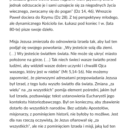
jednak odrzucacie je i sami uznajecie się za niegodnych życia
wiecznego, zwracamy się do pogan” (Dz 14, 46). Wreszcie
Paweł dociera do Rzymu (Dz 28). Z tej perspektywy młodego,
ale dynamicznego Kościoła św. Łukasz pod koniec I w. (lata
80-te) pisze swoje dzieło.
Misja Jezusa zmierzała do odnowienia Izraela tak, aby lud ten
podjął się swojego powołania: „Wy jesteście solą dla ziemi.
(…) Wy jesteście światłem świata. Nie może się ukryć miasto
położone na górze. (…) Tak niech świeci wasze światło przed
ludźmi, aby widzieli wasze dobre uczynki i chwalili Ojca
waszego, który jest w niebie” (Mt 5,14-16). Nie możemy
zapomnieć, że pierwszymi adresatami przepowiadania Jezusa
był Izrael, z tego ludu wyszło światło dla świata. Zmiana „za
wielu” na „za wszystkich” pomija element pośredni, jakim był
lud Izraela, pozbawiając tekst ustanowienia Eucharystii jego
kontekstu historiozbawczego. Był on konieczny, aby zbawienie
dotarło do wszystkich narodów. Bez udziału Apostołów,
misjonarzy, z pominięciem historii, nie byłoby to możliwe. Jest
dla nas rzeczą oczywistą, że Jezus ofiarował się „za
wszystkich”, ale nie z pominięciem Izraela i misji, jaką lud ten