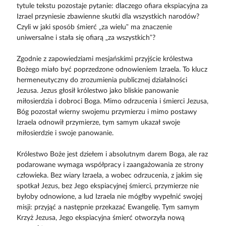
tytule tekstu pozostaje pytanie: dlaczego ofiara ekspiacyjna za
Izrael przyniesie zbawienne skutki dla wszystkich narodów?
Czyli w jaki sposób śmierć „za wielu” ma znaczenie
uniwersalne i stała się ofiarą „za wszystkich”?
Zgodnie z zapowiedziami mesjańskimi przyjście królestwa
Bożego miało być poprzedzone odnowieniem Izraela. To klucz
hermeneutyczny do zrozumienia publicznej działalności
Jezusa. Jezus głosił królestwo jako bliskie panowanie
miłosierdzia i dobroci Boga. Mimo odrzucenia i śmierci Jezusa,
Bóg pozostał wierny swojemu przymierzu i mimo postawy
Izraela odnowił przymierze, tym samym ukazał swoje
miłosierdzie i swoje panowanie.
Królestwo Boże jest dziełem i absolutnym darem Boga, ale raz
podarowane wymaga współpracy i zaangażowania ze strony
człowieka. Bez wiary Izraela, a wobec odrzucenia, z jakim się
spotkał Jezus, bez Jego ekspiacyjnej śmierci, przymierze nie
byłoby odnowione, a lud Izraela nie mógłby wypełnić swojej
misji: przyjąć a następnie przekazać Ewangelię. Tym samym
Krzyż Jezusa, Jego ekspiacyjna śmierć otworzyła nową