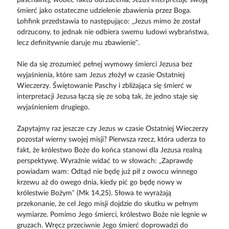
śmierć jako ostateczne udzielenie zbawienia przez Boga.
Lohfink przedstawia to następująco: „Jezus mimo że został
odrzucony, to jednak nie odbiera swemu ludowi wybraństwa,
lecz definitywnie daruje mu zbawienie”.
Nie da się zrozumieć pełnej wymowy śmierci Jezusa bez
wyjaśnienia, które sam Jezus złożył w czasie Ostatniej
Wieczerzy. Świętowanie Paschy i zbliżająca się śmierć w
interpretacji Jezusa łączą się ze sobą tak, że jedno staje się
wyjaśnieniem drugiego.
Zapytajmy raz jeszcze czy Jezus w czasie Ostatniej Wieczerzy
pozostał wierny swojej misji? Pierwsza rzecz, która uderza to
fakt, że królestwo Boże do końca stanowi dla Jezusa realną
perspektywę. Wyraźnie widać to w słowach: „Zaprawdę
powiadam wam: Odtąd nie będę już pił z owocu winnego
krzewu aż do owego dnia, kiedy pić go będę nowy w
królestwie Bożym” (Mk 14,25). Słowa te wyrażają
przekonanie, że cel Jego misji dojdzie do skutku w pełnym
wymiarze. Pomimo Jego śmierci, królestwo Boże nie legnie w
gruzach. Wręcz przeciwnie Jego śmierć doprowadzi do