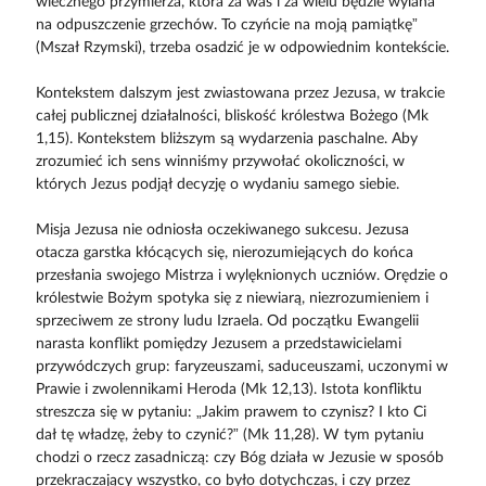
wiecznego przymierza, która za was i za wielu będzie wylana
na odpuszczenie grzechów. To czyńcie na moją pamiątkę”
(Mszał Rzymski), trzeba osadzić je w odpowiednim kontekście.
Kontekstem dalszym jest zwiastowana przez Jezusa, w trakcie
całej publicznej działalności, bliskość królestwa Bożego (Mk
1,15). Kontekstem bliższym są wydarzenia paschalne. Aby
zrozumieć ich sens winniśmy przywołać okoliczności, w
których Jezus podjął decyzję o wydaniu samego siebie.
Misja Jezusa nie odniosła oczekiwanego sukcesu. Jezusa
otacza garstka kłócących się, nierozumiejących do końca
przesłania swojego Mistrza i wylęknionych uczniów. Orędzie o
królestwie Bożym spotyka się z niewiarą, niezrozumieniem i
sprzeciwem ze strony ludu Izraela. Od początku Ewangelii
narasta konflikt pomiędzy Jezusem a przedstawicielami
przywódczych grup: faryzeuszami, saduceuszami, uczonymi w
Prawie i zwolennikami Heroda (Mk 12,13). Istota konfliktu
streszcza się w pytaniu: „Jakim prawem to czynisz? I kto Ci
dał tę władzę, żeby to czynić?” (Mk 11,28). W tym pytaniu
chodzi o rzecz zasadniczą: czy Bóg działa w Jezusie w sposób
przekraczający wszystko, co było dotychczas, i czy przez