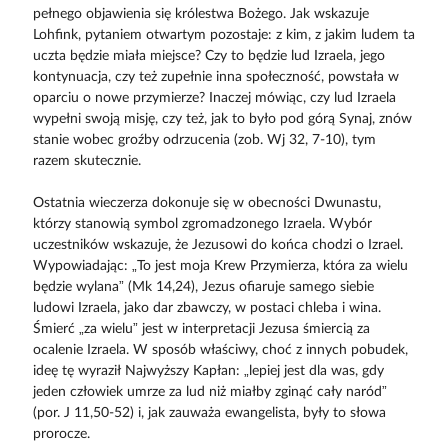
pełnego objawienia się królestwa Bożego. Jak wskazuje
Lohfink, pytaniem otwartym pozostaje: z kim, z jakim ludem ta
uczta będzie miała miejsce? Czy to będzie lud Izraela, jego
kontynuacja, czy też zupełnie inna społeczność, powstała w
oparciu o nowe przymierze? Inaczej mówiąc, czy lud Izraela
wypełni swoją misję, czy też, jak to było pod górą Synaj, znów
stanie wobec groźby odrzucenia (zob. Wj 32, 7-10), tym
razem skutecznie.
Ostatnia wieczerza dokonuje się w obecności Dwunastu,
którzy stanowią symbol zgromadzonego Izraela. Wybór
uczestników wskazuje, że Jezusowi do końca chodzi o Izrael.
Wypowiadając: „To jest moja Krew Przymierza, która za wielu
będzie wylana” (Mk 14,24), Jezus ofiaruje samego siebie
ludowi Izraela, jako dar zbawczy, w postaci chleba i wina.
Śmierć „za wielu” jest w interpretacji Jezusa śmiercią za
ocalenie Izraela. W sposób właściwy, choć z innych pobudek,
ideę tę wyraził Najwyższy Kapłan: „lepiej jest dla was, gdy
jeden człowiek umrze za lud niż miałby zginąć cały naród”
(por. J 11,50-52) i, jak zauważa ewangelista, były to słowa
prorocze.