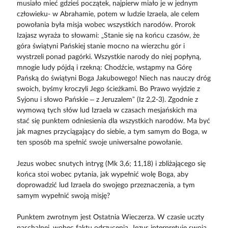
musiało mieć gdzieś początek, najpierw miało je w jednym
człowieku- w Abrahamie, potem w ludzie Izraela, ale celem
powołania była misja wobec wszystkich narodów. Prorok
Izajasz wyraża to słowami: „Stanie się na końcu czasów, że
góra świątyni Pańskiej stanie mocno na wierzchu gór i
wystrzeli ponad pagórki. Wszystkie narody do niej popłyną,
mnogie ludy pójdą i rzekną: Chodźcie, wstąpmy na Górę
Pańską do świątyni Boga Jakubowego! Niech nas nauczy dróg
swoich, byśmy kroczyli Jego ścieżkami. Bo Prawo wyjdzie z
Syjonu i słowo Pańskie – z Jeruzalem” (Iz 2,2-3). Zgodnie z
wymową tych słów lud Izraela w czasach mesjańskich ma
stać się punktem odniesienia dla wszystkich narodów. Ma być
jak magnes przyciągający do siebie, a tym samym do Boga, w
ten sposób ma spełnić swoje uniwersalne powołanie.
Jezus wobec snutych intryg (Mk 3,6; 11,18) i zbliżającego się
końca stoi wobec pytania, jak wypełnić wolę Boga, aby
doprowadzić lud Izraela do swojego przeznaczenia, a tym
samym wypełnić swoją misję?
Punktem zwrotnym jest Ostatnia Wieczerza. W czasie uczty
paschalnej, wobec faktu odrzucenia, Jezus interpretuje swoją