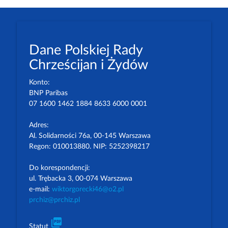
Dane Polskiej Rady
Chrześcijan i Żydów
Konto:
BNP Paribas
07 1600 1462 1884 8633 6000 0001
Adres:
Al. Solidarności 76a, 00-145 Warszawa
Regon: 010013880. NIP: 5252398217
Do korespondencji:
ul. Trębacka 3, 00-074 Warszawa
e-mail:
wiktorgorecki46@o2.pl
prchiz@prchiz.pl
picture_as_pdf
Statut