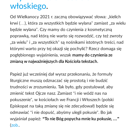
włoskiego
.
Od Wielkanocy 2021 r. zaczną obowiązywać słowa: „kielich
krwi (…), która za wszystkich będzie wylana” zamiast „za wielu
będzie wylana”. Czy mamy do czynienia z kosmetyczną
poprawką, nad którą nie warto się rozwodzić, czy też zwroty
„za wielu” i „za wszystkich” są nośnikami istotnych treści, nad
którymi warto przy tej okazji się pochylić? Rzecz domaga się
pogłębionego wyjaśnienia, wszak
mamy do czynienia ze
zmianą w najważniejszych dla Kościoła tekstach.
Papież już wcześniej dał wyraz przekonaniu, że formuły
liturgiczne muszą odznaczać się prostotą i nie budzić
trudności w zrozumieniu. Tak było, gdy postulował, aby
zmienić tekst Ojcze nasz. Zamiast “i nie wódź nas na
pokuszenie”, w kościołach we Francji i Włoszech (polski
Episkopat na taką zmianę się nie zdecydował) będzie się
odmawiać “i nie dopuść, abyśmy ulegli pokusie”. Bo jak
wyjaśniał papież:
“To nie Bóg popycha mnie ku pokusie, …”
(
zob.
.