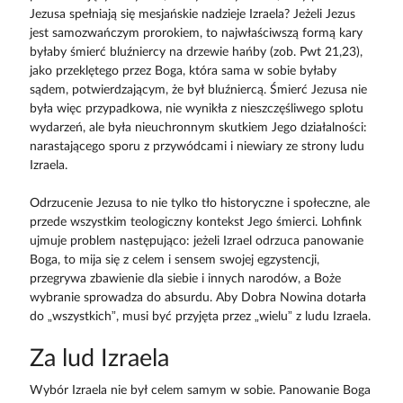
Jezusa spełniają się mesjańskie nadzieje Izraela? Jeżeli Jezus
jest samozwańczym prorokiem, to najwłaściwszą formą kary
byłaby śmierć bluźniercy na drzewie hańby (zob. Pwt 21,23),
jako przeklętego przez Boga, która sama w sobie byłaby
sądem, potwierdzającym, że był bluźniercą. Śmierć Jezusa nie
była więc przypadkowa, nie wynikła z nieszczęśliwego splotu
wydarzeń, ale była nieuchronnym skutkiem Jego działalności:
narastającego sporu z przywódcami i niewiary ze strony ludu
Izraela.
Odrzucenie Jezusa to nie tylko tło historyczne i społeczne, ale
przede wszystkim teologiczny kontekst Jego śmierci. Lohfink
ujmuje problem następująco: jeżeli Izrael odrzuca panowanie
Boga, to mija się z celem i sensem swojej egzystencji,
przegrywa zbawienie dla siebie i innych narodów, a Boże
wybranie sprowadza do absurdu. Aby Dobra Nowina dotarła
do „wszystkich”, musi być przyjęta przez „wielu” z ludu Izraela.
Za lud Izraela
Wybór Izraela nie był celem samym w sobie. Panowanie Boga