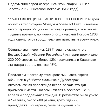
Недоумения перед озверением этих людей…» (Лев
Толстой о Кишиневском погроме 1903 года).
115-Я ГОДОВЩИНА КИШИНЕВСКОГО ПОГРОМАЕвреи
живут на территории Молдовы более 600 лет. В течение
этого периода община испытывала разные, в том числе
трудные времена, но именно Кишиневский Погром 1903
года сделал этот город печально известным всему миру.
Официальная перепись 1897 года показала, что в
Бессарабской губернии Российской империи проживало
230 000 евреев, т.е. более 12% населения, а в Кишиневе
эта цифра составляла все 46%.
Предлогом к погрому стал кровавый навет, евреев
обвинили в убийстве мальчика в Дубоссарах.
Антисемитская пропаганда использовала это для
призывов к мести. Погром начался в воскресенье, 6
апреля и продолжался три дня. В результате было убито
49 человек, около 600 ранено, треть зданий,
принадлежащих евреям, была разрушена или