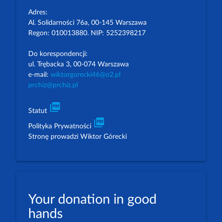
Adres:
Al. Solidarności 76a, 00-145 Warszawa
Regon: 010013880. NIP: 5252398217
Do korespondencji:
ul. Trębacka 3, 00-074 Warszawa
e-mail:
wiktorgorecki46@o2.pl
prchiz@prchiz.pl
picture_as_pdf
Statut
picture_as_pdf
Polityka Prywatności
Stronę prowadzi Wiktor Górecki
Your donation in good
hands