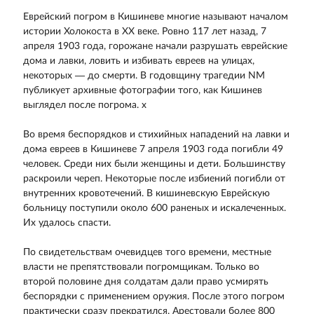
Еврейский погром в Кишиневе многие называют началом
истории Холокоста в XX веке. Ровно 117 лет назад, 7
апреля 1903 года, горожане начали разрушать еврейские
дома и лавки, ловить и избивать евреев на улицах,
некоторых — до смерти. В годовщину трагедии NM
публикует архивные фотографии того, как Кишинев
выглядел после погрома. x
Во время беспорядков и стихийных нападений на лавки и
дома евреев в Кишиневе 7 апреля 1903 года погибли 49
человек. Среди них были женщины и дети. Большинству
раскроили череп. Некоторые после избиений погибли от
внутренних кровотечений. В кишиневскую Еврейскую
больницу поступили около 600 раненых и искалеченных.
Их удалось спасти.
По свидетельствам очевидцев того времени, местные
власти не препятствовали погромщикам. Только во
второй половине дня солдатам дали право усмирять
беспорядки с применением оружия. После этого погром
практически сразу прекратился. Арестовали более 800