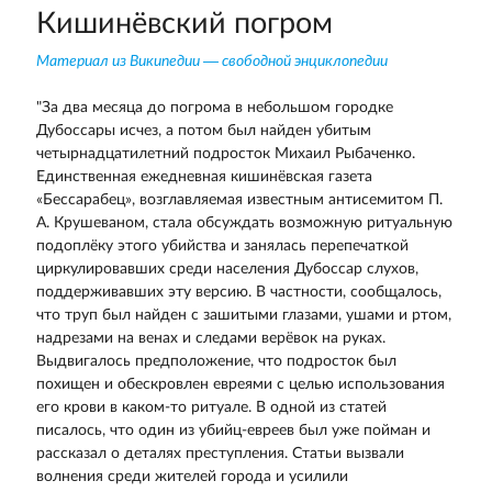
Кишинёвский погром
Материал из Википедии — свободной энциклопедии
"За два месяца до погрома в небольшом городке
Дубоссары исчез, а потом был найден убитым
четырнадцатилетний подросток Михаил Рыбаченко.
Единственная ежедневная кишинёвская газета
«Бессарабец», возглавляемая известным антисемитом П.
А. Крушеваном, стала обсуждать возможную ритуальную
подоплёку этого убийства и занялась перепечаткой
циркулировавших среди населения Дубоссар слухов,
поддерживавших эту версию. В частности, сообщалось,
что труп был найден с зашитыми глазами, ушами и ртом,
надрезами на венах и следами верёвок на руках.
Выдвигалось предположение, что подросток был
похищен и обескровлен евреями с целью использования
его крови в каком-то ритуале. В одной из статей
писалось, что один из убийц-евреев был уже пойман и
рассказал о деталях преступления. Статьи вызвали
волнения среди жителей города и усилили