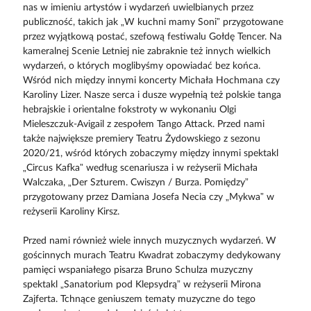
nas w imieniu artystów i wydarzeń uwielbianych przez
publiczność, takich jak „W kuchni mamy Soni” przygotowane
przez wyjątkową postać, szefową festiwalu Gołdę Tencer. Na
kameralnej Scenie Letniej nie zabraknie też innych wielkich
wydarzeń, o których moglibyśmy opowiadać bez końca.
Wśród nich między innymi koncerty Michała Hochmana czy
Karoliny Lizer. Nasze serca i dusze wypełnią też polskie tanga
hebrajskie i orientalne fokstroty w wykonaniu Olgi
Mieleszczuk-Avigail z zespołem Tango Attack. Przed nami
także największe premiery Teatru Żydowskiego z sezonu
2020/21, wśród których zobaczymy między innymi spektakl
„Circus Kafka” według scenariusza i w reżyserii Michała
Walczaka, „Der Szturem. Cwiszyn / Burza. Pomiędzy”
przygotowany przez Damiana Josefa Necia czy „Mykwa” w
reżyserii Karoliny Kirsz.
Przed nami również wiele innych muzycznych wydarzeń. W
gościnnych murach Teatru Kwadrat zobaczymy dedykowany
pamięci wspaniałego pisarza Bruno Schulza muzyczny
spektakl „Sanatorium pod Klepsydrą” w reżyserii Mirona
Zajferta. Tchnące geniuszem tematy muzyczne do tego