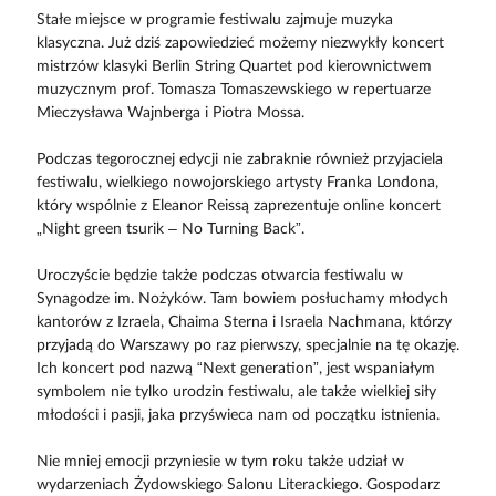
Stałe miejsce w programie festiwalu zajmuje muzyka
klasyczna. Już dziś zapowiedzieć możemy niezwykły koncert
mistrzów klasyki Berlin String Quartet pod kierownictwem
muzycznym prof. Tomasza Tomaszewskiego w repertuarze
Mieczysława Wajnberga i Piotra Mossa.
Podczas tegorocznej edycji nie zabraknie również przyjaciela
festiwalu, wielkiego nowojorskiego artysty Franka Londona,
który wspólnie z Eleanor Reissą zaprezentuje online koncert
„Night green tsurik – No Turning Back”.
Uroczyście będzie także podczas otwarcia festiwalu w
Synagodze im. Nożyków. Tam bowiem posłuchamy młodych
kantorów z Izraela, Chaima Sterna i Israela Nachmana, którzy
przyjadą do Warszawy po raz pierwszy, specjalnie na tę okazję.
Ich koncert pod nazwą “Next generation”, jest wspaniałym
symbolem nie tylko urodzin festiwalu, ale także wielkiej siły
młodości i pasji, jaka przyświeca nam od początku istnienia.
Nie mniej emocji przyniesie w tym roku także udział w
wydarzeniach Żydowskiego Salonu Literackiego. Gospodarz