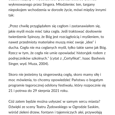
wykreowanego przez Singera. Młodzieniec ten, targany
niepokojem wchodzenia w dorosłe życie, mówi między innymi
tak:
„Przez chwilę przyglądałem się cegłom i zastanawiałem się,
jakie myśli może mieć taka cegła. Jeśli traktować dosłownie
twierdzenie Spinozy, że Bóg jest rozciągłością i myśleniem, to
nawet przedmioty materialne muszą mieć swoje „idee” i
ducha. Cegła nie ma ceglanych myśli, tylko takie same jak Bóg.
Rzecz w tym, że cegła nie umie opowiadać historyjek rodem z
podręczników szkolnych.” (cytat z „Certyfikat”, Isaac Bashevis
Singer, wyd. Muza, 2004).
Skoro nie jesteśmy tą singerowską cegłą, skoro mamy siłę i
moc mówienia, to chcemy opowiedzieć Państwu o bogatym
programie tegorocznej odsłony festiwalu, który rozpocznie się
21 i potrwa do 29 sierpnia 2021 roku.
Cóż zatem będzie można usłyszeć w samym sercu miasta?
Dźwięki ze sceny Teatru Żydowskiego w Ogrodzie Saskim,
wśród zieleni drzew, fontann i tajemniczych alei, przywołają