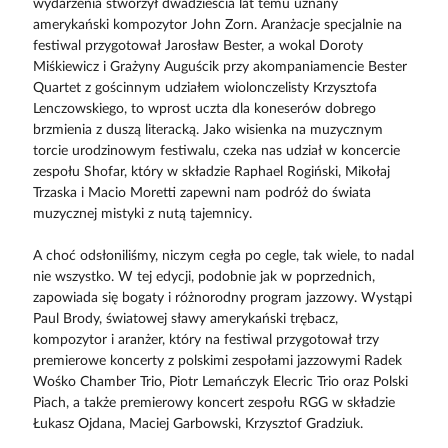
wydarzenia stworzył dwadzieścia lat temu uznany
amerykański kompozytor John Zorn. Aranżacje specjalnie na
festiwal przygotował Jarosław Bester, a wokal Doroty
Miśkiewicz i Grażyny Auguścik przy akompaniamencie Bester
Quartet z gościnnym udziałem wiolonczelisty Krzysztofa
Lenczowskiego, to wprost uczta dla koneserów dobrego
brzmienia z duszą literacką. Jako wisienka na muzycznym
torcie urodzinowym festiwalu, czeka nas udział w koncercie
zespołu Shofar, który w składzie Raphael Rogiński, Mikołaj
Trzaska i Macio Moretti zapewni nam podróż do świata
muzycznej mistyki z nutą tajemnicy.
A choć odsłoniliśmy, niczym cegła po cegle, tak wiele, to nadal
nie wszystko. W tej edycji, podobnie jak w poprzednich,
zapowiada się bogaty i różnorodny program jazzowy. Wystąpi
Paul Brody, światowej sławy amerykański trębacz,
kompozytor i aranżer, który na festiwal przygotował trzy
premierowe koncerty z polskimi zespołami jazzowymi Radek
Wośko Chamber Trio, Piotr Lemańczyk Elecric Trio oraz Polski
Piach, a także premierowy koncert zespołu RGG w składzie
Łukasz Ojdana, Maciej Garbowski, Krzysztof Gradziuk.