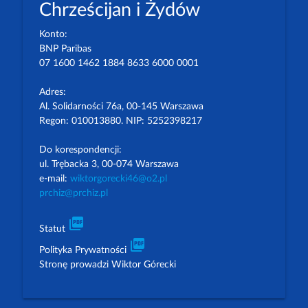
Chrześcijan i Żydów
Konto:
BNP Paribas
07 1600 1462 1884 8633 6000 0001
Adres:
Al. Solidarności 76a, 00-145 Warszawa
Regon: 010013880. NIP: 5252398217
Do korespondencji:
ul. Trębacka 3, 00-074 Warszawa
e-mail:
wiktorgorecki46@o2.pl
prchiz@prchiz.pl
picture_as_pdf
Statut
picture_as_pdf
Polityka Prywatności
Stronę prowadzi Wiktor Górecki