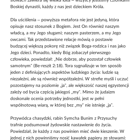
słowach zawiera się wielka idea – wszyscy jesteśmy członkami
Boskiej dynastii, każdy z nas jest dzieckiem Króla.
Dla uściślenia – powyższa metafora nie jest jedyną, która
opisuje nasz stosunek z Bogiem. Jest On również naszym
władcą, a my Jego sługami; naszym pasterzem, a my Jego
owcami. Tak przedstawione relacje mówią o postawie
budzącej większą pokorę niż związek Boga-rodzica i nas jako
Jego dzieci. Ponadto, kiedy Bóg zobaczył pierwszego
człowieka, powiedział: „Nie dobrze, aby pozostał człowiek
samotnym” (Be-reszit 2:18). Tora sygnalizuje w ten sposób
jeden z definiujących aspektów ludzkiego życia: ludzie są
niezależni, ale są również współzależni. W strefie myśli i uczuć
pozostajemy na poziomie „ja”, ale większość naszej egzystencji
zależy od bycia częścią jakiegoś „my”. Mimo że judaizm
doskonale ocenia potrzeby jednostki, jest w pełni
wspólnotową wiarą, w której bez „my” nie istnieje „ja”.
Przywódca chasydzki, rabin Symcha Bunim z Przysuchy
trafnie podsumował żydowskie nastawienie do życia.
Powiedział, że każdy z nas powinien mieć dwie kieszenie. W
jednej z nich powinniśmy nosić kawałek papieru ze słowami: