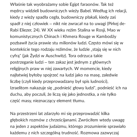
Właśnie tak wyobrażamy sobie Egipt faraonów. Tak też
mędrcy widzieli budowniczych wieży Babel. Według ich relacji,
kiedy z wieży spadła cegła, budowniczy płakali, kiedy zaś
spadł z niej człowiek – nikt nie zwracał na to uwagi (Pirkej de-
Rabi Eliezer, 24). W XX wieku reżim Stalina w Rosji, Mao w
komunistycznych Chinach i Khmera Rouge w Kambodży
pozbawił życia prawie stu milionów ludzi. Często mówi się w
kontekście tego rodzaju reżimów, że ludzie „stają się w nich
cyfrą” (jak Żydzi w Auschwitz). Tora odrzuca takie
postrzeganie ludzi – ten zakaz jest jednym z głównych
religijnych praw w niej zawartych. W momencie, kiedy
najłatwiej byłoby spojrzeć na ludzi jako na masę, zaledwie
liczbę (czyli kiedy przeprowadzany był spis ludności),
Izraelitom nakazuje się „podnieść głowy ludzi”, podnieść ich na
duchu, aby poczuli, że liczą się jako jednostka, a nie tylko
część masy, nieznaczący element tłumu.
Na przestrzeni lat zdarzyło mi się przeprowadzić kilka
głębokich rozmów z chrześcijanami. Zwróciłem wtedy uwagę
na jeden z aspektów judaizmu, którego zrozumienie sprawiało
każdemu z nich szczególną trudność. Rozmowa zazwyczaj