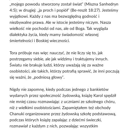
„mojego powodu stworzony został świat” (Miszna Sanhedryn
4:5); w drugiej: „ja proch i popiół” (Be-reszit 18:27). Jesteśmy
wyjątkowi. Każdy z nas ma bezwzględną godność i
niezbywalne prawa. Ale w istocie jesteśmy niczym. Nasza
wielkość nie pochodzi od nas, ale od Boga. Tak wygląda
dialektyka życia, kiedy mamy świadomość własnej
śmiertelności i Boskiej wieczności.
Tora próbuje nas więc nauczyć, że nie liczy się to, jak
postrzegamy siebie, ale jak widzimy i traktujemy innych.
Światu nie brakuje ludzi, którzy uważają się za ważne
osobistości, ale takich, którzy potrafią sprawić, że inni poczują
się ważni, że „podniosą głowy”.
Nigdy nie zapomnę, kiedy podczas jednego z bankietów
wydanych przez społeczność żydowską, książę Karol spędził
nie mniej czasu rozmawiając z uczniami ze szkolnego chóru,
niż z wielkimi osobistościami. Zapamiętałem też obchody
Chanuki organizowane przez żydowską szkołę podstawową,
podczas których książę zapalając z dziećmi świeczki,
rozmawiał z każdym z nich, pozwalając wszystkim