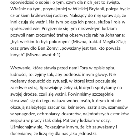
opowiedzieć o sobie i o tym, czym dla nich jest to święto.
Właśnie na tym, przynajmniej w Wielkiej Brytanii, polega bycie
członkiem królewskiej rodziny. Należący do niej sprawiają, że
inni czują się ważni. Na tym polega ich praca, służba i rola w
społeczeństwie. Przyjrzenie się tym niezwykłym ludziom
pozwoli nam zrozumieć trafną obserwację rabina Johanana:
„być wielkim to być pokornym” (Miszna, traktat Megila 31a);
oraz prawidło Ben Zomy: „poważany jest ten, kto poważa
innych” (Miszna awot 4:1).
Wyzwanie, które stawia przed nami Tora w opisie spisu
ludności, to: żyjmy tak, aby podnosić innym głowy. Nie
możemy dopuścić do sytuacji, w której ktoś poczuje się
zaledwie cyfrą. Sprawiajmy, żeby ci, których spotykamy na
swojej drodze, czuli się ważni. Powinniśmy szczególnie
stosować się do tego nakazu wobec osób, którym inni nie
okazują należytego szacunku: kelnerów, szatniarzy, szamesów
w synagodze, ochroniarzy, dozorców, najmłodszych członków
zespołu w pracy i tak dalej. Patrzmy ludziom w oczy.
Uśmiechajmy się. Pokazujmy innym, że ich zauważamy i
doceniamy; że liczą się dla nas jako jednostki.