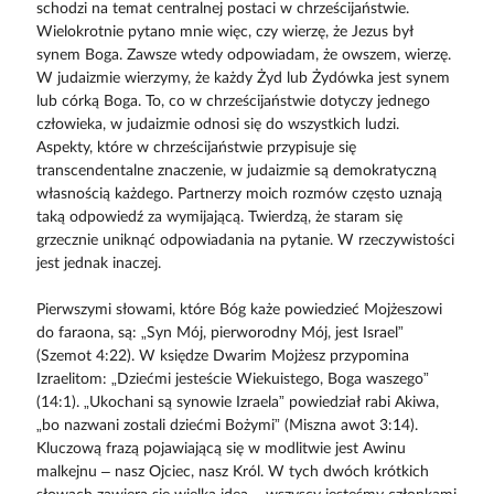
schodzi na temat centralnej postaci w chrześcijaństwie.
Wielokrotnie pytano mnie więc, czy wierzę, że Jezus był
synem Boga. Zawsze wtedy odpowiadam, że owszem, wierzę.
W judaizmie wierzymy, że każdy Żyd lub Żydówka jest synem
lub córką Boga. To, co w chrześcijaństwie dotyczy jednego
człowieka, w judaizmie odnosi się do wszystkich ludzi.
Aspekty, które w chrześcijaństwie przypisuje się
transcendentalne znaczenie, w judaizmie są demokratyczną
własnością każdego. Partnerzy moich rozmów często uznają
taką odpowiedź za wymijającą. Twierdzą, że staram się
grzecznie uniknąć odpowiadania na pytanie. W rzeczywistości
jest jednak inaczej.
Pierwszymi słowami, które Bóg każe powiedzieć Mojżeszowi
do faraona, są: „Syn Mój, pierworodny Mój, jest Israel”
(Szemot 4:22). W księdze Dwarim Mojżesz przypomina
Izraelitom: „Dziećmi jesteście Wiekuistego, Boga waszego”
(14:1). „Ukochani są synowie Izraela” powiedział rabi Akiwa,
„bo nazwani zostali dziećmi Bożymi” (Miszna awot 3:14).
Kluczową frazą pojawiającą się w modlitwie jest Awinu
malkejnu – nasz Ojciec, nasz Król. W tych dwóch krótkich