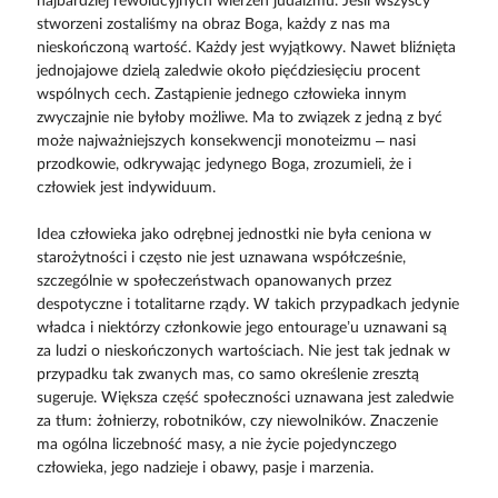
najbardziej rewolucyjnych wierzeń judaizmu. Jeśli wszyscy
stworzeni zostaliśmy na obraz Boga, każdy z nas ma
nieskończoną wartość. Każdy jest wyjątkowy. Nawet bliźnięta
jednojajowe dzielą zaledwie około pięćdziesięciu procent
wspólnych cech. Zastąpienie jednego człowieka innym
zwyczajnie nie byłoby możliwe. Ma to związek z jedną z być
może najważniejszych konsekwencji monoteizmu – nasi
przodkowie, odkrywając jedynego Boga, zrozumieli, że i
człowiek jest indywiduum.
Idea człowieka jako odrębnej jednostki nie była ceniona w
starożytności i często nie jest uznawana współcześnie,
szczególnie w społeczeństwach opanowanych przez
despotyczne i totalitarne rządy. W takich przypadkach jedynie
władca i niektórzy członkowie jego entourage’u uznawani są
za ludzi o nieskończonych wartościach. Nie jest tak jednak w
przypadku tak zwanych mas, co samo określenie zresztą
sugeruje. Większa część społeczności uznawana jest zaledwie
za tłum: żołnierzy, robotników, czy niewolników. Znaczenie
ma ogólna liczebność masy, a nie życie pojedynczego
człowieka, jego nadzieje i obawy, pasje i marzenia.