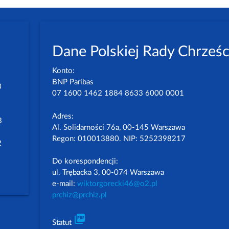
Dane Polskiej Rady Chrześc
Konto:
BNP Paribas
3
07 1600 1462 1884 8633 6000 0001
Adres:
3
Al. Solidarności 76a, 00-145 Warszawa
Regon: 010013880. NIP: 5252398217
2
Do korespondencji:
ul. Trębacka 3, 00-074 Warszawa
e-mail:
wiktorgorecki46@o2.pl
prchiz@prchiz.pl
picture_as_pdf
Statut