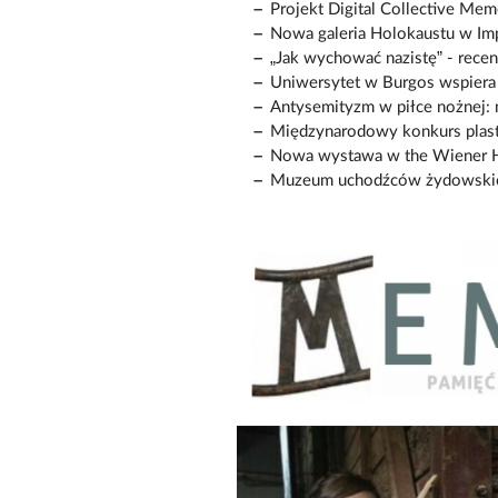
Projekt Digital Collective Me
Nowa galeria Holokaustu w I
„Jak wychować nazistę” - recen
Uniwersytet w Burgos wspiera
Antysemityzm w piłce nożnej: n
Międzynarodowy konkurs plast
Nowa wystawa w the Wiener Ho
Muzeum uchodźców żydowskic