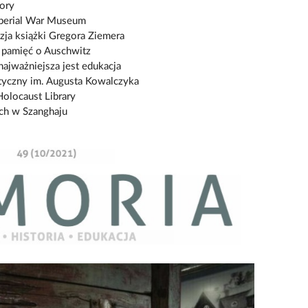
mory
mperial War Museum
zja książki Gregora Ziemera
 pamięć o Auschwitz
ajważniejsza jest edukacja
yczny im. Augusta Kowalczyka
locaust Library
h w Szanghaju