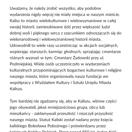
Uważamy, że należy zrobić wszystko, aby podobne
wydarzenia nigdy więcej nie miały miejsca w naszym mieście.
Kalisz to miasto wielokulturowe i wielowyznaniowe w całej
swojej historii, zamieszkiwane dziś przez większość ludzi
dobrej woli i pięknego serca z szacunkiem odnoszących się do
wielonarodowej i wielowyznaniowej historii miasta.
Udowodnili to wiele razy uczestnicząc w akcjach socjalnych,
wspierając starszych, karmiąc głodnych, sprzątając cmentarze
różnych wyznań w tym: Cmentarz Żydowski przy ul.
Podmiejskiej. Wiele osób uczestniczyło w wydarzeniach
kulturalnych przypominających bogactwo kulturowe i religijne
naszego miasta, które organizowała nasza fundacja we
współpracy z Wydziałem Kultury i Sztuki Urzędu Miasta
Kalisza.
Tym bardziej nie zgadzamy się, aby w Kaliszu, wbrew części
jego obywateli, jakaś mniejszościowa grupa, obcy lub
mieszkańcy - zakłamywali przeszłość i niszczyli przyszłość
naszego miasta. Statut Kaliski został nadany przez księcia
kaliskiego Bolesława Pobożnego i potwierdzany przez