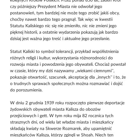
kolejnych Królów Polskich. Przez ponad 850 lat, żaden Król
czy późniejszy Prezydent Miasta nie odwołał jego
postanowień, tym bardziej nie może tego zrobić jakiś obcy,
choćby nawet bardzo tego pragnął. Tak więc w kwestii
Statutu Kaliskiego nic się nie zmieniło, nic nie zmieni jego
pięknej historii, a ostatnie wydarzenia pokazują jak bardzo
dzisiaj jest ważna jego treść i aktualne jego przesłanie.
Statut Kaliski to symbol tolerancji, przykład współistnienia
różnych religii i kultur, wykorzystania różnorodności do
rozwoju miasta i powodzenia jego obywateli. Chociaż powstał
w czasie, który my dziś nazywamy ,,wiekami ciemnymi’’,
pokazuje otwartość, szacunek, akceptację dla ,,innych’’ i to, że
o trudnych sprawach społecznych można rozmawiać i dojść
do porozumienia.
W dniu 2 grudnia 1939 roku rozpoczęto pierwsze deportacje
żydowskich obywateli miasta Kalisza do obozów
przejściowych i gett. W tym roku mija 82 rocznica tych
strasznych dni, od wielu lat władze miasta i mieszkańcy
składają kwiaty na Skwerze Rozmarek, aby upamiętnić
mieszkańców Kalisza, którzy zginęli w Shoah. Niech ten