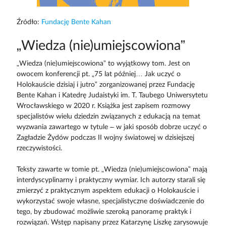
Źródło:
Fundację Bente Kahan
„Wiedza (nie)umiejscowiona”
„Wiedza (nie)umiejscowiona” to wyjątkowy tom. Jest on
owocem konferencji pt. „75 lat później… Jak uczyć o
Holokauście dzisiaj i jutro” zorganizowanej przez Fundację
Bente Kahan i Katedrę Judaistyki im. T. Taubego Uniwersytetu
Wrocławskiego w 2020 r. Książka jest zapisem rozmowy
specjalistów wielu dziedzin związanych z edukacją na temat
wyzwania zawartego w tytule – w jaki sposób dobrze uczyć o
Zagładzie Żydów podczas II wojny światowej w dzisiejszej
rzeczywistości.
Teksty zawarte w tomie pt. „Wiedza (nie)umiejscowiona” mają
interdyscyplinarny i praktyczny wymiar. Ich autorzy starali się
zmierzyć z praktycznym aspektem edukacji o Holokauście i
wykorzystać swoje własne, specjalistyczne doświadczenie do
tego, by zbudować możliwie szeroką panoramę praktyk i
rozwiązań. Wstęp napisany przez Katarzynę Liszkę zarysowuje