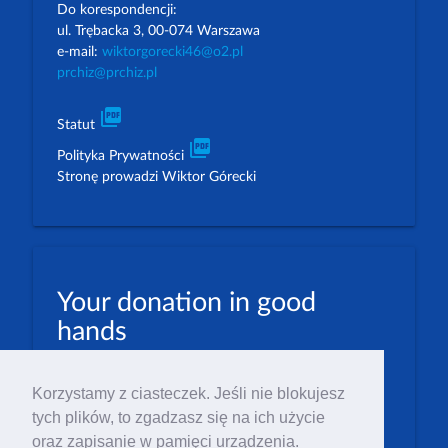
Do korespondencji:
ul. Trębacka 3, 00-074 Warszawa
e-mail:
wiktorgorecki46@o2.pl
prchiz@prchiz.pl
picture_as_pdf
Statut
picture_as_pdf
Polityka Prywatności
Stronę prowadzi Wiktor Górecki
Your donation in good
hands
PLN: 07 1600 1462 1884 8633 6000 0001
Korzystamy z ciasteczek. Jeśli nie blokujesz
EUR: 23 1600 1462 1884 8633 6000 0004
tych plików, to zgadzasz się na ich użycie
Numer IBAN: PL23 1 600 1462 1884 8633 6000
oraz zapisanie w pamięci urządzenia.