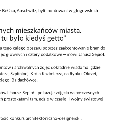
 w Bełżcu, Auschwitz, byli mordowani w głogowskich
nych mieszkańców miasta.
tu było kiedyś getto"
ia tego całego obszaru poprzez zaakcentowanie bram do
pięć głównych i cztery dodatkowe – mówi Janusz Sepioł.
tów i archiwalnych zdjęć dokładnie wiadomo, gdzie
icza, Szpitalnej, Króla Kazimierza, na Rynku, Okrzei,
kiego, Baldachówce.
mówi Janusz Sepioł i pokazuje zdjęcia współczesnych
ch prostokątami tam, gdzie w czasie II wojny światowej
osić konkurs architektoniczno-designerski.