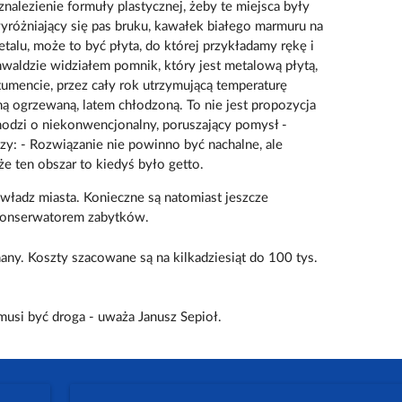
alezienie formuły plastycznej, żeby te miejsca były
yróżniający się pas bruku, kawałek białego marmuru na
talu, może to być płyta, do której przykładamy rękę i
waldzie widziałem pomnik, który jest metalową płytą,
mencie, przez cały rok utrzymującą temperaturę
imą ogrzewaną, latem chłodzoną. To nie jest propozycja
hodzi o niekonwencjonalny, poruszający pomysł -
czy: - Rozwiązanie nie powinno być nachalne, ale
że ten obszar to kiedyś było getto.
władz miasta. Konieczne są natomiast jeszcze
konserwatorem zabytków.
nany. Koszty szacowane są na kilkadziesiąt do 100 tys.
 musi być droga - uważa Janusz Sepioł.