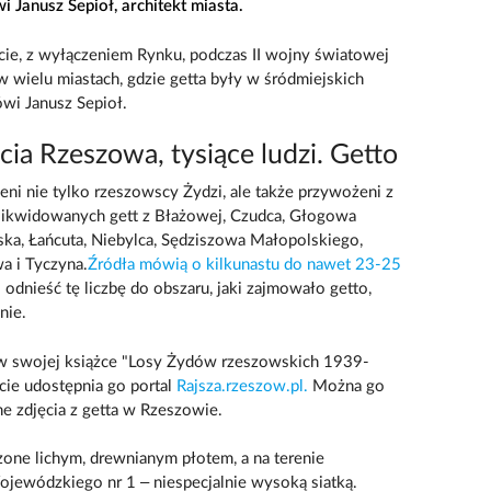
i Janusz Sepioł, architekt miasta.
ie, z wyłączeniem Rynku, podczas II wojny światowej
 w wielu miastach, gdzie getta były w śródmiejskich
ówi Janusz Sepioł.
ia Rzeszowa, tysiące ludzi. Getto
eni nie tylko rzeszowscy Żydzi, ale także przywożeni z
 likwidowanych gett z Błażowej, Czudca, Głogowa
ka, Łańcuta, Niebylca, Sędziszowa Małopolskiego,
a i Tyczyna.
Źródła mówią o kilkunastu do nawet 23-25
i odnieść tę liczbę do obszaru, jaki zajmowało getto,
nie.
 w swojej książce "Losy Żydów rzeszowskich 1939-
cie udostępnia go portal
Rajsza.rzeszow.pl.
Można go
lne zdjęcia z getta w Rzeszowie.
zone lichym, drewnianym płotem, a na terenie
Wojewódzkiego nr 1 – niespecjalnie wysoką siatką.