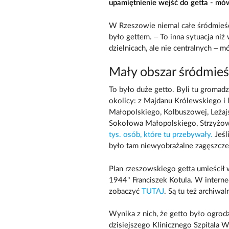
upamiętnienie wejść do getta - mów
W Rzeszowie niemal całe śródmieśc
było gettem. – To inna sytuacja niż
dzielnicach, ale nie centralnych – m
Mały obszar śródmieśc
To było duże getto. Byli tu gromadz
okolicy: z Majdanu Królewskiego i
Małopolskiego, Kolbuszowej, Leżajs
Sokołowa Małopolskiego, Strzyżow
tys. osób, które tu przebywały.
Jeśl
było tam niewyobrażalne zagęszcze
Plan rzeszowskiego getta umieścił
1944" Franciszek Kotula. W interne
zobaczyć
TUTAJ
. Są tu też archiwa
Wynika z nich, że getto było ogrod
dzisiejszego Klinicznego Szpitala 