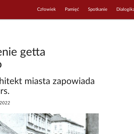
Człowiek
Pamięć
Spotkanie
Dialogik
nie getta
o
chitekt miasta zapowiada
rs.
/2022