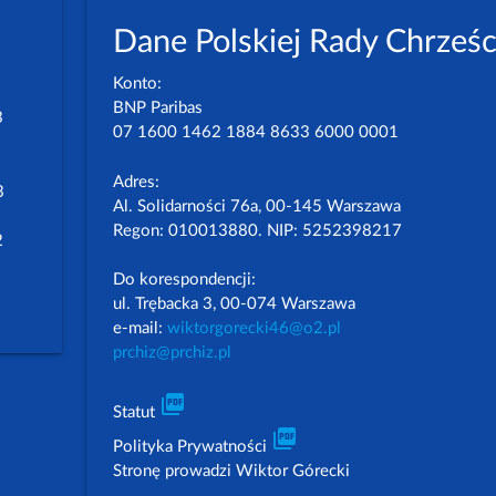
Dane Polskiej Rady Chrześc
Konto:
BNP Paribas
3
07 1600 1462 1884 8633 6000 0001
Adres:
3
Al. Solidarności 76a, 00-145 Warszawa
Regon: 010013880. NIP: 5252398217
2
Do korespondencji:
ul. Trębacka 3, 00-074 Warszawa
e-mail:
wiktorgorecki46@o2.pl
prchiz@prchiz.pl
picture_as_pdf
Statut
picture_as_pdf
Polityka Prywatności
Stronę prowadzi Wiktor Górecki