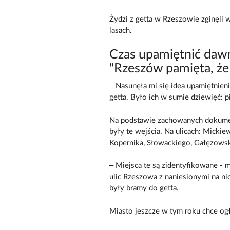
Żydzi z getta w Rzeszowie zginęli
lasach.
Czas upamiętnić daw
"Rzeszów pamięta, że 
– Nasunęła mi się idea upamiętnien
getta. Było ich w sumie dziewięć: 
Na podstawie zachowanych dokumen
były te wejścia. Na ulicach: Mickiew
Kopernika, Słowackiego, Gałęzows
– Miejsca te są zidentyfikowane - 
ulic Rzeszowa z naniesionymi na ni
były bramy do getta.
Miasto jeszcze w tym roku chce ogł