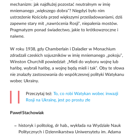
mechanizm: jak najdłużej pozostać neutralnym w imię
mniemanego „większego dobra”? Niegdyś było nim
ustrzeżenie Kościoła przed większymi prześladowaniami, dziś
zapewne stary mit „nawrócenia Rosji”, niepalenia mostów.
Pragmatyzm ponad świadectwo, jakie to krótkowzroczne i
naiwne.
W roku 1938, gdy Chamberlain i Daladier w Monachium
zdradzali czeskich sojuszników w imię mniemanego „pokoju”,
Winston Churchill powiedział: „Mieli do wyboru wojnę lub
hańbę, wybrali hańbę, a wojnę będą mieli i tak”. Oby te słowa
nie znalazły zastosowania do współczesnej polityki Watykanu
wobec Ukrainy.
Przeczytaj też:
To, co robi Watykan wobec inwazji
Rosji na Ukrainę, jest po prostu złe
Paweł Stachowiak
historyk i politolog, dr hab., wykłada na Wydziale Nauk
Politycznych i Dziennikarstwa Uniwersytetu im. Adama