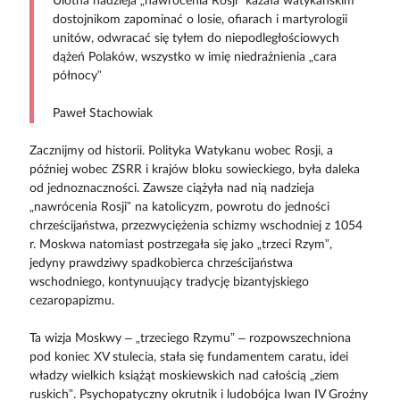
Ulotna nadzieja „nawrócenia Rosji” kazała watykańskim
dostojnikom zapominać o losie, ofiarach i martyrologii
unitów, odwracać się tyłem do niepodległościowych
dążeń Polaków, wszystko w imię niedrażnienia „cara
północy”
Paweł Stachowiak
Zacznijmy od historii. Polityka Watykanu wobec Rosji, a
później wobec ZSRR i krajów bloku sowieckiego, była daleka
od jednoznaczności. Zawsze ciążyła nad nią nadzieja
„nawrócenia Rosji” na katolicyzm, powrotu do jedności
chrześcijaństwa, przezwyciężenia schizmy wschodniej z 1054
r. Moskwa natomiast postrzegała się jako „trzeci Rzym”,
jedyny prawdziwy spadkobierca chrześcijaństwa
wschodniego, kontynuujący tradycję bizantyjskiego
cezaropapizmu.
Ta wizja Moskwy – „trzeciego Rzymu” – rozpowszechniona
pod koniec XV stulecia, stała się fundamentem caratu, idei
władzy wielkich książąt moskiewskich nad całością „ziem
ruskich”. Psychopatyczny okrutnik i ludobójca Iwan IV Groźny