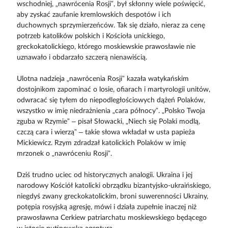
wschodniej, „nawrócenia Rosji”, był skłonny wiele poświęcić,
aby zyskać zaufanie kremlowskich despotów i ich
duchownych sprzymierzeńców. Tak się działo, nieraz za cenę
potrzeb katolików polskich i Kościoła unickiego,
greckokatolickiego, którego moskiewskie prawosławie nie
uznawało i obdarzało szczerą nienawiścią.
Ulotna nadzieja „nawrócenia Rosji” kazała watykańskim
dostojnikom zapominać o losie, ofiarach i martyrologii unitów,
odwracać się tyłem do niepodległościowych dążeń Polaków,
wszystko w imię niedrażnienia „cara północy”. „Polsko Twoja
zguba w Rzymie” – pisał Słowacki, „Niech się Polaki modlą,
czczą cara i wierzą” – takie słowa wkładał w usta papieża
Mickiewicz. Rzym zdradzał katolickich Polaków w imię
mrzonek o „nawróceniu Rosji”.
Dziś trudno uciec od historycznych analogii. Ukraina i jej
narodowy Kościół katolicki obrządku bizantyjsko-ukraińskiego,
niegdyś zwany greckokatolickim, broni suwerenności Ukrainy,
potępia rosyjską agresję, mówi i działa zupełnie inaczej niż
prawosławna Cerkiew patriarchatu moskiewskiego będącego