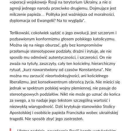
«operacji wojskowej» Rosji na terytorium Ukrainy, a nie o
agresji jednego narodu przeciwko drugiemu. Dojmujące jest
milczenie papieża… Polityka jest ważniejsza od moralności,
dyplomacja od Ewangelii? Na to wygląda”.
Terlikowski, cokolwiek sądzić o jego ewolucji, jest szczerym i
pozbawionym konformizmu głosem polskiego katolicyzmu.
Można się na niego oburzać, gdy bez kompromisów
przełamuje stereotypowe podziały, drażni i irytuje, ale nie
sposób mu odmówić autentyczności, i szczerości. On nie
zważa na tytuły, zaszczyty, cały ten kościelny, hierarchiczny
rytuał, „kurz nawarstwiony od czasów Konstantyna”. Nie
można mu zarzucić nieortodoksyjności, ani kościelnego
liberalizmu, jest konsekwentnym obrońcą życia. Nie mieści się
jednak w spektrum polskiej wojny plemiennej, nie pasuje do
stereotypowych podziałów. Nikt nie może go uznać do końca
za swego, a to nadaje jego tekstom szczególną wartość i
niezwykłą wiarygodność. Dziś krytykuje stanowisko Stolicy
Apostolskiej i osobiście papieża Franciszka wobec ukraińskiej
tragedii. Nie sposób zbyć jego zastrzeżeń.