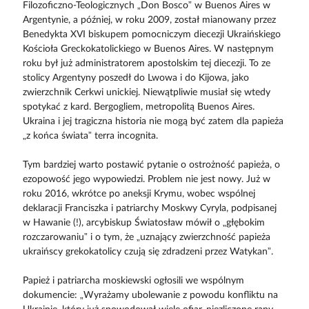
Filozoficzno-Teologicznych „Don Bosco” w Buenos Aires w
Argentynie, a później, w roku 2009, został mianowany przez
Benedykta XVI biskupem pomocniczym diecezji Ukraińskiego
Kościoła Greckokatolickiego w Buenos Aires. W następnym
roku był już administratorem apostolskim tej diecezji. To ze
stolicy Argentyny poszedł do Lwowa i do Kijowa, jako
zwierzchnik Cerkwi unickiej. Niewątpliwie musiał się wtedy
spotykać z kard. Bergogliem, metropolitą Buenos Aires.
Ukraina i jej tragiczna historia nie mogą być zatem dla papieża
„z końca świata” terra incognita.
Tym bardziej warto postawić pytanie o ostrożność papieża, o
ezopowość jego wypowiedzi. Problem nie jest nowy. Już w
roku 2016, wkrótce po aneksji Krymu, wobec wspólnej
deklaracji Franciszka i patriarchy Moskwy Cyryla, podpisanej
w Hawanie (!), arcybiskup Światosław mówił o „głębokim
rozczarowaniu” i o tym, że „uznający zwierzchność papieża
ukraińscy grekokatolicy czują się zdradzeni przez Watykan”.
Papież i patriarcha moskiewski ogłosili we wspólnym
dokumencie: „Wyrażamy ubolewanie z powodu konfliktu na