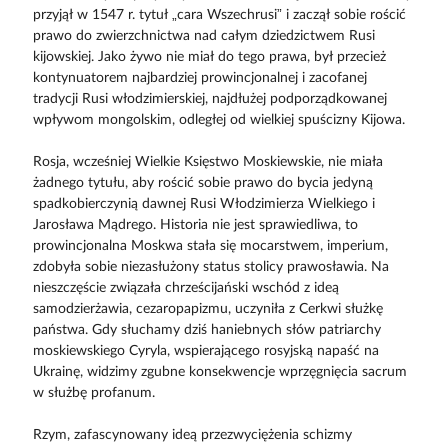
przyjął w 1547 r. tytuł „cara Wszechrusi” i zaczął sobie rościć
prawo do zwierzchnictwa nad całym dziedzictwem Rusi
kijowskiej. Jako żywo nie miał do tego prawa, był przecież
kontynuatorem najbardziej prowincjonalnej i zacofanej
tradycji Rusi włodzimierskiej, najdłużej podporządkowanej
wpływom mongolskim, odległej od wielkiej spuścizny Kijowa.
Rosja, wcześniej Wielkie Księstwo Moskiewskie, nie miała
żadnego tytułu, aby rościć sobie prawo do bycia jedyną
spadkobierczynią dawnej Rusi Włodzimierza Wielkiego i
Jarosława Mądrego. Historia nie jest sprawiedliwa, to
prowincjonalna Moskwa stała się mocarstwem, imperium,
zdobyła sobie niezasłużony status stolicy prawosławia. Na
nieszczęście związała chrześcijański wschód z ideą
samodzierżawia, cezaropapizmu, uczyniła z Cerkwi służkę
państwa. Gdy słuchamy dziś haniebnych słów patriarchy
moskiewskiego Cyryla, wspierającego rosyjską napaść na
Ukrainę, widzimy zgubne konsekwencje wprzęgnięcia sacrum
w służbę profanum.
Rzym, zafascynowany ideą przezwyciężenia schizmy