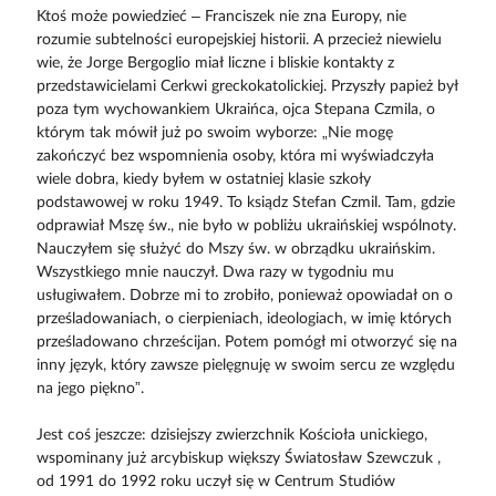
Ktoś może powiedzieć – Franciszek nie zna Europy, nie
rozumie subtelności europejskiej historii. A przecież niewielu
wie, że Jorge Bergoglio miał liczne i bliskie kontakty z
przedstawicielami Cerkwi greckokatolickiej. Przyszły papież był
poza tym wychowankiem Ukraińca, ojca Stepana Czmila, o
którym tak mówił już po swoim wyborze: „Nie mogę
zakończyć bez wspomnienia osoby, która mi wyświadczyła
wiele dobra, kiedy byłem w ostatniej klasie szkoły
podstawowej w roku 1949. To ksiądz Stefan Czmil. Tam, gdzie
odprawiał Mszę św., nie było w pobliżu ukraińskiej wspólnoty.
Nauczyłem się służyć do Mszy św. w obrządku ukraińskim.
Wszystkiego mnie nauczył. Dwa razy w tygodniu mu
usługiwałem. Dobrze mi to zrobiło, ponieważ opowiadał on o
prześladowaniach, o cierpieniach, ideologiach, w imię których
prześladowano chrześcijan. Potem pomógł mi otworzyć się na
inny język, który zawsze pielęgnuję w swoim sercu ze względu
na jego piękno”.
Jest coś jeszcze: dzisiejszy zwierzchnik Kościoła unickiego,
wspominany już arcybiskup większy Światosław Szewczuk ,
od 1991 do 1992 roku uczył się w Centrum Studiów