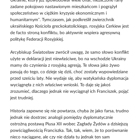
Ukrainie, który już spowodował wiele ofiar, niezliczone rany
zadane pokojowo nastawionym mieszkańcom i pogrążył
społeczeństwo w ciężkim kryzysie ekonomicznym i
humanitarnym”. Tymczasem, jak podkreślił zwierzchnik
ukraińskiego Kościoła greckokatolickiego, rosyjska Cerkiew jest
de facto stroną konfliktu, bo aktywnie wspiera agresywną
politykę Federacji Rosyjskiej.
Arcybiskup Światosław zwrócił uwagę, że samo słowo konflikt
użyte w deklaracji jest niewłaściwe, bo na wschodzie Ukrainy
mamy do czynienia z rosyjską agresją. Te słowa jako żywo
pasują do tego, co dzieje się dziś, choć zostały wypowiedziane
przed sześciu laty. Nie wydaje się, aby watykańska dyplomacja
wyciągnęła z nich właściwe wnioski. To daje się jakoś
zrozumieć, dlaczego jednak nie wyciągnął ich Franciszek, pojąć
jest trudniej.
Historia zapewne się nie powtarza, chyba że jako farsa, trudno
jednak nie dostrzec analogii pomiędzy dyplomatycznie
ostrożną postawą Piusa XII wobec Zagłady Żydów a dzisiejszą
powściągliwością Franciszka. Tak, tak, wiem, że to porównanie
nieco naciągane, ale czy nie działa tu jednak ten sam