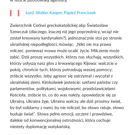
w istocie putinowską agenturą
kard. Walter Kasper, Papież Franciszek
Zwierzchnik Cerkwi greckokatolickiej abp Światosław
Szewczuk (dlaczego, inaczej niż jego poprzednicy, wciąż nie
został kreowany kardynałem?), jednoznacznie stoi po stronie
ukraińskiej niepodległości, mówiąc: „Nikt nie ma prawa
milczeć, ponieważ mowa może ocalić życie. Milczenie może
zabić. Dziś proszę wszystkich, którzy nas słuchają, wszystkich,
którzy usłyszą nasz głos z krwawiącego Kijowa: walczcie o
pokój, chrońcie tych, którzy potrzebują waszej pomocy;
zróbcie wszystko, żeby agresor się zatrzymał i wycofał z
ukraińskiej ziemi. Kimkolwiek jesteście: szefami państw czy
parlamentów, politykami, wojskowymi, przedstawicielami
Kościoła; zróbcie to, co do was należy, opowiedzcie się za
Ukrainą. Ukraina żyje, Ukraina walczy, ale dziś prosimy świat,
by był solidarny z nami, by nie milczał, bo słowo ratuje, słowo
buduje świat”. Słowa pełne emocji, szczere i prawdziwe,
dalekie od konwencjonalnej ostrożności, która cechuje
niestety dyplomację watykańską.