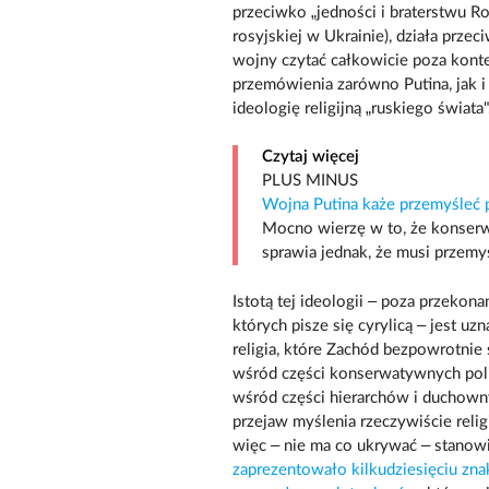
przeciwko „jedności i braterstwu Ros
rosyjskiej w Ukrainie), działa prze
wojny czytać całkowicie poza kont
przemówienia zarówno Putina, jak i
ideologię religijną „ruskiego świata"
Czytaj więcej
PLUS MINUS
Wojna Putina każe przemyśleć
Mocno wierzę w to, że konserw
sprawia jednak, że musi przemyś
Istotą tej ideologii – poza przekon
których pisze się cyrylicą – jest u
religia, które Zachód bezpowrotnie st
wśród części konserwatywnych polit
wśród części hierarchów i duchowny
przejaw myślenia rzeczywiście reli
więc – nie ma co ukrywać – stanowi
zaprezentowało kilkudziesięciu zna