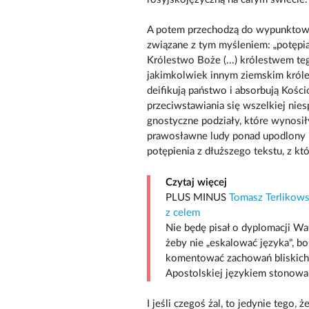
A potem przechodzą do wypunktowan
związane z tym myśleniem: „potępi
Królestwo Boże (...) królestwem teg
jakimkolwiek innym ziemskim króle
deifikują państwo i absorbują Kośc
przeciwstawiania się wszelkiej nies
gnostyczne podziały, które wynosił
prawosławne ludy ponad upodlony i
potępienia z dłuższego tekstu, z kt
Czytaj więcej
PLUS MINUS
Tomasz Terlikowsk
z celem
Nie będę pisał o dyplomacji Wat
żeby nie „eskalować języka", bo
komentować zachowań bliskich w
Apostolskiej językiem stonowa
I jeśli czegoś żal, to jedynie tego, 