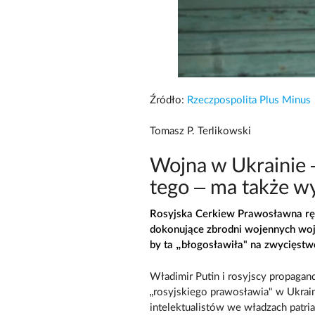
Źródło:
Rzeczpospolita Plus Minus
Tomasz P. Terlikowski
Wojna w Ukrainie 
tego – ma także wy
Rosyjska Cerkiew Prawosławna rę
dokonujące zbrodni wojennych woj
by ta „błogosławiła" na zwycięstw
Władimir Putin i rosyjscy propagan
„rosyjskiego prawosławia" w Ukraini
intelektualistów we władzach patri