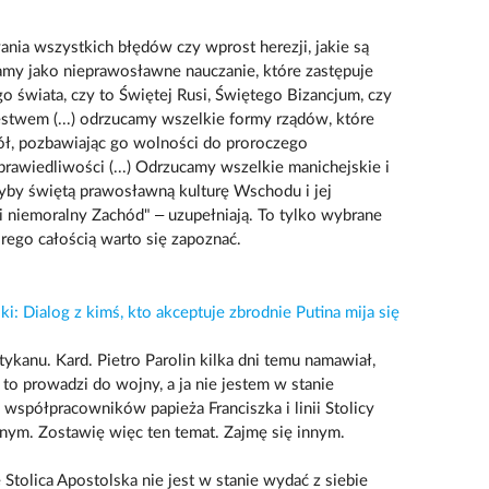
ia wszystkich błędów czy wprost herezji, jakie są
amy jako nieprawosławne nauczanie, które zastępuje
o świata, czy to Świętej Rusi, Świętego Bizancjum, czy
stwem (...) odrzucamy wszelkie formy rządów, które
iół, pozbawiając go wolności do proroczego
prawiedliwości (...) Odrzucamy wszelkie manichejskie i
yby świętą prawosławną kulturę Wschodu i jej
 niemoralny Zachód" – uzupełniają. To tylko wybrane
órego całością warto się zapoznać.
i: Dialog z kimś, kto akceptuje zbrodnie Putina mija się
ykanu. Kard. Pietro Parolin kilka dni temu namawiał,
 to prowadzi do wojny, a ja nie jestem w stanie
spółpracowników papieża Franciszka i linii Stolicy
nym. Zostawię więc ten temat. Zajmę się innym.
że Stolica Apostolska nie jest w stanie wydać z siebie