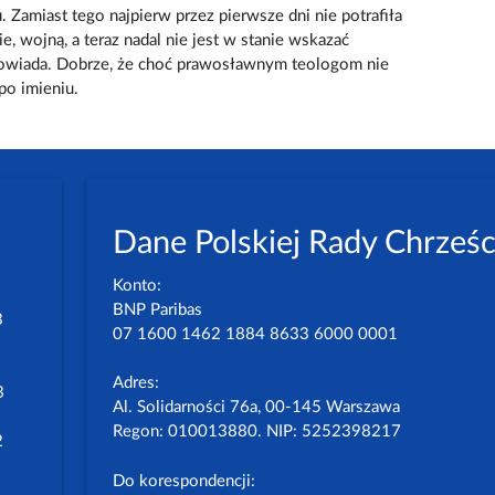
Zamiast tego najpierw przez pierwsze dni nie potrafiła
e, wojną, a teraz nadal nie jest w stanie wskazać
powiada. Dobrze, że choć prawosławnym teologom nie
po imieniu.
Dane Polskiej Rady Chrześc
Konto:
BNP Paribas
3
07 1600 1462 1884 8633 6000 0001
Adres:
3
Al. Solidarności 76a, 00-145 Warszawa
Regon: 010013880. NIP: 5252398217
2
Do korespondencji: