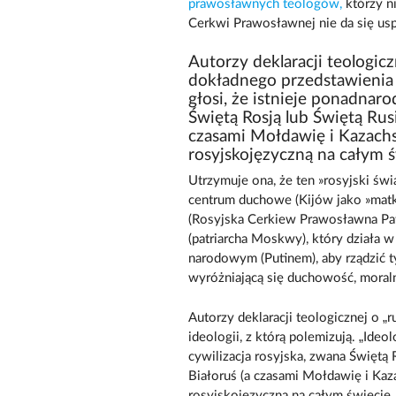
prawosławnych teologów,
którzy n
Cerkwi Prawosławnej nie da się uspr
Autorzy deklaracji teologicz
dokładnego przedstawienia id
głosi, że istnieje ponadnaro
Świętą Rosją lub Świętą Rusi
czasami Mołdawię i Kazachst
rosyjskojęzyczną na całym ś
Utrzymuje ona, że ten »rosyjski św
centrum duchowe (Kijów jako »matka 
(Rosyjska Cerkiew Prawosławna Pat
(patriarcha Moskwy), który działa
narodowym (Putinem), aby rządzić 
wyróżniającą się duchowość, moralno
Autorzy deklaracji teologicznej o 
ideologii, z którą polemizują. „Ideo
cywilizacja rosyjska, zwana Świętą 
Białoruś (a czasami Mołdawię i Kaza
rosyjskojęzyczną na całym świecie.