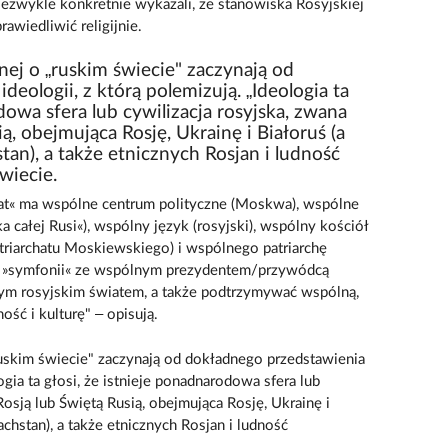
iezwykle konkretnie wykazali, że stanowiska Rosyjskiej
awiedliwić religijnie.
nej o „ruskim świecie" zaczynają od
eologii, z którą polemizują. „Ideologia ta
dowa sfera lub cywilizacja rosyjska, zwana
ą, obejmująca Rosję, Ukrainę i Białoruś (a
an), a także etnicznych Rosjan i ludność
wiecie.
iat« ma wspólne centrum polityczne (Moskwa), wspólne
całej Rusi«), wspólny język (rosyjski), wspólny kościół
riarchatu Moskiewskiego) i wspólnego patriarchę
 w »symfonii« ze wspólnym prezydentem/przywódcą
tym rosyjskim światem, a także podtrzymywać wspólną,
ść i kulturę" – opisują.
„ruskim świecie" zaczynają od dokładnego przedstawienia
logia ta głosi, że istnieje ponadnarodowa sfera lub
Rosją lub Świętą Rusią, obejmująca Rosję, Ukrainę i
chstan), a także etnicznych Rosjan i ludność