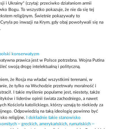
ji i Ukrainy" (czytaj: przeciwko działaniom armii
ciwko Bogu. To wszystko pokazuje, że nie da się tej
ekstem religijnym. Świetnie pokazywały to
 Cyryla po inwazji na Krym, gdy obaj powoływali się na
.
 polski konserwatyzm
atywna prawica jest w Polsce potrzebna. Wojna Putina
leć swoją drogę intelektualną i polityczną.
aniem, że Rosja ma władać wszystkimi terenami, w
znanie, że tylko na Wschodzie przetrwały moralność i
racił. I takie myślenie popularne jest, niestety, także
yków i liderów opinii świata zachodniego, a nawet
ch Kościoła katolickiego, którzy uznają to niekiedy za
gijnego. Odpowiedzią na taką ideologię powinno być
sko religijne.
I dokładnie takie stanowisko
komitych – greckich, amerykańskich, rumuńskich –