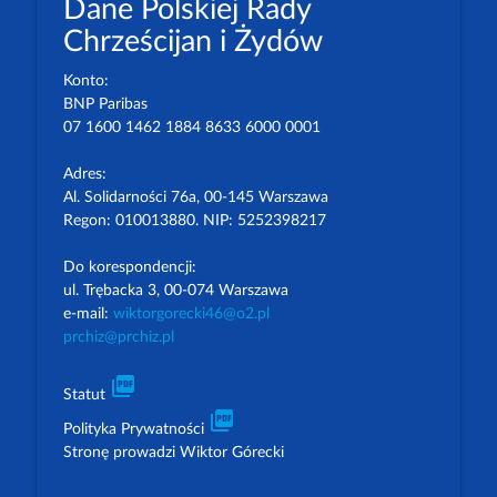
Dane Polskiej Rady
Chrześcijan i Żydów
Konto:
BNP Paribas
07 1600 1462 1884 8633 6000 0001
Adres:
Al. Solidarności 76a, 00-145 Warszawa
Regon: 010013880. NIP: 5252398217
Do korespondencji:
ul. Trębacka 3, 00-074 Warszawa
e-mail:
wiktorgorecki46@o2.pl
prchiz@prchiz.pl
picture_as_pdf
Statut
picture_as_pdf
Polityka Prywatności
Stronę prowadzi Wiktor Górecki