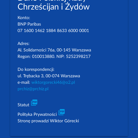
Chrześcijan i Żydów
Konto:
BNP Paribas
07 1600 1462 1884 8633 6000 0001
Adres:
Al. Solidarności 76a, 00-145 Warszawa
Regon: 010013880. NIP: 5252398217
Do korespondencji:
ul. Trębacka 3, 00-074 Warszawa
e-mail:
wiktorgorecki46@o2.pl
prchiz@prchiz.pl
picture_as_pdf
Statut
picture_as_pdf
Polityka Prywatności
Stronę prowadzi Wiktor Górecki