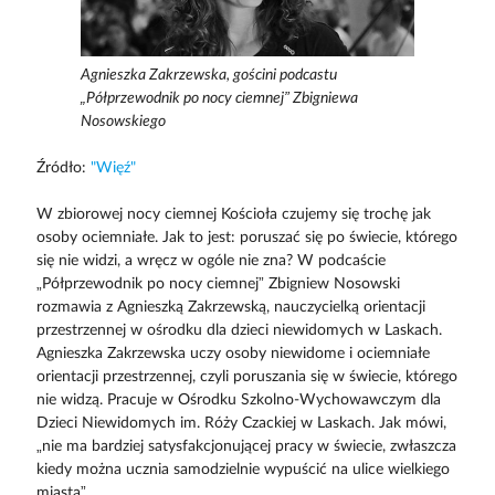
Agnieszka Zakrzewska, gościni podcastu
„Półprzewodnik po nocy ciemnej” Zbigniewa
Nosowskiego
Źródło:
"Więź"
W zbiorowej nocy ciemnej Kościoła czujemy się trochę jak
osoby ociemniałe. Jak to jest: poruszać się po świecie, którego
się nie widzi, a wręcz w ogóle nie zna? W podcaście
„Półprzewodnik po nocy ciemnej” Zbigniew Nosowski
rozmawia z Agnieszką Zakrzewską, nauczycielką orientacji
przestrzennej w ośrodku dla dzieci niewidomych w Laskach.
Agnieszka Zakrzewska uczy osoby niewidome i ociemniałe
orientacji przestrzennej, czyli poruszania się w świecie, którego
nie widzą. Pracuje w Ośrodku Szkolno-Wychowawczym dla
Dzieci Niewidomych im. Róży Czackiej w Laskach. Jak mówi,
„nie ma bardziej satysfakcjonującej pracy w świecie, zwłaszcza
kiedy można ucznia samodzielnie wypuścić na ulice wielkiego
miasta”.