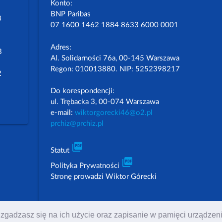
Konto:
BNP Paribas
3
07 1600 1462 1884 8633 6000 0001
Adres:
3
Al. Solidarności 76a, 00-145 Warszawa
Regon: 010013880. NIP: 5252398217
2
Do korespondencji:
ul. Trębacka 3, 00-074 Warszawa
e-mail:
wiktorgorecki46@o2.pl
prchiz@prchiz.pl
picture_as_pdf
Statut
picture_as_pdf
Polityka Prywatności
Stronę prowadzi Wiktor Górecki
 to zgadzasz się na ich użycie oraz zapisanie w pamięci urządz