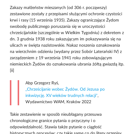
Zakazy małżeństw mieszanych (od 306 r. począwszy)
zestawione zostały z przepisami służącymi ochronie czystości
krwi i rasy (15 września 1935). Zakazy ograniczające Żydom
swobodę publicznego poruszania się w uroczystości
chrześcijańskie (szczególnie w Wielkim Tygodniu) z dekretem z
dn. 3 grudnia 1938 roku zakazującym im pokazywania się na
ulicach w święta nazistowskie. Nakaz noszenia oznakowania
na wierzchnim odzieniu (wydany przez Sobór Laterański IV) z
zarządzeniem z 19 września 1941 roku zobowiązującym
niemieckich Żydów do oznakowania ubrania żółtą gwiazdą itp.
[ii]
Abp Grzegorz Ryś,
„Chrześcijanie wobec Żydów. Od Jezusa po
inkwizycję. XV wieków trudnych relacji”
,
Wydawnictwo WAM, Kraków 2022
Takie zestawienie w sposób nieubłagany przesuwa
chronologiczne granice pytania o przyczyny i o
odpowiedzialność. Stawia także pytanie o ciągłość
historycznych procesów: czy takie same co do litery przepisy