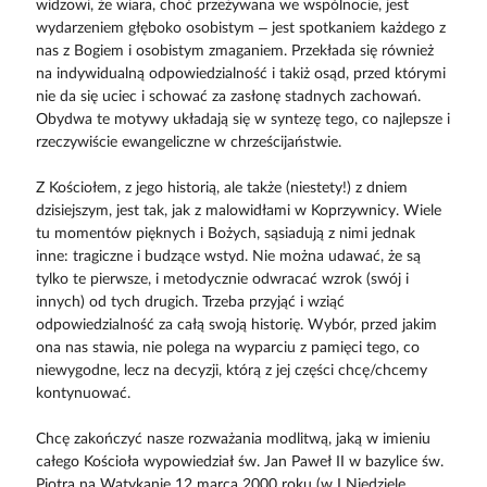
widzowi, że wiara, choć przeżywana we wspólnocie, jest
wydarzeniem głęboko osobistym – jest spotkaniem każdego z
nas z Bogiem i osobistym zmaganiem. Przekłada się również
na indywidualną odpowiedzialność i takiż osąd, przed którymi
nie da się uciec i schować za zasłonę stadnych zachowań.
Obydwa te motywy układają się w syntezę tego, co najlepsze i
rzeczywiście ewangeliczne w chrześcijaństwie.
Z Kościołem, z jego historią, ale także (niestety!) z dniem
dzisiejszym, jest tak, jak z malowidłami w Koprzywnicy. Wiele
tu momentów pięknych i Bożych, sąsiadują z nimi jednak
inne: tragiczne i budzące wstyd. Nie można udawać, że są
tylko te pierwsze, i metodycznie odwracać wzrok (swój i
innych) od tych drugich. Trzeba przyjąć i wziąć
odpowiedzialność za całą swoją historię. Wybór, przed jakim
ona nas stawia, nie polega na wyparciu z pamięci tego, co
niewygodne, lecz na decyzji, którą z jej części chcę/chcemy
kontynuować.
Chcę zakończyć nasze rozważania modlitwą, jaką w imieniu
całego Kościoła wypowiedział św. Jan Paweł II w bazylice św.
Piotra na Watykanie 12 marca 2000 roku (w I Niedzielę