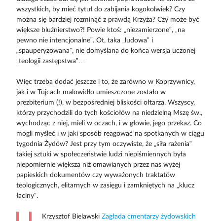
wszystkich, by mieć tytuł do zabijania kogokolwiek? Czy
można się bardziej rozminąć z prawdą Krzyża? Czy może być
większe bluźnierstwo?! Powie ktoś: „niezamierzone”, „na
pewno nie intencjonalne”. Ot, taka „ludowa” i
„spauperyzowana”, nie domyślana do końca wersja uczonej
„teologii zastępstwa”…
Więc trzeba dodać jeszcze i to, że zarówno w Koprzywnicy,
jak i w Tujcach malowidło umieszczone zostało w
prezbiterium (!), w bezpośredniej bliskości ołtarza. Wszyscy,
którzy przychodzili do tych kościołów na niedzielną Mszę św.,
wychodząc z niej, mieli w oczach, i w głowie, jego przekaz. Co
mogli myśleć i w jaki sposób reagować na spotkanych w ciągu
tygodnia Żydów? Jest przy tym oczywiste, że „siła rażenia”
takiej sztuki w społeczeństwie ludzi niepiśmiennych była
niepomiernie większa niż omawianych przez nas wyżej
papieskich dokumentów czy wyważonych traktatów
teologicznych, elitarnych w zasięgu i zamkniętych na „klucz
łaciny”.
Krzysztof Bielawski
Zagłada cmentarzy żydowskich