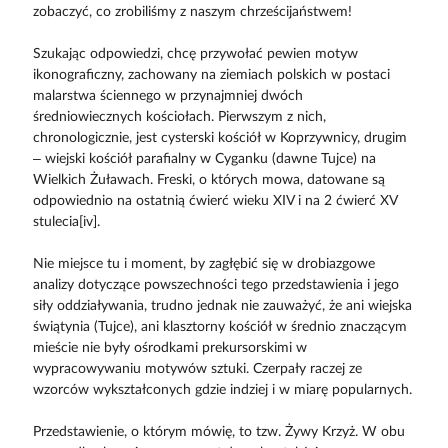
zobaczyć, co zrobiliśmy z naszym chrześcijaństwem!
Szukając odpowiedzi, chcę przywołać pewien motyw
ikonograficzny, zachowany na ziemiach polskich w postaci
malarstwa ściennego w przynajmniej dwóch
średniowiecznych kościołach. Pierwszym z nich,
chronologicznie, jest cysterski kościół w Koprzywnicy, drugim
– wiejski kościół parafialny w Cyganku (dawne Tujce) na
Wielkich Żuławach. Freski, o których mowa, datowane są
odpowiednio na ostatnią ćwierć wieku XIV i na 2 ćwierć XV
stulecia[iv].
Nie miejsce tu i moment, by zagłębić się w drobiazgowe
analizy dotyczące powszechności tego przedstawienia i jego
siły oddziaływania, trudno jednak nie zauważyć, że ani wiejska
świątynia (Tujce), ani klasztorny kościół w średnio znaczącym
mieście nie były ośrodkami prekursorskimi w
wypracowywaniu motywów sztuki. Czerpały raczej ze
wzorców wykształconych gdzie indziej i w miarę popularnych.
Przedstawienie, o którym mówię, to tzw. Żywy Krzyż. W obu