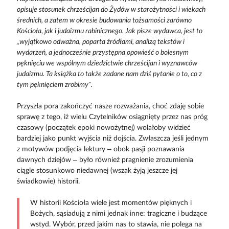
opisuje stosunek chrześcijan do Żydów w starożytności i wiekach
średnich, a zatem w okresie budowania tożsamości zarówno
Kościoła, jak i judaizmu rabinicznego. Jak pisze wydawca, jest to
„wyjątkowo odważna, poparta źródłami, analizą tekstów i
wydarzeń, a jednocześnie przystępna opowieść o bolesnym
pęknięciu we wspólnym dziedzictwie chrześcijan i wyznawców
judaizmu. Ta książka to także zadane nam dziś pytanie o to, co z
tym pęknięciem zrobimy”.
Przyszła pora zakończyć nasze rozważania, choć zdaję sobie
sprawę z tego, iż wielu Czytelników osiągnięty przez nas próg
czasowy (początek epoki nowożytnej) wolałoby widzieć
bardziej jako punkt wyjścia niż dojścia. Zwłaszcza jeśli jednym
z motywów podjęcia lektury – obok pasji poznawania
dawnych dziejów – było również pragnienie zrozumienia
ciągle stosunkowo niedawnej (wszak żyją jeszcze jej
świadkowie) historii.
W historii Kościoła wiele jest momentów pięknych i
Bożych, sąsiadują z nimi jednak inne: tragiczne i budzące
wstyd. Wybór, przed jakim nas to stawia, nie polega na