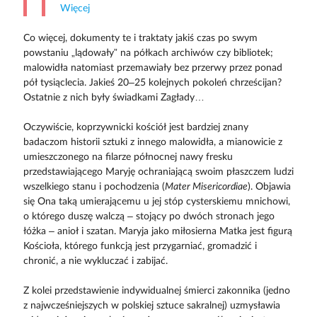
Więcej
Co więcej, dokumenty te i traktaty jakiś czas po swym
powstaniu „lądowały” na półkach archiwów czy bibliotek;
malowidła natomiast przemawiały bez przerwy przez ponad
pół tysiąclecia. Jakieś 20–25 kolejnych pokoleń chrześcijan?
Ostatnie z nich były świadkami Zagłady…
Oczywiście, koprzywnicki kościół jest bardziej znany
badaczom historii sztuki z innego malowidła, a mianowicie z
umieszczonego na filarze północnej nawy fresku
przedstawiającego Maryję ochraniającą swoim płaszczem ludzi
wszelkiego stanu i pochodzenia (
Mater Misericordiae
). Objawia
się Ona taką umierającemu u jej stóp cysterskiemu mnichowi,
o którego duszę walczą – stojący po dwóch stronach jego
łóżka – anioł i szatan. Maryja jako miłosierna Matka jest figurą
Kościoła, którego funkcją jest przygarniać, gromadzić i
chronić, a nie wykluczać i zabijać.
Z kolei przedstawienie indywidualnej śmierci zakonnika (jedno
z najwcześniejszych w polskiej sztuce sakralnej) uzmysławia