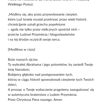
Wielkiego Postu):
„Módlmy się, aby przez przywoływanie cierpień,
które Lud Izraela musiał przetrwać przez wieki historii,
chrześcijanie uznali grzechy popełnione
– zgoła nie tylko przez nielicznych spośród nich –
przeciw Ludowi Przymierza i błogosławieństw
i na tej drodze oczyścili swoje serca.
[Modlitwa w ciszy]
Boże naszych ojców,
Ty wybrałeś Abrahama i jego potomków, by zanieśli Twoje
Imię Narodom;
Bolejemy głęboko nad postępowaniem tych,
którzy w ciągu historii spowodowali cierpienie tych Twoich
dzieci,
A prosząc o Twoje wybaczenie pragniemy zaangażować się
w autentyczne braterstwo z Ludem Przymierza.
Przez Chrystusa Pana naszego. Amen