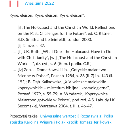
Więź, zima 2022
Kyrie, eleison; Kyrie, eleison; Kyrie, eleison”.
[i] „The Holocaust and the Christian World. Reflections
on the Past, Challenges for the Future”, ed. C. Rittner,
S.D. Smith and I. Steinfeldt, London 2000.
[ii] Tamże, s. 37.
[iii] J.K. Roth, „What Does the Holocaust Have to Do
with Christianity”, [w:] „The Holocaust and the Christian
World…”, dz. cyt., s. 6 (tłum. i podkr. G.R.).
[iv] Zob. J. Domasłowski i in., „Gotyckie malarstwo
ścienne w Polsce”, Poznań 1984, s. 38 (il. 7) i s. 143 (il.
192); B. Dąb-Kalinowska, „XIV-wieczne malowidło
koprzywnickie – misterium biblijne i kosmologiczne”,
Poznań 1979, s. 55-79; A. Włodarek, „Koprzywnica.
Malarstwo gotyckie w Polsce”, pod red. A.S. Labudy i K.
Secomskiej, Warszawa 2004, t. II, s. 46-47.
Przeczytaj także:
Uniwersalne wartości? Rozmawiają: Polka
ateistka Karolina Wigura i Polak katolik Tomasz Terlikowski