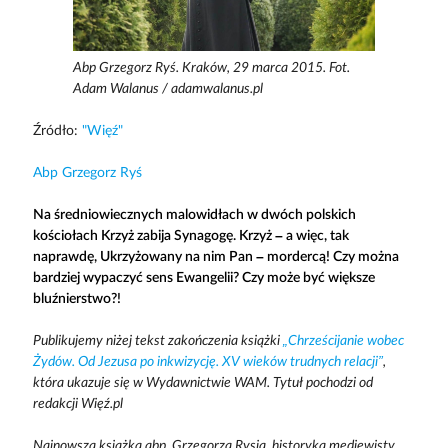
Abp Grzegorz Ryś. Kraków, 29 marca 2015. Fot.
Adam Walanus / adamwalanus.pl
Źródło:
"Więź"
Abp Grzegorz Ryś
Na średniowiecznych malowidłach w dwóch polskich
kościołach Krzyż zabija Synagogę. Krzyż – a więc, tak
naprawdę, Ukrzyżowany na nim Pan – mordercą! Czy można
bardziej wypaczyć sens Ewangelii? Czy może być większe
bluźnierstwo?!
Publikujemy niżej tekst zakończenia książki
„Chrześcijanie wobec
Żydów. Od Jezusa po inkwizycję. XV wieków trudnych relacji”
,
która ukazuje się w Wydawnictwie WAM. Tytuł pochodzi od
redakcji Więź.pl
Najnowsza książka abp. Grzegorza Rysia, historyka mediewisty,