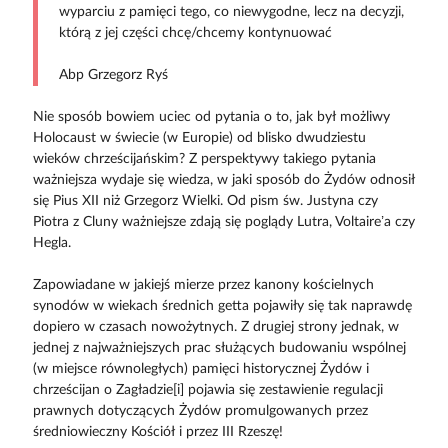
wyparciu z pamięci tego, co niewygodne, lecz na decyzji,
którą z jej części chcę/chcemy kontynuować
Abp Grzegorz Ryś
Nie sposób bowiem uciec od pytania o to, jak był możliwy
Holocaust w świecie (w Europie) od blisko dwudziestu
wieków chrześcijańskim? Z perspektywy takiego pytania
ważniejsza wydaje się wiedza, w jaki sposób do Żydów odnosił
się Pius XII niż Grzegorz Wielki. Od pism św. Justyna czy
Piotra z Cluny ważniejsze zdają się poglądy Lutra, Voltaire’a czy
Hegla.
Zapowiadane w jakiejś mierze przez kanony kościelnych
synodów w wiekach średnich getta pojawiły się tak naprawdę
dopiero w czasach nowożytnych. Z drugiej strony jednak, w
jednej z najważniejszych prac służących budowaniu wspólnej
(w miejsce równoległych) pamięci historycznej Żydów i
chrześcijan o Zagładzie[i] pojawia się zestawienie regulacji
prawnych dotyczących Żydów promulgowanych przez
średniowieczny Kościół i przez III Rzeszę!