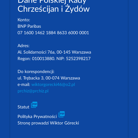
Dane Polskiej Rady
Chrześcijan i Żydów
Konto:
BNP Paribas
07 1600 1462 1884 8633 6000 0001
Adres:
Al. Solidarności 76a, 00-145 Warszawa
Regon: 010013880. NIP: 5252398217
Do korespondencji:
ul. Trębacka 3, 00-074 Warszawa
e-mail:
wiktorgorecki46@o2.pl
prchiz@prchiz.pl
picture_as_pdf
Statut
picture_as_pdf
Polityka Prywatności
Stronę prowadzi Wiktor Górecki