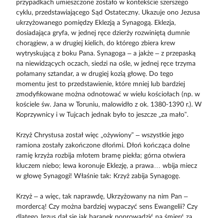
przypadkach umieszczone zostało w kontekście szerszego
cyklu, przedstawiającego Sąd Ostateczny. Ukazuje ono Jezusa
ukrzyżowanego pomiędzy Eklezją a Synagogą. Eklezja,
dosiadająca gryfa, w jednej ręce dzierży rozwiniętą dumnie
chorągiew, a w drugiej kielich, do którego zbiera krew
wytryskującą z boku Pana. Synagoga – a jakże – z przepaską
na niewidzących oczach, siedzi na ośle, w jednej ręce trzyma
połamany sztandar, a w drugiej kozią głowę. Do tego
momentu jest to przedstawienie, które mniej lub bardziej
zmodyfikowane można odnotować w wielu kościołach (np. w
kościele św. Jana w Toruniu, malowidło z ok. 1380-1390 r.). W
Koprzywnicy i w Tujcach jednak było to jeszcze „za mało”.
Krzyż Chrystusa został więc „ożywiony” – wszystkie jego
ramiona zostały zakończone dłońmi. Dłoń kończąca dolne
ramię krzyża rozbija młotem bramę piekła; górna otwiera
kluczem niebo; lewa koronuje Eklezję, a prawa… wbija miecz
w głowę Synagogi! Właśnie tak: Krzyż zabija Synagogę.
Krzyż – a więc, tak naprawdę, Ukrzyżowany na nim Pan –
mordercą! Czy można bardziej wypaczyć sens Ewangelii? Czy
dlatego Jezus dał się jak baranek poprowadzić na śmierć za