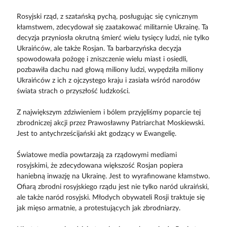
Rosyjski rząd, z szatańską pychą, posługując się cynicznym
kłamstwem, zdecydował się zaatakować militarnie Ukrainę. Ta
decyzja przyniosła okrutną śmierć wielu tysięcy ludzi, nie tylko
Ukraińców, ale także Rosjan. Ta barbarzyńska decyzja
spowodowała pożogę i zniszczenie wielu miast i osiedli,
pozbawiła dachu nad głową miliony ludzi, wypędziła miliony
Ukraińców z ich z ojczystego kraju i zasiała wśród narodów
świata strach o przyszłość ludzkości.
Z największym zdziwieniem i bólem przyjęliśmy poparcie tej
zbrodniczej akcji przez Prawosławny Patriarchat Moskiewski.
Jest to antychrześcijański akt godzący w Ewangelię.
Światowe media powtarzają za rządowymi mediami
rosyjskimi, że zdecydowana większość Rosjan popiera
haniebną inwazję na Ukrainę. Jest to wyrafinowane kłamstwo.
Ofiarą zbrodni rosyjskiego rządu jest nie tylko naród ukraiński,
ale także naród rosyjski. Młodych obywateli Rosji traktuje się
jak mięso armatnie, a protestujących jak zbrodniarzy.