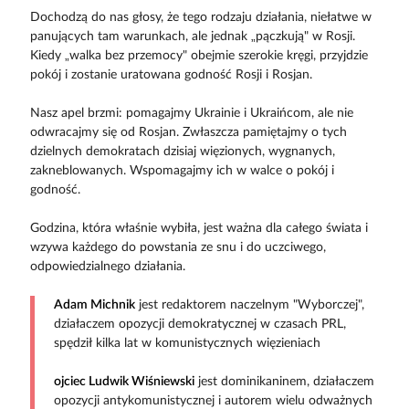
Dochodzą do nas głosy, że tego rodzaju działania, niełatwe w
panujących tam warunkach, ale jednak „pączkują" w Rosji.
Kiedy „walka bez przemocy" obejmie szerokie kręgi, przyjdzie
pokój i zostanie uratowana godność Rosji i Rosjan.
Nasz apel brzmi: pomagajmy Ukrainie i Ukraińcom, ale nie
odwracajmy się od Rosjan. Zwłaszcza pamiętajmy o tych
dzielnych demokratach dzisiaj więzionych, wygnanych,
zakneblowanych. Wspomagajmy ich w walce o pokój i
godność.
Godzina, która właśnie wybiła, jest ważna dla całego świata i
wzywa każdego do powstania ze snu i do uczciwego,
odpowiedzialnego działania.
Adam Michnik
jest redaktorem naczelnym "Wyborczej",
działaczem opozycji demokratycznej w czasach PRL,
spędził kilka lat w komunistycznych więzieniach
ojciec Ludwik Wiśniewski
jest dominikaninem, działaczem
opozycji antykomunistycznej i autorem wielu odważnych