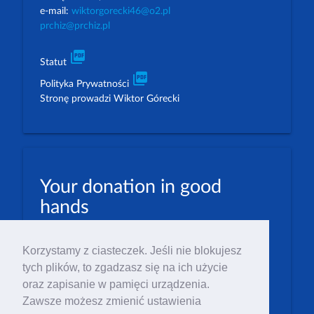
e-mail:
wiktorgorecki46@o2.pl
prchiz@prchiz.pl
picture_as_pdf
Statut
picture_as_pdf
Polityka Prywatności
Stronę prowadzi Wiktor Górecki
Your donation in good
hands
PLN: 07 1600 1462 1884 8633 6000 0001
Korzystamy z ciasteczek. Jeśli nie blokujesz
EUR: 23 1600 1462 1884 8633 6000 0004
tych plików, to zgadzasz się na ich użycie
Numer IBAN: PL23 1 600 1462 1884 8633 6000
oraz zapisanie w pamięci urządzenia.
0004
Zawsze możesz zmienić ustawienia
Numer BIC/SWIFT: PPABPLPK