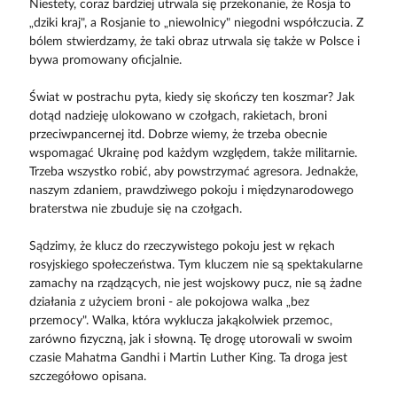
Niestety, coraz bardziej utrwala się przekonanie, że Rosja to
„dziki kraj", a Rosjanie to „niewolnicy" niegodni współczucia. Z
bólem stwierdzamy, że taki obraz utrwala się także w Polsce i
bywa promowany oficjalnie.
Świat w postrachu pyta, kiedy się skończy ten koszmar? Jak
dotąd nadzieję ulokowano w czołgach, rakietach, broni
przeciwpancernej itd. Dobrze wiemy, że trzeba obecnie
wspomagać Ukrainę pod każdym względem, także militarnie.
Trzeba wszystko robić, aby powstrzymać agresora. Jednakże,
naszym zdaniem, prawdziwego pokoju i międzynarodowego
braterstwa nie zbuduje się na czołgach.
Sądzimy, że klucz do rzeczywistego pokoju jest w rękach
rosyjskiego społeczeństwa. Tym kluczem nie są spektakularne
zamachy na rządzących, nie jest wojskowy pucz, nie są żadne
działania z użyciem broni - ale pokojowa walka „bez
przemocy". Walka, która wyklucza jakąkolwiek przemoc,
zarówno fizyczną, jak i słowną. Tę drogę utorowali w swoim
czasie Mahatma Gandhi i Martin Luther King. Ta droga jest
szczegółowo opisana.