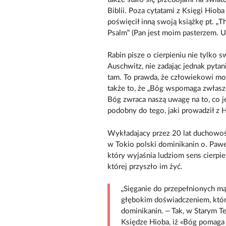
Biblii. Poza cytatami z Księgi Hiob
poświęcił inną swoją książkę pt. „
Psalm” (Pan jest moim pasterzem. 
Rabin pisze o cierpieniu nie tylko s
Auschwitz, nie zadając jednak pytan
tam. To prawda, że człowiekowi mo
także to, że „Bóg wspomaga zwłaszcz
Bóg zwraca naszą uwagę na to, co j
podobny do tego, jaki prowadził z 
Wykładajacy przez 20 lat duchowość
w Tokio polski dominikanin o. Pawe
który wyjaśnia ludziom sens cierpie
której przyszło im żyć.
„Sięganie do przepełnionych mą
głębokim doświadczeniem, któr
dominikanin. – Tak, w Starym Te
Księdze Hioba, iż «Bóg pomaga 