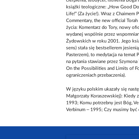
cierpienia, teodycei, istnienia Boga
książki teologiczne: „How Good Do
Life!” (Za życie!). Wraz z Chaimem
Commentary, the new official Tora
życia: Komentarz do Tory, nowy of
wydanej wspólnie przez wspomni
Żydowskich w roku 2001. Jego książ
sens) stała się bestsellerem jesien
Pasterzem), to medytacja na temat
na pytania stawiane przez Szymona
On the Possibilities and Limits of 
ograniczeniach przebaczenia).
W języku polskim ukazały się nastę
Małgorzaty Koraszewskiej): Kiedy z
1993; Komu potrzebny jest Bóg, Ve
Verbinum – 1995; Czy musimy być d