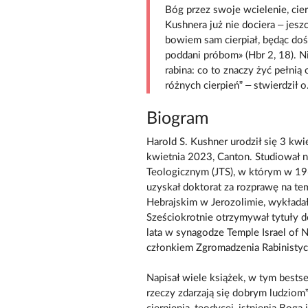
Bóg przez swoje wcielenie, cier
Kushnera już nie dociera – jesz
bowiem sam cierpiał, będąc do
poddani próbom» (Hbr 2, 18). N
rabina: co to znaczy żyć pełni
różnych cierpień” – stwierdził o
Biogram
Harold S. Kushner urodził się 3 k
kwietnia 2023, Canton. Studiował
Teologicznym (JTS), w którym w 19
uzyskał doktorat za rozprawę na tema
Hebrajskim w Jerozolimie, wykładał
Sześciokrotnie otrzymywał tytuły d
lata w synagodze Temple Israel of 
członkiem Zgromadzenia Rabinisty
Napisał wiele książek, w tym bests
rzeczy zdarzają się dobrym ludziom”