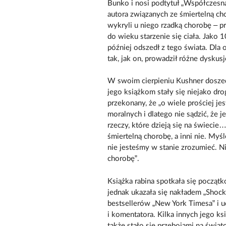
Bunko i nosi podtytuł „Współczesna
autora związanych ze śmiertelną ch
wykryli u niego rzadką chorobę – p
do wieku starzenie się ciała. Jako 10
później odszedł z tego świata. Dla o
tak, jak on, prowadził różne dyskus
W swoim cierpieniu Kushner doszed
jego książkom stały się niejako dro
przekonany, że „o wiele prościej j
moralnych i dlatego nie sądzić, że
rzeczy, które dzieją się na świecie
śmiertelną chorobę, a inni nie. Myś
nie jesteśmy w stanie zrozumieć. N
chorobę”.
Książka rabina spotkała się począ
jednak ukazała się nakładem „Shocke
bestsellerów „New York Timesa” i u
i komentatora. Kilka innych jego k
także stało się przebojami na świa