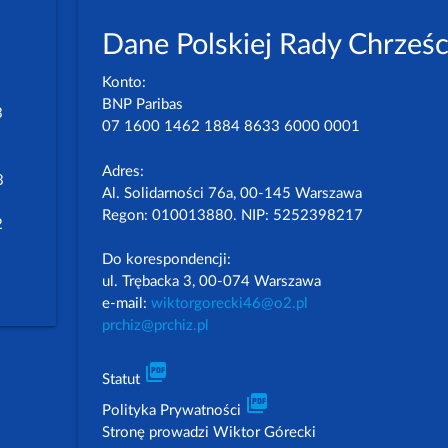
Dane Polskiej Rady Chrześc
Konto:
BNP Paribas
3
07 1600 1462 1884 8633 6000 0001
Adres:
3
Al. Solidarności 76a, 00-145 Warszawa
Regon: 010013880. NIP: 5252398217
2
Do korespondencji:
ul. Trębacka 3, 00-074 Warszawa
e-mail:
wiktorgorecki46@o2.pl
prchiz@prchiz.pl
picture_as_pdf
Statut
picture_as_pdf
Polityka Prywatności
Stronę prowadzi Wiktor Górecki