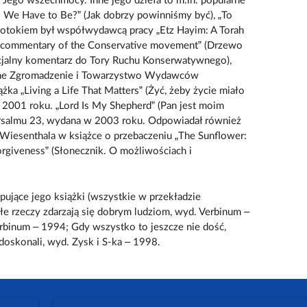
 i Jego wszechmocy. Inne jego dzieła to m.in. popularne
 We Have to Be?” (Jak dobrzy powinniśmy być), „To
 Potokiem był współwydawcą pracy „Etz Hayim: A Torah
h commentary of the Conservative movement” (Drzewo
icjalny komentarz do Tory Ruchu Konserwatywnego),
ane Zgromadzenie i Towarzystwo Wydawców
ka „Living a Life That Matters” (Żyć, żeby życie miało
ią 2001 roku. „Lord Is My Shepherd” (Pan jest moim
 Psalmu 23, wydana w 2003 roku. Odpowiadał również
 Wiesenthala w książce o przebaczeniu „The Sunflower:
Forgiveness” (Słonecznik. O możliwościach i
pujące jego książki (wszystkie w przekładzie
łe rzeczy zdarzają się dobrym ludziom, wyd. Verbinum –
rbinum – 1994; Gdy wszystko to jeszcze nie dość,
oskonali, wyd. Zysk i S-ka – 1998.