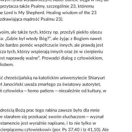
a przytacza także Psalmy, szczególnie 23, któremu
The Lord is My Shepherd. Healing wisdom of the 23
Uzdrawiająca mądrość Psalmu 23).
woim, ale także tych, którzy np. przeżyli piekło obozu
ia: „Gdzie był wtedy Bóg?”, ale żyjąc z Bogiem nawet
że bardzo pomóc współczucie innych, ale prawdą jest
a tych, którzy wspierają innych oraz że w cierpieniu
est naprawdę ważne”. Prowadzi dialog z człowiekiem,
Hiobem.
 chrześcijańską na katolickim uniwersytecie Shiaryuri
ł Janociński uważa zmarłego za światowy autorytet,
ń człowieka – homo patiens – niezależnie od kultury, w
drością Bożą prac tego rabina zawsze było dla mnie
e starałem się przekazać swoim słuchaczom – wyznał
stamencie jest wyraźnie napisane, i to nie tylko w
cierpiącemu człowiekowi» (por. Ps 37,40 i Iz 41,10). Ale