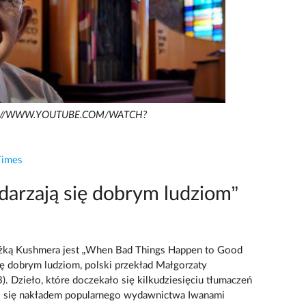
PS://WWW.YOUTUBE.COM/WATCH?
Times
zdarzają się dobrym ludziom”
iążką Kushmera jest „When Bad Things Happen to Good
się dobrym ludziom, polski przekład Małgorzaty
. Dzieło, które doczekało się kilkudziesięciu tłumaczeń
ło się nakładem popularnego wydawnictwa Iwanami