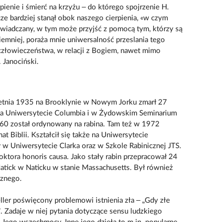
pienie i śmierć na krzyżu – do którego spojrzenie H.
cze bardziej stanął obok naszego cierpienia, «w czym
świadczany, w tym może przyjść z pomocą tym, którzy są
iemniej, poraża mnie uniwersalność przeslania tego
ą człowieczeństwa, w relacji z Bogiem, nawet mimo
. Janociński.
wietnia 1935 na Brooklynie w Nowym Jorku zmarł 27
 na Uniwersytecie Columbia i w Żydowskim Seminarium
60 został ordynowany na rabina. Tam też w 1972
t Biblii. Kształcił się także na Uniwersytecie
 w Uniwersytecie Clarka oraz w Szkole Rabinicznej JTS.
oktora honoris causa. Jako stały rabin przepracował 24
Natick w Naticku w stanie Massachusetts. Był również
cznego.
eller poświęcony problemowi istnienia zła – „Gdy złe
. Zadaje w niej pytania dotyczące sensu ludzkiego