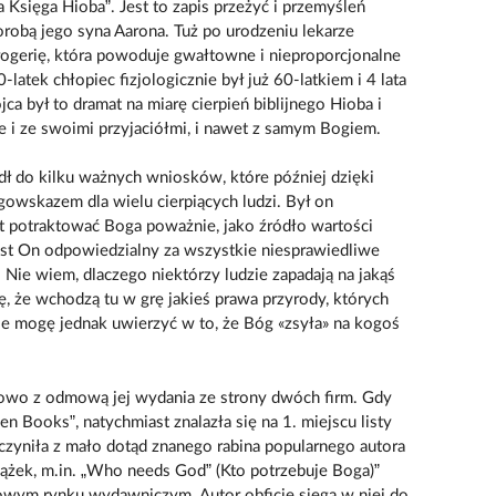
 Księga Hioba”. Jest to zapis przeżyć i przemyśleń
orobą jego syna Aarona. Tuż po urodzeniu lekarze
rogerię, która powoduje gwałtowne i nieproporcjonalne
-latek chłopiec fizjologicznie był już 60-latkiem i 4 lata
jca był to dramat na miarę cierpień biblijnego Hioba i
je i ze swoimi przyjaciółmi, i nawet z samym Bogiem.
ł do kilku ważnych wniosków, które później dzięki
gowskazem dla wielu cierpiących ludzi. Był on
est potraktować Boga poważnie, jako źródło wartości
 jest On odpowiedzialny za wszystkie niesprawiedliwe
… Nie wiem, dlaczego niektórzy ludzie zapadają na jakąś
lę, że wchodzą tu w grę jakieś prawa przyrody, których
ie mogę jednak uwierzyć w to, że Bóg «zsyła» na kogoś
tkowo z odmową jej wydania ze strony dwóch firm. Gdy
n Books”, natychmiast znalazła się na 1. miejscu listy
czyniła z mało dotąd znanego rabina popularnego autora
siążek, m.in. „Who needs God” (Kto potrzebuje Boga)”
towym rynku wydawniczym. Autor obficie sięga w niej do