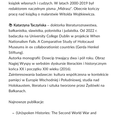
książek własnych i cudzych. W latach 2000-2019 był
redaktorem naczelnym pisma „Midrasz”. Obecnie kończy
pracę nad książką o malarstwie Witolda Wojtkiewicza.
📚
Katarzyna Taczyńska
– doktorka literaturoznawstwa,
bałkanistka, slawistka, polonistka i judaistka. Od 2022 r.
badaczka na University College Dublin w projekcie When
Nationalism Fails. A Comparative Study of Holocaust
Museums in ex collaborationist countries (Gerda Henkel
Stiftung).
Autorka monografii: Dowcip trwający dwa i pół roku. Obraz
Nagiej Wyspy w serbskim dyskursie literackim i historycznym
końca XX i początku XXI wieku (2016).
Zainteresowania badawcze: kultura współczesna w kontekście
pamięci w Europie Wschodniej i Południowej, studia nad
Holokaustem, literatura i sztuka tworzone przez Żydówki na
Bałkanach.
Najnowsze publikacje:
(Un)spoken Histories: The Second World War and