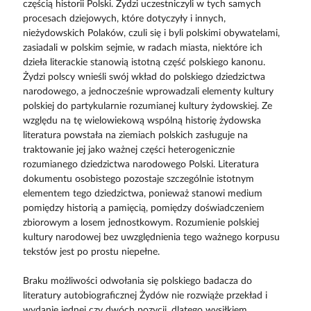
częścią historii Polski. Żydzi uczestniczyli w tych samych
procesach dziejowych, które dotyczyły i innych,
nieżydowskich Polaków, czuli się i byli polskimi obywatelami,
zasiadali w polskim sejmie, w radach miasta, niektóre ich
dzieła literackie stanowią istotną część polskiego kanonu.
Żydzi polscy wnieśli swój wkład do polskiego dziedzictwa
narodowego, a jednocześnie wprowadzali elementy kultury
polskiej do partykularnie rozumianej kultury żydowskiej. Ze
względu na tę wielowiekową wspólną historię żydowska
literatura powstała na ziemiach polskich zasługuje na
traktowanie jej jako ważnej części heterogenicznie
rozumianego dziedzictwa narodowego Polski. Literatura
dokumentu osobistego pozostaje szczególnie istotnym
elementem tego dziedzictwa, ponieważ stanowi medium
pomiędzy historią a pamięcią, pomiędzy doświadczeniem
zbiorowym a losem jednostkowym. Rozumienie polskiej
kultury narodowej bez uwzględnienia tego ważnego korpusu
tekstów jest po prostu niepełne.
Braku możliwości odwołania się polskiego badacza do
literatury autobiograficznej Żydów nie rozwiąże przekład i
wydanie jednej czy dwóch pozycji, dlatego wysiłkiem