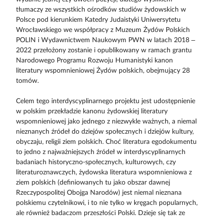
tłumaczy ze wszystkich ośrodków studiów żydowskich w
Polsce pod kierunkiem Katedry Judaistyki Uniwersytetu
Wrocławskiego we współpracy z Muzeum Żydów Polskich
POLIN i Wydawnictwem Naukowym PWN w latach 2018 –
2022 przełożony zostanie i opublikowany w ramach grantu
Narodowego Programu Rozwoju Humanistyki kanon
literatury wspomnieniowej Żydów polskich, obejmujący 28
tomów.
Celem tego interdyscyplinarnego projektu jest udostępnienie
w polskim przekładzie kanonu żydowskiej literatury
wspomnieniowej jako jednego z niezwykle ważnych, a niemal
nieznanych źródeł do dziejów społecznych i dziejów kultury,
obyczaju, religii ziem polskich. Choć literatura egodokumentu
to jedno z najważniejszych źródeł w interdyscyplinarnych
badaniach historyczno-społecznych, kulturowych, czy
literaturoznawczych, żydowska literatura wspomnieniowa z
ziem polskich (definiowanych tu jako obszar dawnej
Rzeczypospolitej Obojga Narodów) jest niemal nieznana
polskiemu czytelnikowi, i to nie tylko w kręgach popularnych,
ale również badaczom przeszłości Polski. Dzieje się tak ze