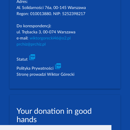
Adres:
Al. Solidarności 76a, 00-145 Warszawa
Regon: 010013880. NIP: 5252398217
Do korespondencji:
ul. Trębacka 3, 00-074 Warszawa
e-mail:
wiktorgorecki46@o2.pl
prchiz@prchiz.pl
picture_as_pdf
Statut
picture_as_pdf
Polityka Prywatności
Stronę prowadzi Wiktor Górecki
Your donation in good
hands
PLN: 07 1600 1462 1884 8633 6000 0001