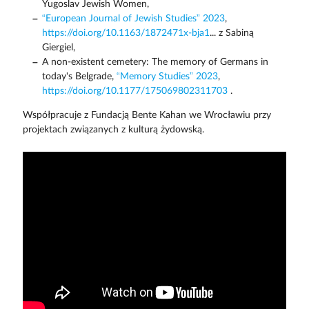
Yugoslav Jewish Women,
“European Journal of Jewish Studies” 2023
,
https://doi.org/10.1163/1872471x-bja1
... z Sabiną
Giergiel,
A non-existent cemetery: The memory of Germans in
today's Belgrade,
“Memory Studies” 2023
,
https://doi.org/10.1177/175069802311703
.
Współpracuje z Fundacją Bente Kahan we Wrocławiu przy
projektach związanych z kulturą żydowską.