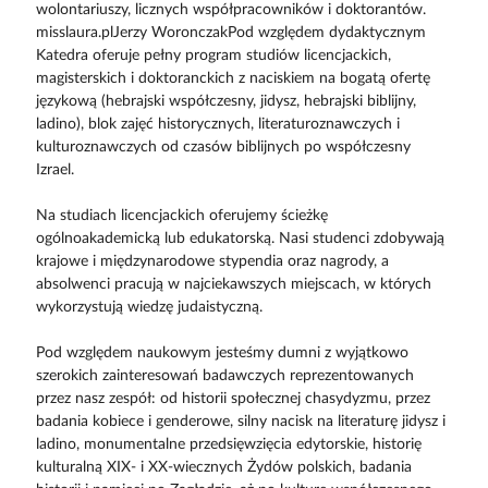
wolontariuszy, licznych współpracowników i doktorantów.
misslaura.plJerzy WoronczakPod względem dydaktycznym
Katedra oferuje pełny program studiów licencjackich,
magisterskich i doktoranckich z naciskiem na bogatą ofertę
językową (hebrajski współczesny, jidysz, hebrajski biblijny,
ladino), blok zajęć historycznych, literaturoznawczych i
kulturoznawczych od czasów biblijnych po współczesny
Izrael.
Na studiach licencjackich oferujemy ścieżkę
ogólnoakademicką lub edukatorską. Nasi studenci zdobywają
krajowe i międzynarodowe stypendia oraz nagrody, a
absolwenci pracują w najciekawszych miejscach, w których
wykorzystują wiedzę judaistyczną.
Pod względem naukowym jesteśmy dumni z wyjątkowo
szerokich zainteresowań badawczych reprezentowanych
przez nasz zespół: od historii społecznej chasydyzmu, przez
badania kobiece i genderowe, silny nacisk na literaturę jidysz i
ladino, monumentalne przedsięwzięcia edytorskie, historię
kulturalną XIX- i XX-wiecznych Żydów polskich, badania