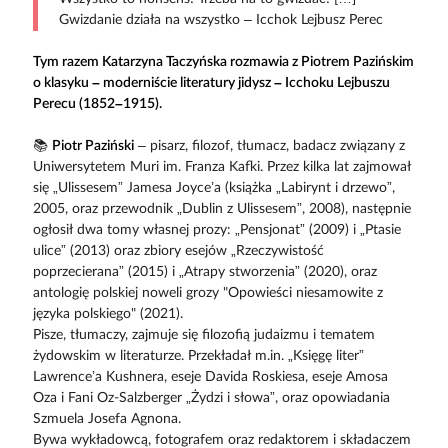
Gwizdanie działa na wszystko – Icchok Lejbusz Perec
Tym razem Katarzyna Taczyńska rozmawia z Piotrem Pazińskim
o klasyku – moderniście literatury jidysz – Icchoku Lejbuszu
Perecu (1852–1915).
📚
Piotr Paziński
– pisarz, filozof, tłumacz, badacz związany z
Uniwersytetem Muri im. Franza Kafki. Przez kilka lat zajmował
się „Ulissesem” Jamesa Joyce’a (książka „Labirynt i drzewo”,
2005, oraz przewodnik „Dublin z Ulissesem”, 2008), następnie
ogłosił dwa tomy własnej prozy: „Pensjonat” (2009) i „Ptasie
ulice” (2013) oraz zbiory esejów „Rzeczywistość
poprzecierana” (2015) i „Atrapy stworzenia” (2020), oraz
antologię polskiej noweli grozy "Opowieści niesamowite z
języka polskiego" (2021).
Pisze, tłumaczy, zajmuje się filozofią judaizmu i tematem
żydowskim w literaturze. Przekładał m.in. „Księgę liter”
Lawrence’a Kushnera, eseje Davida Roskiesa, eseje Amosa
Oza i Fani Oz-Salzberger „Żydzi i słowa”, oraz opowiadania
Szmuela Josefa Agnona.
Bywa wykładowcą, fotografem oraz redaktorem i składaczem