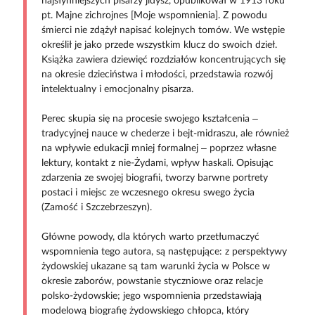
najsłynniejszych pisarzy jidysz, opublikował w 1913 roku
pt. Majne zichrojnes [Moje wspomnienia]. Z powodu
śmierci nie zdążył napisać kolejnych tomów. We wstępie
określił je jako przede wszystkim klucz do swoich dzieł.
Książka zawiera dziewięć rozdziałów koncentrujących się
na okresie dzieciństwa i młodości, przedstawia rozwój
intelektualny i emocjonalny pisarza.
Perec skupia się na procesie swojego kształcenia –
tradycyjnej nauce w chederze i bejt-midraszu, ale również
na wpływie edukacji mniej formalnej – poprzez własne
lektury, kontakt z nie-Żydami, wpływ haskali. Opisując
zdarzenia ze swojej biografii, tworzy barwne portrety
postaci i miejsc ze wczesnego okresu swego życia
(Zamość i Szczebrzeszyn).
Główne powody, dla których warto przetłumaczyć
wspomnienia tego autora, są następujące: z perspektywy
żydowskiej ukazane są tam warunki życia w Polsce w
okresie zaborów, powstanie styczniowe oraz relacje
polsko-żydowskie; jego wspomnienia przedstawiają
modelową biografię żydowskiego chłopca, który