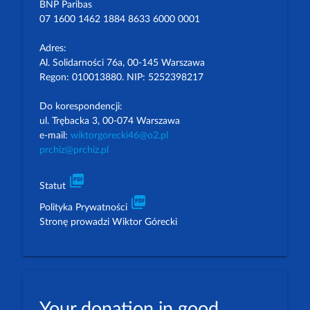
BNP Paribas
07 1600 1462 1884 8633 6000 0001
Adres:
Al. Solidarności 76a, 00-145 Warszawa
Regon: 010013880. NIP: 5252398217
Do korespondencji:
ul. Trębacka 3, 00-074 Warszawa
e-mail:
wiktorgorecki46@o2.pl
prchiz@prchiz.pl
picture_as_pdf
Statut
picture_as_pdf
Polityka Prywatności
Stronę prowadzi Wiktor Górecki
Your donation in good