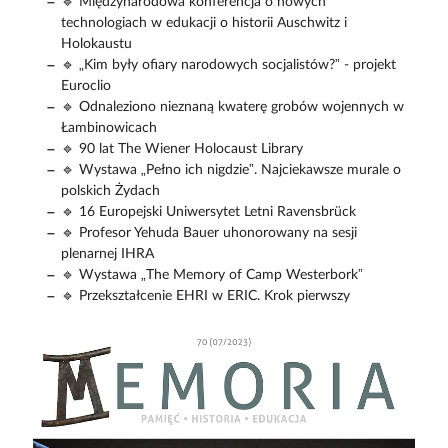
🔹 Międzynarodowa konferencja o nowych
technologiach w edukacji o historii Auschwitz i
Holokaustu
🔹 „Kim były ofiary narodowych socjalistów?” - projekt
Euroclio
🔹 Odnaleziono nieznaną kwaterę grobów wojennych w
Łambinowicach
🔹 90 lat The Wiener Holocaust Library
🔹 Wystawa „Pełno ich nigdzie”. Najciekawsze murale o
polskich Żydach
🔹 16 Europejski Uniwersytet Letni Ravensbrück
🔹 Profesor Yehuda Bauer uhonorowany na sesji
plenarnej IHRA
🔹 Wystawa „The Memory of Camp Westerbork”
🔹 Przekształcenie EHRI w ERIC. Krok pierwszy