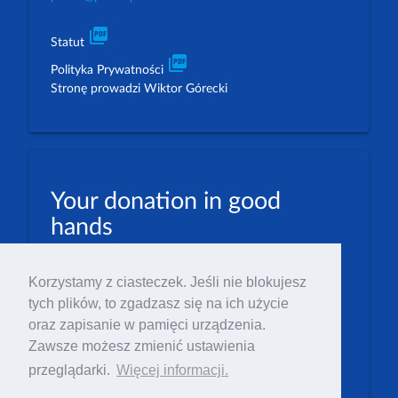
picture_as_pdf
Statut
picture_as_pdf
Polityka Prywatności
Stronę prowadzi Wiktor Górecki
Your donation in good
hands
PLN: 07 1600 1462 1884 8633 6000 0001
Korzystamy z ciasteczek. Jeśli nie blokujesz
EUR: 23 1600 1462 1884 8633 6000 0004
tych plików, to zgadzasz się na ich użycie
Numer IBAN: PL23 1 600 1462 1884 8633 6000
oraz zapisanie w pamięci urządzenia.
0004
Zawsze możesz zmienić ustawienia
Numer BIC/SWIFT: PPABPLPK
przeglądarki.
Więcej informacji.