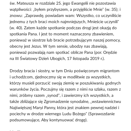
św. Mateusza w rozdziale 25. jego Ewangelii nie pozostawia
wątpliwości: „byłem przybyszem, a przyjęliście Mnie” (w. 35); i
znowu: „Zaprawdę, powiadam wam: Wszystko, co uczyniliście
jednemu z tych braci moich najmniejszych, Mnieście uczynili”
(w. 40). Zatem każde spotkanie podczas drogi jest okazją do
spotkania Pana. I jest to moment naznaczony zbawieniem,
ponieważ w siostrze lub bracie potrzebującym naszej pomocy,
obecny jest Jezus. W tym sensie, ubodzy nas zbawiają,
ponieważ pozwalają nam spotkać oblicze Pana (por. Orędzie
na III Światowy Dzień Ubogich, 17 listopada 2019 r.).
Drodzy bracia i siostry, w tym Dniu poświęconym migrantom
i uchodźcom, zjednoczmy się w modlitwie za wszystkich,
którzy musieli porzucić swoją ziemię w poszukiwaniu godnych
warunków życia. Poczujmy się razem z nimi na szlaku, razem z
nimi, zróbmy razem „synod”, i zawierzmy ich wszystkich, a
także zbliżające się Zgromadzenie synodalne, „wstawiennictwu
Najświętszej Maryi Panny, która jest znakiem pewnej nadziei i
pociechy w drodze wiernego Ludu Bożego” (Sprawozdanie
podsumowujące, Aby kontynuować drogę).