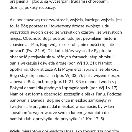
pragnienia i głodu; są wyczerpani trudami i chorobami;
doznają pokusy rozpaczy.
Ale podstawową rzeczywistością wyjścia, każdego wyjścia, jest
to, że Bóg poprzedza i towarzyszy drodze swojego ludu i
wszystkich swoich dzieci ze wszystkich czasów i ze wszystkich
miejsc. Obecność Boga pośród ludu jest pewnikiem historii
zbawienia: „Pan, Bóg twój, idzie z tobą, nie opuści cię i nie
porzuci” (Pwt 31, 6). Dla ludu, który wyszedł z Egiptu, ta
obecność przejawia się w różnych formach: słup obłoku i
ognia wskazuje i oświetla drogę (por. Wj 13, 21); Namiot
Spotkania, który strzeże Arki Przymierza, sprawia, że bliskość
Boga staje się namacalna (por. Wj 33, 7); pal z wężem z brązu
zapewnia Bożą ochronę (por. Lb 21, 8-9); manna i woda są
Bożymi darami dla głodnych i spragnionych (por. Wj 16-17).
Namiot jest formą obecności szczególnie bliską Panu. Podczas
panowania Dawida, Bóg nie chce mieszkać zamknięty w
świątyni, ale pragnie nadal mieszkać w namiocie, by w ten
sposób móc wędrować ze swoim ludem „z namiotu do
namiotu lub z przybytku do przybytku” (1 Krn 17, 5).
Wielu migrantów doświadcza Boga jako towarzysza podróży,