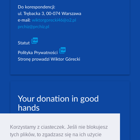
Do korespondencji:
ul. Trębacka 3, 00-074 Warszawa
e-mail:
wiktorgorecki46@o2.pl
prchiz@prchiz.pl
picture_as_pdf
Statut
picture_as_pdf
Polityka Prywatności
Stronę prowadzi Wiktor Górecki
Your donation in good
hands
PLN: 07 1600 1462 1884 8633 6000 0001
Korzystamy z ciasteczek. Jeśli nie blokujesz
EUR: 23 1600 1462 1884 8633 6000 0004
tych plików, to zgadzasz się na ich użycie
Numer IBAN: PL23 1 600 1462 1884 8633 6000