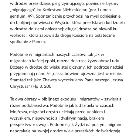
w drodze przez dzieje, pielgrzymującego, powiedzielibyśmy
„migrującego” ku Królestwu Niebieskiemu (por. Lumen
gentium, 49). Spontanicznie przychodzi na myśl odniesienie
do biblijnej opowieści o Wyjściu, która przedstawia lud Izraela
w drodze do ziemi obiecanej: długiej drodze od niewoli ku
wolności, która zapowiada drogę Kościoła na ostateczne
spotkanie z Panem.
Podobnie w migrantach naszych czasów, tak jak w
migrantach każdej epoki, można dostrzec żywy obraz Ludu
Bożego w drodze do wiekuistej ojczyzny. Ich podróże nadziei
przypominają nam, że „nasza bowiem ojczyzna jest w niebie.
Stamtąd też jako Zbawcy wyczekujemy Pana naszego Jezusa
Chrystusa” (Flp 3, 20).
Te dwa obrazy – biblijnego exodusu i migrantów – zawierają
różne podobieństwa. Podobnie jak lud Izraela w czasach
Mojżesza, migranci często uciekają przed uciskiem i
wyzyskiem, niepewnością i dyskryminacją, brakiem
perspektyw rozwoju. Podobnie jak Żydzi na pustyni, migranci
napotykają na swojej drodze wiele przeszkód: doświadczają