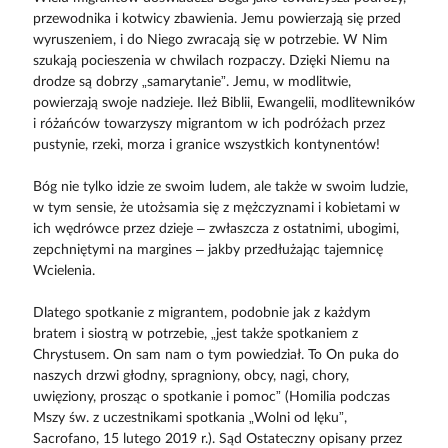
przewodnika i kotwicy zbawienia. Jemu powierzają się przed
wyruszeniem, i do Niego zwracają się w potrzebie. W Nim
szukają pocieszenia w chwilach rozpaczy. Dzięki Niemu na
drodze są dobrzy „samarytanie”. Jemu, w modlitwie,
powierzają swoje nadzieje. Ileż Biblii, Ewangelii, modlitewników
i różańców towarzyszy migrantom w ich podróżach przez
pustynie, rzeki, morza i granice wszystkich kontynentów!
Bóg nie tylko idzie ze swoim ludem, ale także w swoim ludzie,
w tym sensie, że utożsamia się z mężczyznami i kobietami w
ich wędrówce przez dzieje – zwłaszcza z ostatnimi, ubogimi,
zepchniętymi na margines – jakby przedłużając tajemnicę
Wcielenia.
Dlatego spotkanie z migrantem, podobnie jak z każdym
bratem i siostrą w potrzebie, „jest także spotkaniem z
Chrystusem. On sam nam o tym powiedział. To On puka do
naszych drzwi głodny, spragniony, obcy, nagi, chory,
uwięziony, prosząc o spotkanie i pomoc” (Homilia podczas
Mszy św. z uczestnikami spotkania „Wolni od lęku”,
Sacrofano, 15 lutego 2019 r.). Sąd Ostateczny opisany przez