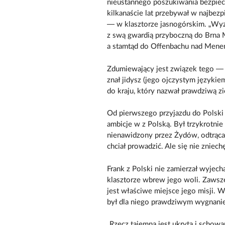
nieustannego poszukiwania bezpiec
kilkanaście lat przebywał w najbezp
— w klasztorze jasnogórskim. „Wyz
z swą gwardią przyboczną do Brna M
a stamtąd do Offenbachu nad Mene
Zdumiewający jest związek tego — s
znał jidysz (jego ojczystym językie
do kraju, który nazwał prawdziwą z
Od pierwszego przyjazdu do Polski 
ambicje w z Polską. Był trzykrotni
nienawidzony przez Żydów, odtrącan
chciał prowadzić. Ale się nie zniech
Frank z Polski nie zamierzał wyjec
klasztorze wbrew jego woli. Zawsze
jest właściwe miejsce jego misji. 
był dla niego prawdziwym wygnaniem
„Rzecz tajemna jest ukryta i schow