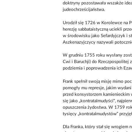
doktryny pozostawała wszakże idea 
judeochrześcijaństwa.
Urodził się 1726 w Korolewce na Po
herezję sabbataistyczną uciekli pr
w środowisku jako Sefardyjczyk i st
Aszkenazyjczycy nazywali potoczni
W grudniu 1755 roku wysłany zosta
Cwi i Baruchji) do Rzeczpospolitej
podziemia i poprowadzenia ich Ezaw
Frank spełnił swoją misję mimo po
pomogły mu represje, jakim wydani z
przed konsystorzem kamienieckim w
się jako „kontratalmudyści”, najpie
opuszczenia żydostwa. W 1759 roku,
tysięcy „kontratalmudystów” przyjęł
Dla Franka, który stał się wrogiem 