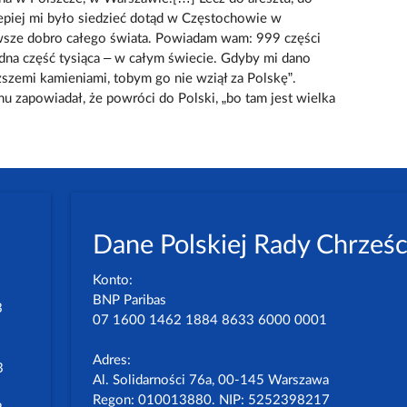
epiej mi było siedzieć dotąd w Częstochowie w
t wsze dobro całego świata. Powiadam wam: 999 części
jedna część tysiąca – w całym świecie. Gdyby mi dano
szemi kamieniami, tobym go nie wziął za Polskę”.
u zapowiadał, że powróci do Polski, „bo tam jest wielka
Dane Polskiej Rady Chrześc
Konto:
BNP Paribas
3
07 1600 1462 1884 8633 6000 0001
Adres:
3
Al. Solidarności 76a, 00-145 Warszawa
Regon: 010013880. NIP: 5252398217