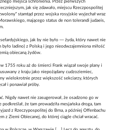
znego miejsca schronienia. Przez pierwszych
ieczniejszym, jak się zdawało, miejscu Rzeczpospolitej
wolony” stamtąd przez wojska rosyjskie wyjechał wraz
orawskiego, mającego status de non tolerandi judaeis,
m.
efardyjskiego, jak by nie było — żyda, który nawet nie
m było ladino) z Polską i jego nieodwzajemniona miłość
iemią obiecaną żydów.
w 1755 roku aż do śmierci Frank wiązał swoje plany i
e usuwany z kraju jako niepożądany cudzoziemiec,
y wielokrotnie przez większość sekciarzy, których
ęcał i ponawiał próby.
hać. Nigdy nawet nie zasugerował, że osadzono go w
 podkreślał, że tam prowadziła mesjańska droga, tam
Wyjazd z Rzeczypospolitej do Brna, a później Offenbachu
 z Ziemi Obiecanej, do której ciągle chciał wracać.
ana w Polszcze, w Warszawie.[…] Lecz do aresztu, do