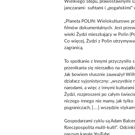
Wielkiego Stepu, prawosławnymi s
janczarami- sufitami i „pogańskimi”
„Planeta POLIN: Wielokulturowe pr
filmów dokumentalnych. Jest przew
wieki Żydzi mieszkający w Polin (Pol
Co więcej, Żydzi z Polin utrzymywa
zagranicą.
To spotkanie z Innymi przyczyniło
przenikania się nierzadko na wyjąt
Jak bowiem słusznie zauważył Wil
działacz syjonistyczny: „wszystkie n
narodami, a więc z innymi kulturam
Żydzi, rozproszeni po całym świeci
niczego innego nie mamy, jak tylko
pograniczach, […] wszędzie stykamy 
Gospodarzami cyklu są Adam Balcer
Rzeczpospolita multi-kulti”. Odcin
naszym kanale YouTube.