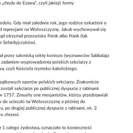
„chodu do Ezawa”, czyli jakiejś formy
dolu. Gdy miał zaledwie rok, jego rodzice oskarżeni o
zed represjami na Wołoszczyznę. Jakub wychowywał się
ąd otrzymał przezwisko Frenk albo Frank (tak
e Sefardyjczyków).
ł przez salonicką sektę koniozo (wyznawców Sabbataja
 z zadaniem wyprowadzenia polskich sekciarzy z
a, czyli Kościoła rzymsko-katolickiego.
czątkowych oporów polskich sekciarzy. Znakomicie
ostali sekciarze po publicznej dyspucie z rabinami
 1757. Zmusiły one mesjanistów, którzy przedstawiali
rw do ucieczki na Wołoszczyznę a później do
 po drugiej publicznej dyspucie z rabinami, ok. 2
o chrzest.
nr 1 całego żydostwa, oznaczało to konieczność