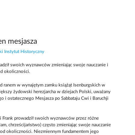
en mesjasza
i Instytut Historyczny
wadził swoich wyznawców zmieniając swoje nauczanie i
od okoliczności.
ad ranem w wynajętym zamku książąt Isenburgskich w
iększy żydowski herezjarcha w dziejach Polski, uważany
go i ostatecznego Mesjasza po Sabbataju Cwi i Baruchji
ogi Frank prowadził swoich wyznawców przez różne
islam, chrześcijaństwo) często zmieniając swoje nauczanie
ci od okoliczności. Niezmiennym fundamentem jego