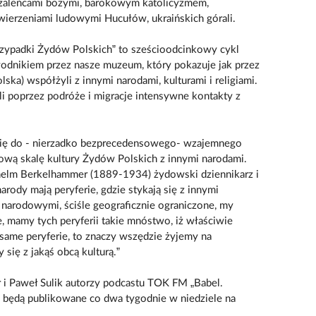
zaleńcami bożymi, barokowym katolicyzmem,
 wierzeniami ludowymi Hucułów, ukraińskich górali.
zypadki Żydów Polskich” to sześcioodcinkowy cykl
odnikiem przez nasze muzeum, który pokazuje jak przez
ska) współżyli z innymi narodami, kulturami i religiami.
li poprzez podróże i migracje intensywne kontakty z
 się do - nierzadko bezprecedensowego- wzajemnego
kową skalę kultury Żydów Polskich z innymi narodami.
helm Berkelhammer (1889-1934) żydowski dziennikarz i
arody mają peryferie, gdzie stykają się z innymi
i narodowymi, ściśle geograficznie ograniczone, my
e, mamy tych peryferii takie mnóstwo, iż właściwie
 same peryferie, to znaczy wszędzie żyjemy na
się z jakąś obcą kulturą.”
 i Paweł Sulik autorzy podcastu TOK FM „Babel.
ki będą publikowane co dwa tygodnie w niedziele na