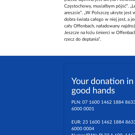
Częstochowy, musiałbym pójść”. „L
areszcie”. „W Polszczę ukryte jes
dobra świata całego w niej jest, a 
cały Offenbach, naładowany najdroż
Jeszcze na łożu śmierci w Offenbach
rzecz do deptania”.
Your donation in
good hands
PLN: 07 1600 1462 1884 863
6000 0001
EUR: 23 1600 1462 1884 863
6000 0004