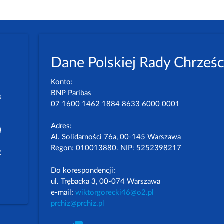
Dane Polskiej Rady Chrześc
Konto:
BNP Paribas
3
07 1600 1462 1884 8633 6000 0001
Adres:
3
Al. Solidarności 76a, 00-145 Warszawa
Regon: 010013880. NIP: 5252398217
2
Do korespondencji:
ul. Trębacka 3, 00-074 Warszawa
e-mail:
wiktorgorecki46@o2.pl
prchiz@prchiz.pl