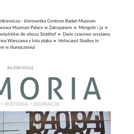
a Setkiewicza - kierownika Centrum Badań Muzeum
asowa Muzeum Palace w Zakopanem 🔹 Mengele i ja 🔹
u więźniów do obozu Stutthof 🔹 Dwie czasowe wystawy
na Warszawa z lotu ptaka 🔹 Holocaust Studies in
em w tłumaczeniu)