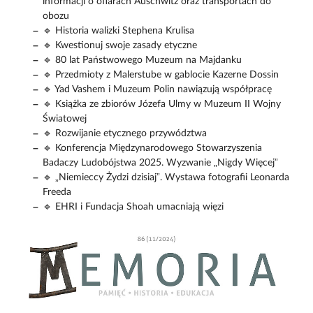
informacji o ofiarach Auschwitz oraz transportach do
obozu
🔹 Historia walizki Stephena Krulisa
🔹 Kwestionuj swoje zasady etyczne
🔹 80 lat Państwowego Muzeum na Majdanku
🔹 Przedmioty z Malerstube w gablocie Kazerne Dossin
🔹 Yad Vashem i Muzeum Polin nawiązują współpracę
🔹 Książka ze zbiorów Józefa Ulmy w Muzeum II Wojny
Światowej
🔹 Rozwijanie etycznego przywództwa
🔹 Konferencja Międzynarodowego Stowarzyszenia
Badaczy Ludobójstwa 2025. Wyzwanie „Nigdy Więcej”
🔹 „Niemieccy Żydzi dzisiaj”. Wystawa fotografii Leonarda
Freeda
🔹 EHRI i Fundacja Shoah umacniają więzi