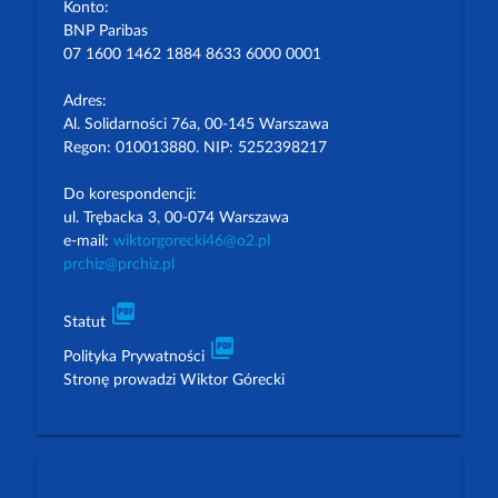
Konto:
BNP Paribas
07 1600 1462 1884 8633 6000 0001
Adres:
Al. Solidarności 76a, 00-145 Warszawa
Regon: 010013880. NIP: 5252398217
Do korespondencji:
ul. Trębacka 3, 00-074 Warszawa
e-mail:
wiktorgorecki46@o2.pl
prchiz@prchiz.pl
picture_as_pdf
Statut
picture_as_pdf
Polityka Prywatności
Stronę prowadzi Wiktor Górecki