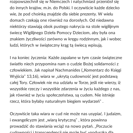
rozpowszechnił się w Niemczech i natychmiast przeniósł się
do innych krajów, m.in. do Polski. I oczywiście każde dziecko
wie, że pod choinką znajdzie dla siebie prezenty. W wielu
domach czekają one również na dorosłych. Od niedawna
niektórzy stawiają obok pustego nakrycia na stole wigilijnym
świecę Wigilijnego Dzieła Pomocy Dzieciom, aby była ona
znakiem życzliwości zarówno w kręgu rodzinnym, jak i wobec
ludzi, których w świąteczny krąg tą świecą wpisują.
I na koniec życzenia: Każde zapalane w tym czasie świąteczne
światło niech przypomina nam o cudzie Bożej solidarności z
człowiekiem. Jak napisał Nachmanides („Komentarz do Księgi
Wyjścia” 13,16), wiara w „ukrytą cudowność jest podstawą
całej Tory. Człowiek nie ma udziału w Torze, jeśli nie wierzy, iż
wszystkie rzeczy i wszystkie zdarzenia w życiu każdego z nas,
jak również w życiu społeczeństwa, są cudem. Nie istnieje
rzecz, która byłaby naturalnym biegiem wydarzeń” .
Oczywiście taka wiara w cud nie może nas usypiać. I judaizm,
i ewangelicyzm jest „wiarą krytyczną” , która powinna
prowadzić do stawiania wciąż na nowo pytań. „Poczucie
cudowności i transcendencji nie może być »poduszką dla