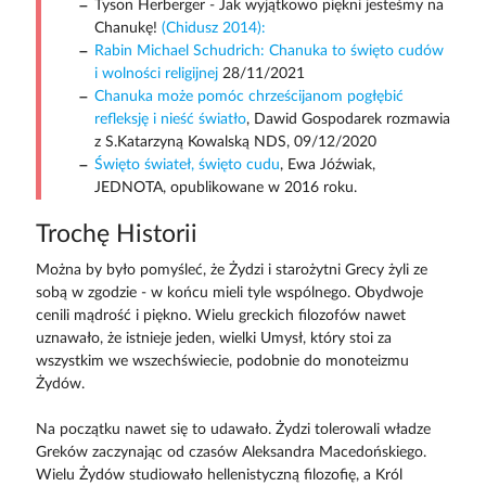
Tyson Herberger - Jak wyjątkowo piękni jesteśmy na
Chanukę!
(Chidusz 2014):
Rabin Michael Schudrich: Chanuka to święto cudów
i wolności religijnej
28/11/2021
Chanuka może pomóc chrześcijanom pogłębić
refleksję i nieść światło
, Dawid Gospodarek rozmawia
z S.Katarzyną Kowalską NDS, 09/12/2020
Święto świateł, święto cudu
, Ewa Jóźwiak,
JEDNOTA, opublikowane w 2016 roku.
Trochę Historii
Można by było pomyśleć, że Żydzi i starożytni Grecy żyli ze
sobą w zgodzie - w końcu mieli tyle wspólnego. Obydwoje
cenili mądrość i piękno. Wielu greckich filozofów nawet
uznawało, że istnieje jeden, wielki Umysł, który stoi za
wszystkim we wszechświecie, podobnie do monoteizmu
Żydów.
Na początku nawet się to udawało. Żydzi tolerowali władze
Greków zaczynając od czasów Aleksandra Macedońskiego.
Wielu Żydów studiowało hellenistyczną filozofię, a Król