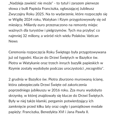
„Nadzieja zawieść nie może” - to tytuł i zarazem pierwsze
słowa z bulli Papieża Franciszka, ogłaszającej Jubileusz
Zwyczajny Roku 2025. Na to wydarzenie, które rozpoczęło się
w Wigilię 2024 roku, Watykan i Rzym przygotowywały się od
miesięcy. Miliardy euro przeznaczono na remonty miejsc
ważnych dla turystów i pielgrzymów. Tych ma przybyć co
najmniej 32 miliony, a wśród nich wielu Polaków. Vatican
News
Ceremonia rozpoczęcia Roku Świętego była przygotowywana
już od tygodni. Klucze do Drzwi Świętych w Bazylice św.
Piotra w Watykanie oraz trzech innych bazylik papieskich w
Rzymie zostały wydobyte podczas uroczystości „recognitio”.
2 grudnia w Bazylice św. Piotra zburzono murowaną ścianę,
która zabezpieczała Drzwi Święte od zakończenia
poprzedniego jubileuszu w 2016 roku. Zza muru wydobyto
skrzynkę, w której znajdowały się klucze do Drzwi Świętych.
Były w niej także klamki, pergamin potwierdzający ich
zamknięcie przed kilku laty oraz cegły i pamiątkowe medale
papieży: Franciszka, Benedykta XVI i Jana Pawła II.