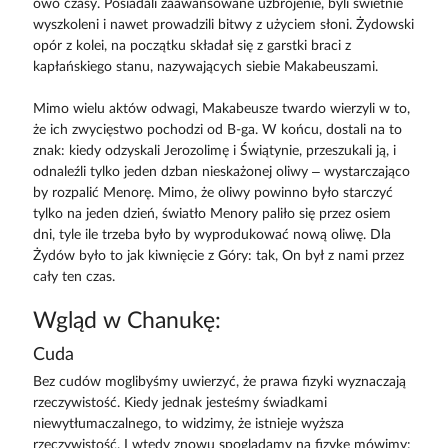
owo czasy. Posiadali zaawansowane uzbrojenie, byli świetnie
wyszkoleni i nawet prowadzili bitwy z użyciem słoni. Żydowski
opór z kolei, na początku składał się z garstki braci z
kapłańskiego stanu, nazywających siebie Makabeuszami.
Mimo wielu aktów odwagi, Makabeusze twardo wierzyli w to,
że ich zwycięstwo pochodzi od B-ga. W końcu, dostali na to
znak: kiedy odzyskali Jerozolimę i Świątynie, przeszukali ją, i
odnaleźli tylko jeden dzban nieskażonej oliwy – wystarczająco
by rozpalić Menorę. Mimo, że oliwy powinno było starczyć
tylko na jeden dzień, światło Menory paliło się przez osiem
dni, tyle ile trzeba było by wyprodukować nową oliwę. Dla
Żydów było to jak kiwnięcie z Góry: tak, On był z nami przez
cały ten czas.
Wgląd w Chanukę:
Cuda
Bez cudów moglibyśmy uwierzyć, że prawa fizyki wyznaczają
rzeczywistość. Kiedy jednak jesteśmy świadkami
niewytłumaczalnego, to widzimy, że istnieje wyższa
rzeczywistość. I wtedy znowu spoglądamy na fizykę mówimy: