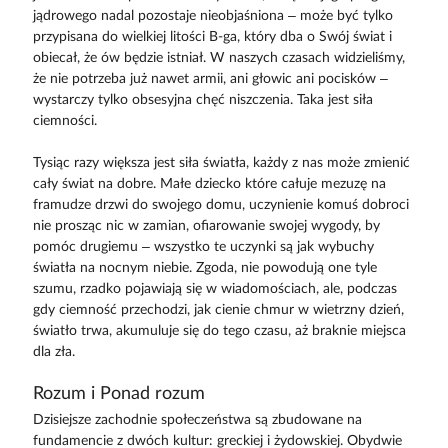
jądrowego nadal pozostaje nieobjaśniona – może być tylko
przypisana do wielkiej litości B-ga, który dba o Swój świat i
obiecał, że ów będzie istniał. W naszych czasach widzieliśmy,
że nie potrzeba już nawet armii, ani głowic ani pocisków –
wystarczy tylko obsesyjna chęć niszczenia. Taka jest siła
ciemności.
Tysiąc razy większa jest siła światła, każdy z nas może zmienić
cały świat na dobre. Małe dziecko które całuje mezuzę na
framudze drzwi do swojego domu, uczynienie komuś dobroci
nie prosząc nic w zamian, ofiarowanie swojej wygody, by
pomóc drugiemu – wszystko te uczynki są jak wybuchy
światła na nocnym niebie. Zgoda, nie powodują one tyle
szumu, rzadko pojawiają się w wiadomościach, ale, podczas
gdy ciemność przechodzi, jak cienie chmur w wietrzny dzień,
światło trwa, akumuluje się do tego czasu, aż braknie miejsca
dla zła.
Rozum i Ponad rozum
Dzisiejsze zachodnie społeczeństwa są zbudowane na
fundamencie z dwóch kultur: greckiej i żydowskiej. Obydwie