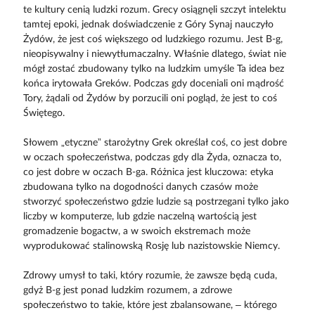
te kultury cenią ludzki rozum. Grecy osiągnęli szczyt intelektu
tamtej epoki, jednak doświadczenie z Góry Synaj nauczyło
Żydów, że jest coś większego od ludzkiego rozumu. Jest B-g,
nieopisywalny i niewytłumaczalny. Właśnie dlatego, świat nie
mógł zostać zbudowany tylko na ludzkim umyśle Ta idea bez
końca irytowała Greków. Podczas gdy doceniali oni mądrość
Tory, żądali od Żydów by porzucili oni pogląd, że jest to coś
Świętego.
Słowem „etyczne” starożytny Grek określał coś, co jest dobre
w oczach społeczeństwa, podczas gdy dla Żyda, oznacza to,
co jest dobre w oczach B-ga. Różnica jest kluczowa: etyka
zbudowana tylko na dogodności danych czasów może
stworzyć społeczeństwo gdzie ludzie są postrzegani tylko jako
liczby w komputerze, lub gdzie naczelną wartością jest
gromadzenie bogactw, a w swoich ekstremach może
wyprodukować stalinowską Rosję lub nazistowskie Niemcy.
Zdrowy umysł to taki, który rozumie, że zawsze będą cuda,
gdyż B-g jest ponad ludzkim rozumem, a zdrowe
społeczeństwo to takie, które jest zbalansowane, – którego