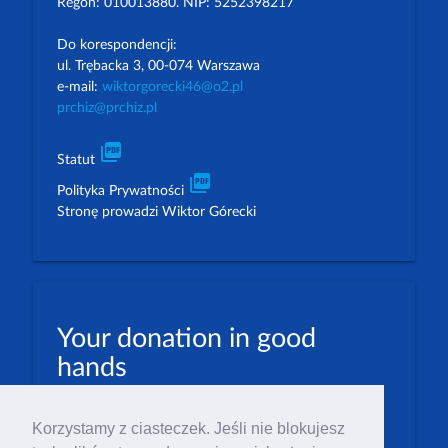
Regon: 010013880. NIP: 5252398217
Do korespondencji:
ul. Trębacka 3, 00-074 Warszawa
e-mail:
wiktorgorecki46@o2.pl
prchiz@prchiz.pl
picture_as_pdf
Statut
picture_as_pdf
Polityka Prywatności
Stronę prowadzi Wiktor Górecki
Your donation in good
hands
PLN: 07 1600 1462 1884 8633 6000 0001
Korzystamy z ciasteczek. Jeśli nie blokujesz
EUR: 23 1600 1462 1884 8633 6000 0004