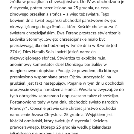
źródła w początkach chrześcijaństwa. Do IV w. obchodzono je
6 stycznia, potem przeniesiono na 25 grudnia, na czas
zimowego przesilenia słońca – a więc też światła. Tego
bowiem dnia świat pogański obchodził państwowe święto
niezwyciężonego boga Słońca, które Kościół chciał uczynić
świętem chrześcijańskim. Ewa Ferenc przytacza stwierdzenie
Ludwika Stommy: „Święto chrześcijańskie miało być
przeciwwagą dla obchodzonej w tymże dniu w Rzymie (od
274 r.) Dies Natalis Solis Invicti (dzień narodzin
niezwyciężonego słońca). Stwierdza to explicite m.in.
anonimowy komentator dzieł Dionizego bar Saliby w
marginesowym dopisku: »Podaję, że powodem, dla którego
przeniesiono wspomniane przez Ojców uroczystości na
grudzień, jest fakt następujący. Poganie w tym dniu obchodzili
uroczyście święto narodzenia słońca. Weszło w zwyczaj, że do
tych obrzędów zapraszano i dopuszczano także chrześcijan.
Postanowiono tedy w tym dniu obchodzić święto narodzin
Prawdy«” . Obecnie prawie całe chrześcijaństwo obchodzi
narodzenie Jezusa Chrystusa 25 grudnia. Wyjątkiem jest
Kościół ormiański, który świętuje 6 stycznia i Kościoła
prawosławnego, którego 25 grudnia według kalendarza
juliańskiego nie pokrywa się z naszym.