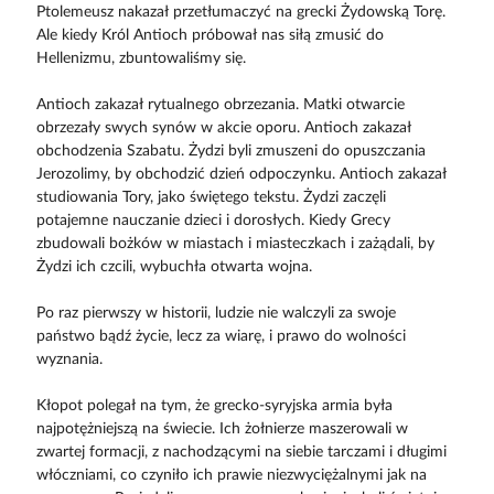
Ptolemeusz nakazał przetłumaczyć na grecki Żydowską Torę.
Ale kiedy Król Antioch próbował nas siłą zmusić do
Hellenizmu, zbuntowaliśmy się.
Antioch zakazał rytualnego obrzezania. Matki otwarcie
obrzezały swych synów w akcie oporu. Antioch zakazał
obchodzenia Szabatu. Żydzi byli zmuszeni do opuszczania
Jerozolimy, by obchodzić dzień odpoczynku. Antioch zakazał
studiowania Tory, jako świętego tekstu. Żydzi zaczęli
potajemne nauczanie dzieci i dorosłych. Kiedy Grecy
zbudowali bożków w miastach i miasteczkach i zażądali, by
Żydzi ich czcili, wybuchła otwarta wojna.
Po raz pierwszy w historii, ludzie nie walczyli za swoje
państwo bądź życie, lecz za wiarę, i prawo do wolności
wyznania.
Kłopot polegał na tym, że grecko-syryjska armia była
najpotężniejszą na świecie. Ich żołnierze maszerowali w
zwartej formacji, z nachodzącymi na siebie tarczami i długimi
włóczniami, co czyniło ich prawie niezwyciężalnymi jak na