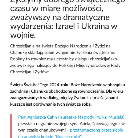
czasu w miarę możliwości,
zważywszy na dramatyczne
wydarzenia: Izrael i Ukraina w
wojnie.
Chrześcijanie na święta Bożego Narodzenia i Żydzi na
Chanukę składają sobie wzajemnie życzenia świąteczne.
Robimy to również my uczestnicy dialogu chrześcijańsko-
żydowskiego należący do Polskiej i Międzynarodowej Rady
Chrześcijan i Żydów:
Święta Światła! Tego 2024. roku Boże Narodzenie w obrządku
zachdnim i Chanuka obchodzone są równocześnie. Dla wielu
zaangażowanych w dialog między Żydami i chrześcijanami
kuszące jest porównanie tych świąt ze sobą.
Pani Agnieszka Cahn (laureatka Nagrody im. ks. Musiała
)
przysłała nagranie swojego syna Ariela, śpiewającego - w
tym czasie chanukowym! -
przetłumaczoną przez siebie
na angielski kolędę "Bóg się rodzi".