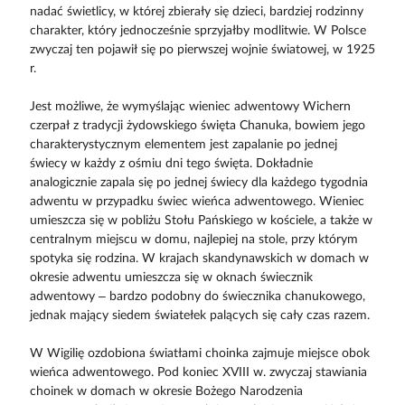
nadać świetlicy, w której zbierały się dzieci, bardziej rodzinny
charakter, który jednocześnie sprzyjałby modlitwie. W Polsce
zwyczaj ten pojawił się po pierwszej wojnie światowej, w 1925
r.
Jest możliwe, że wymyślając wieniec adwentowy Wichern
czerpał z tradycji żydowskiego święta Chanuka, bowiem jego
charakterystycznym elementem jest zapalanie po jednej
świecy w każdy z ośmiu dni tego święta. Dokładnie
analogicznie zapala się po jednej świecy dla każdego tygodnia
adwentu w przypadku świec wieńca adwentowego. Wieniec
umieszcza się w pobliżu Stołu Pańskiego w kościele, a także w
centralnym miejscu w domu, najlepiej na stole, przy którym
spotyka się rodzina. W krajach skandynawskich w domach w
okresie adwentu umieszcza się w oknach świecznik
adwentowy – bardzo podobny do świecznika chanukowego,
jednak mający siedem światełek palących się cały czas razem.
W Wigilię ozdobiona światłami choinka zajmuje miejsce obok
wieńca adwentowego. Pod koniec XVIII w. zwyczaj stawiania
choinek w domach w okresie Bożego Narodzenia