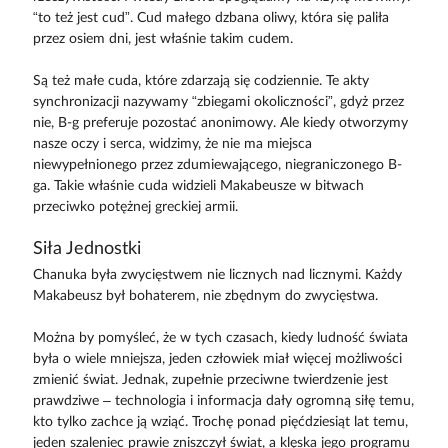
“to też jest cud”. Cud małego dzbana oliwy, która się paliła
przez osiem dni, jest właśnie takim cudem.
Są też małe cuda, które zdarzają się codziennie. Te akty
synchronizacji nazywamy “zbiegami okoliczności”, gdyż przez
nie, B-g preferuje pozostać anonimowy. Ale kiedy otworzymy
nasze oczy i serca, widzimy, że nie ma miejsca
niewypełnionego przez zdumiewającego, niegraniczonego B-
ga. Takie właśnie cuda widzieli Makabeusze w bitwach
przeciwko potężnej greckiej armii.
Siła Jednostki
Chanuka była zwycięstwem nie licznych nad licznymi. Każdy
Makabeusz był bohaterem, nie zbędnym do zwycięstwa.
Można by pomyśleć, że w tych czasach, kiedy ludność świata
była o wiele mniejsza, jeden człowiek miał więcej możliwości
zmienić świat. Jednak, zupełnie przeciwne twierdzenie jest
prawdziwe – technologia i informacja dały ogromną siłę temu,
kto tylko zachce ją wziąć. Trochę ponad pięćdziesiąt lat temu,
jeden szaleniec prawie zniszczył świat, a klęska jego programu