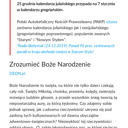
25 grudnia kalendarza julańskiego przypada na 7 stycznia
w kalendarzu gregriańskim.
Polski Autokefaliczny Kościół Prawosławny (PAKP)
używa
zarówno kalendarza juliańskiego jak i neojuliańskiego
(gregoriańskiego poprawionego), popularnie zwanych
"Starym" i "Nowym Stylem".
"Radio Białystok (24.12.2019): Ponad 90 proc. cerkiewnych
parafii w kraju obchodzi święta w Starym Stylu"
Zrozumieć Boże Narodzenie
DEON.pl
Boże Narodzenie to święta, na które nie tylko dzieci czekają
cały rok. Święty Mikołaj, choinka, prezenty, kolędy, zwierzęta
mówiące ludzkim głosem, a przede wszystkim śnieg tworzą tę
niepowtarzalną aurę, za którą tęsknimy. Czy zdajemy sobie
jednak sprawę, jak cudowna rzeczywistość ukrywa się pod
zasłoną tych kultywowanych od dawna obyczajów
adwentowo-świątecznych? Niezwykłość tej rzeczywistości
oddają słowa: „O, zaiste błogosławiona noc, w której się łączy