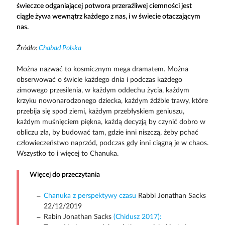
świeczce odganiającej potwora przeraźliwej ciemności jest
ciągle żywa wewnątrz każdego z nas, i w świecie otaczającym
nas.
Żródło:
Chabad Polska
Można nazwać to kosmicznym mega dramatem. Można
obserwować o świcie każdego dnia i podczas każdego
zimowego przesilenia, w każdym oddechu życia, każdym
krzyku nowonarodzonego dziecka, każdym źdźble trawy, które
przebija się spod ziemi, każdym przebłyskiem geniuszu,
każdym muśnięciem piękna, każdą decyzją by czynić dobro w
obliczu zła, by budować tam, gdzie inni niszczą, żeby pchać
człowieczeństwo naprzód, podczas gdy inni ciągną je w chaos.
Wszystko to i więcej to Chanuka.
Więcej do przeczytania
Chanuka z perspektywy czasu
Rabbi Jonathan Sacks
22/12/2019
Rabin Jonathan Sacks
(Chidusz 2017):