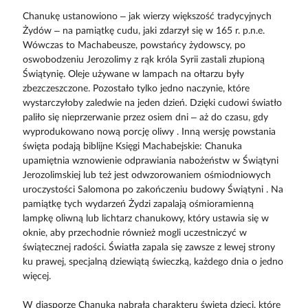
Chanukę ustanowiono – jak wierzy większość tradycyjnych
Żydów – na pamiątkę cudu, jaki zdarzył się w 165 r. p.n.e.
Wówczas to Machabeusze, powstańcy żydowscy, po
oswobodzeniu Jerozolimy z rąk króla Syrii zastali złupioną
Świątynię. Oleje używane w lampach na ołtarzu były
zbezczeszczone. Pozostało tylko jedno naczynie, które
wystarczyłoby zaledwie na jeden dzień. Dzięki cudowi światło
paliło się nieprzerwanie przez osiem dni – aż do czasu, gdy
wyprodukowano nową porcję oliwy . Inną wersję powstania
święta podają biblijne Księgi Machabejskie: Chanuka
upamiętnia wznowienie odprawiania nabożeństw w Świątyni
Jerozolimskiej lub też jest odwzorowaniem ośmiodniowych
uroczystości Salomona po zakończeniu budowy Świątyni . Na
pamiątkę tych wydarzeń Żydzi zapalają ośmioramienną
lampkę oliwną lub lichtarz chanukowy, który ustawia się w
oknie, aby przechodnie również mogli uczestniczyć w
świątecznej radości. Światła zapala się zawsze z lewej strony
ku prawej, specjalną dziewiątą świeczką, każdego dnia o jedno
więcej.
W diasporze Chanuka nabrała charakteru święta dzieci, które