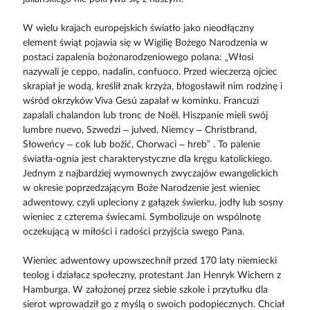
W wielu krajach europejskich światło jako nieodłączny
element świąt pojawia się w Wigilię Bożego Narodzenia w
postaci zapalenia bożonarodzeniowego polana: „Włosi
nazywali je ceppo, nadalin, confuoco. Przed wieczerzą ojciec
skrapiał je wodą, kreślił znak krzyża, błogosławił nim rodzinę i
wśród okrzyków Viva Gesú zapalał w kominku. Francuzi
zapalali chalandon lub tronc de Noël. Hiszpanie mieli swój
lumbre nuevo, Szwedzi – julved, Niemcy – Christbrand,
Słoweńcy – cok lub božić, Chorwaci – hreb” . To palenie
światła-ognia jest charakterystyczne dla kręgu katolickiego.
Jednym z najbardziej wymownych zwyczajów ewangelickich
w okresie poprzedzającym Boże Narodzenie jest wieniec
adwentowy, czyli upleciony z gałązek świerku, jodły lub sosny
wieniec z czterema świecami. Symbolizuje on wspólnotę
oczekującą w miłości i radości przyjścia swego Pana.
Wieniec adwentowy upowszechnił przed 170 laty niemiecki
teolog i działacz społeczny, protestant Jan Henryk Wichern z
Hamburga. W założonej przez siebie szkole i przytułku dla
sierot wprowadził go z myślą o swoich podopiecznych. Chciał