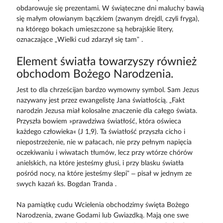
obdarowuje się prezentami. W świąteczne dni maluchy bawią
się małym ołowianym bączkiem (zwanym drejdl, czyli fryga),
na którego bokach umieszczone są hebrajskie litery,
oznaczające „Wielki cud zdarzył się tam” .
Element światła towarzyszy również
obchodom Bożego Narodzenia.
Jest to dla chrześcijan bardzo wymowny symbol. Sam Jezus
nazywany jest przez ewangelistę Jana światłością. „Fakt
narodzin Jezusa miał kolosalne znaczenie dla całego świata.
Przyszła bowiem »prawdziwa światłość, która oświeca
każdego człowieka« (J 1,9). Ta światłość przyszła cicho i
niepostrzeżenie, nie w pałacach, nie przy pełnym napięcia
oczekiwaniu i wiwatach tłumów, lecz przy wtórze chórów
anielskich, na które jesteśmy głusi, i przy blasku światła
pośród nocy, na które jesteśmy ślepi” – pisał w jednym ze
swych kazań ks. Bogdan Tranda .
Na pamiątkę cudu Wcielenia obchodzimy święta Bożego
Narodzenia, zwane Godami lub Gwiazdką. Mają one swe