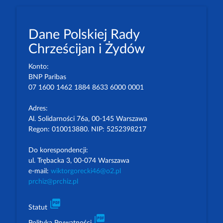
Dane Polskiej Rady
Chrześcijan i Żydów
Konto:
BNP Paribas
07 1600 1462 1884 8633 6000 0001
Adres:
Al. Solidarności 76a, 00-145 Warszawa
Regon: 010013880. NIP: 5252398217
Do korespondencji:
ul. Trębacka 3, 00-074 Warszawa
e-mail:
wiktorgorecki46@o2.pl
prchiz@prchiz.pl
picture_as_pdf
Statut
picture_as_pdf
Polityka Prywatności