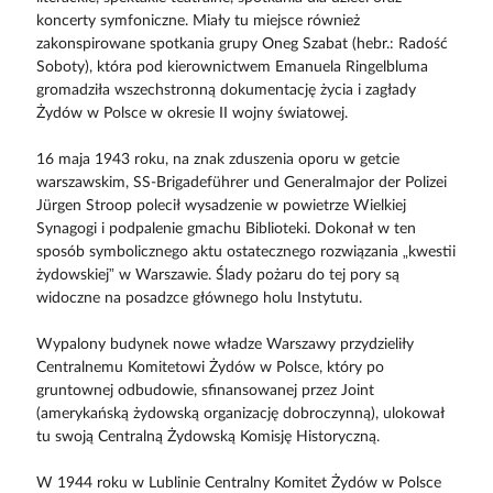
koncerty symfoniczne. Miały tu miejsce również
zakonspirowane spotkania grupy Oneg Szabat (hebr.: Radość
Soboty), która pod kierownictwem Emanuela Ringelbluma
gromadziła wszechstronną dokumentację życia i zagłady
Żydów w Polsce w okresie II wojny światowej.
16 maja 1943 roku, na znak zduszenia oporu w getcie
warszawskim, SS-Brigadeführer und Generalmajor der Polizei
Jürgen Stroop polecił wysadzenie w powietrze Wielkiej
Synagogi i podpalenie gmachu Biblioteki. Dokonał w ten
sposób symbolicznego aktu ostatecznego rozwiązania „kwestii
żydowskiej” w Warszawie. Ślady pożaru do tej pory są
widoczne na posadzce głównego holu Instytutu.
Wypalony budynek nowe władze Warszawy przydzieliły
Centralnemu Komitetowi Żydów w Polsce, który po
gruntownej odbudowie, sfinansowanej przez Joint
(amerykańską żydowską organizację dobroczynną), ulokował
tu swoją Centralną Żydowską Komisję Historyczną.
W 1944 roku w Lublinie Centralny Komitet Żydów w Polsce