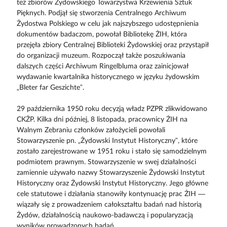
też zbiorów Żydowskiego Towarzystwa Krzewienia Sztuk
Pięknych. Podjął się stworzenia Centralnego Archiwum
Żydostwa Polskiego w celu jak najszybszego udostępnienia
dokumentów badaczom, powołał Bibliotekę ŻIH, która
przejęła zbiory Centralnej Biblioteki Żydowskiej oraz przystąpił
do organizacji muzeum. Rozpoczął także poszukiwania
dalszych części Archiwum Ringelbluma oraz zainicjował
wydawanie kwartalnika historycznego w języku żydowskim
„Bleter far Geszichte”.
29 października 1950 roku decyzją władz PZPR zlikwidowano
CKŻP. Kilka dni później, 8 listopada, pracownicy ŻIH na
Walnym Zebraniu członków założycieli powołali
Stowarzyszenie pn. „Żydowski Instytut Historyczny”, które
zostało zarejestrowane w 1951 roku i stało się samodzielnym
podmiotem prawnym. Stowarzyszenie w swej działalności
zamiennie używało nazwy Stowarzyszenie Żydowski Instytut
Historyczny oraz Żydowski Instytut Historyczny. Jego główne
cele statutowe i działania stanowiły kontynuację prac ŻIH —
wiązały się z prowadzeniem całokształtu badań nad historią
Żydów, działalnością naukowo-badawczą i popularyzacją
wyników prowadzonych badań.