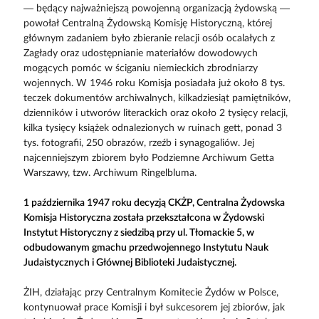
— będący najważniejszą powojenną organizacją żydowską —
powołał Centralną Żydowską Komisję Historyczną, której
głównym zadaniem było zbieranie relacji osób ocalałych z
Zagłady oraz udostępnianie materiałów dowodowych
mogących pomóc w ściganiu niemieckich zbrodniarzy
wojennych. W 1946 roku Komisja posiadała już około 8 tys.
teczek dokumentów archiwalnych, kilkadziesiąt pamiętników,
dzienników i utworów literackich oraz około 2 tysięcy relacji,
kilka tysięcy książek odnalezionych w ruinach gett, ponad 3
tys. fotografii, 250 obrazów, rzeźb i synagogaliów. Jej
najcenniejszym zbiorem było Podziemne Archiwum Getta
Warszawy, tzw. Archiwum Ringelbluma.
1 października 1947 roku decyzją CKŻP, Centralna Żydowska
Komisja Historyczna została przekształcona w Żydowski
Instytut Historyczny z siedzibą przy ul. Tłomackie 5, w
odbudowanym gmachu przedwojennego Instytutu Nauk
Judaistycznych i Głównej Biblioteki Judaistycznej.
ŻIH, działając przy Centralnym Komitecie Żydów w Polsce,
kontynuował prace Komisji i był sukcesorem jej zbiorów, jak