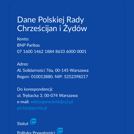
Dane Polskiej Rady
Chrześcijan i Żydów
Konto:
BNP Paribas
07 1600 1462 1884 8633 6000 0001
Adres:
Al. Solidarności 76a, 00-145 Warszawa
Regon: 010013880. NIP: 5252398217
Do korespondencji:
ul. Trębacka 3, 00-074 Warszawa
e-mail:
wiktorgorecki46@o2.pl
prchiz@prchiz.pl
picture_as_pdf
Statut
picture_as_pdf
Polityka Prywatności