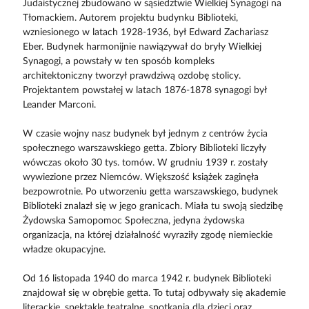
Judaistycznej zbudowano w sąsiedztwie Wielkiej Synagogi na
Tłomackiem. Autorem projektu budynku Biblioteki,
wzniesionego w latach 1928-1936, był Edward Zachariasz
Eber. Budynek harmonijnie nawiązywał do bryły Wielkiej
Synagogi, a powstały w ten sposób kompleks
architektoniczny tworzył prawdziwą ozdobę stolicy.
Projektantem powstałej w latach 1876-1878 synagogi był
Leander Marconi.
W czasie wojny nasz budynek był jednym z centrów życia
społecznego warszawskiego getta. Zbiory Biblioteki liczyły
wówczas około 30 tys. tomów. W grudniu 1939 r. zostały
wywiezione przez Niemców. Większość książek zaginęła
bezpowrotnie. Po utworzeniu getta warszawskiego, budynek
Biblioteki znalazł się w jego granicach. Miała tu swoją siedzibę
Żydowska Samopomoc Społeczna, jedyna żydowska
organizacja, na której działalność wyraziły zgodę niemieckie
władze okupacyjne.
Od 16 listopada 1940 do marca 1942 r. budynek Biblioteki
znajdował się w obrębie getta. To tutaj odbywały się akademie
literackie, spektakle teatralne, spotkania dla dzieci oraz