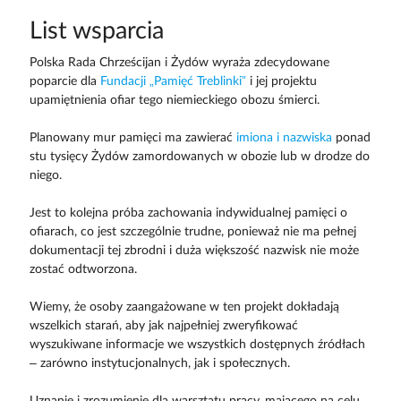
List wsparcia
Polska Rada Chrześcijan i Żydów wyraża zdecydowane
poparcie dla
Fundacji „Pamięć Treblinki”
i jej projektu
upamiętnienia ofiar tego niemieckiego obozu śmierci.
Planowany mur pamięci ma zawierać
imiona i nazwiska
ponad
stu tysięcy Żydów zamordowanych w obozie lub w drodze do
niego.
Jest to kolejna próba zachowania indywidualnej pamięci o
ofiarach, co jest szczególnie trudne, ponieważ nie ma pełnej
dokumentacji tej zbrodni i duża większość nazwisk nie może
zostać odtworzona.
Wiemy, że osoby zaangażowane w ten projekt dokładają
wszelkich starań, aby jak najpełniej zweryfikować
wyszukiwane informacje we wszystkich dostępnych źródłach
– zarówno instytucjonalnych, jak i społecznych.
Uznanie i zrozumienie dla warsztatu pracy, mającego na celu