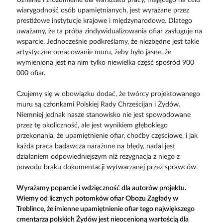
wiarygodność osób upamiętnianych, jest wyrażane przez
prestiżowe instytucje krajowe i międzynarodowe. Dlatego
uważamy, że ta próba zindywidualizowania ofiar zasługuje na
wsparcie. Jednocześnie podkreślamy, że niezbędne jest takie
artystyczne opracowanie muru, żeby było jasne, że
wymieniona jest na nim tylko niewielka część spośród 900
000 ofiar.
Czujemy się w obowiązku dodać, że twórcy projektowanego
muru są członkami Polskiej Rady Chrześcijan i Żydów.
Niemniej jednak nasze stanowisko nie jest spowodowane
przez tę okoliczność, ale jest wynikiem głębokiego
przekonania, że upamiętnienie ofiar, choćby częściowe, i jak
każda praca badawcza narażone na błędy, nadal jest
działaniem odpowiedniejszym niż rezygnacja z niego z
powodu braku dokumentacji wytwarzanej przez sprawców.
Wyrażamy poparcie i wdzięczność dla autorów projektu.
Wiemy od licznych potomków ofiar Obozu Zagłady w
Treblince, że imienne upamiętnienie ofiar tego największego
cmentarza polskich Żydów jest nieocenioną wartością dla