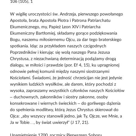
106 (105), 1
W wigilię uroczystości św. Andrzeja, pierwszego powołanego
Apostoła, brata Apostoła Piotra i Patrona Patriarchatu
Ekumenicznego, my, Papież Leon XIV i Patriarcha
Ekumeniczny Bartłomiej, składamy gorące podziękowania
Bogu, naszemu miłosiernemu Ojcu, za dar tego braterskiego
spotkania. Idąc za przykładem naszych czcigodnych
Poprzedników i kierując się wolą naszego Pana Jezusa
Chrystusa, z niezachwianą determinacją podążamy drogą
dialogu, w miłości i prawdzie (por. Ef 4, 15), ku upragnionej
odnowie pełnej komunii między naszymi siostrzanymi
Kościołami. Świadomi, że jedność chrześcijan nie jest jedynie
wynikiem ludzkich wysiłków, ale darem, który pochodzi z
wysoka, zapraszamy wszystkich członków naszych Kościołów
– duchownych, zakonników i siostry zakonne, osoby
konsekrowane i wiernych świeckich – do gorliwego dążenia
do spełnienia modlitwy, którą Jezus Chrystus skierował do
Ojca: „aby wszyscy stanowili jedno, jak Ty, Ojcze, we Mnie, a
Ja w Tobie…, by świat uwierzył” (J 17, 21).
Upamiętnienie 1700. rocznicy Pierwszego Soboru