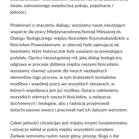
światu odnowionego świadectwa pokoju, pojednania i
jedności.
Przekonani o znaczeniu dialogu, wyrażamy nasze nieustające
wsparcie dla pracy Międzynarodowej Komisji Mieszanej ds.
Dialogu Teologicznego między Kościołem Rzymskokatolickim a
Kościołem Prawosławnym, w obecnej fazie zajmującej się
kwestiami, które historycznie były uważane za powodujące
podziały. Oprócz niezastąpionej roli, jaką dialog teologiczny
odgrywa w procesie zbliżenia między naszymi Kościołami,
wyrażamy również uznanie dla innych niezbędnych
elementów tego procesu, w tym braterskich kontaktów,
modlitwy i wspólnej pracy we wszystkich obszarach, w
których współpraca jest już możliwa. Gorąco nakłaniamy
wszystkich wiernych naszych Kościołów, a zwłaszcza
duchownych i teologów, aby z radością przyjmowali
dotychczasowe owoce i pracowali nad ich dalszym wzrostem.
Celem jedności chrześcijan jest między innymi fundamentalny
i ożywczy wkład w pokój między wszystkimi narodami.
Żarliwie wznosimy razem nasze głosy, prosząc Boga o dar