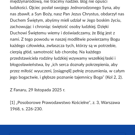
międzynarodową, nie tracimy nadziei. Bóg nie opuści
ludzkości. Ojciec posłał swojego Jednorodzonego Syna, aby
nas zbawił, a Syn Boży, nasz Pan Jezus Chrystus, obdarzył nas
Duchem Świętym, abyśmy mieli udział w Jego boskim życiu,
zachowując i chroniąc świętość osoby ludzkiej. Dzięki
Duchowi Świętemu wiemy i doświadczamy, że Bóg jest z
nami. Z tego powodu w naszej modlitwie powierzamy Bogu
każdego człowieka, zwłaszcza tych, którzy są w potrzebie,
cierpią głód, samotność lub chorobę. Na każdego
przedstawiciela rodziny ludzkiej wzywamy wszelkiej łaski i
błogosławieństwa, by „ich serca doznały pokrzepienia, aby
przez miłość wyuczeni, [osiągnęli] pełnię zrozumienia, w całym
jego bogactwie, i głębsze poznanie tajemnicy Boga” (Kol 2, 2).
Z Fanaru, 29 listopada 2025 r.
[1] „Posoborowe Prawodawstwo Kościelne”, z. 3, Warszawa
1968, s. 226-230.