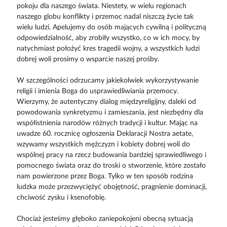
pokoju dla naszego świata. Niestety, w wielu regionach
naszego globu konflikty i przemoc nadal niszczą życie tak
wielu ludzi. Apelujemy do osób mających cywilną i polityczną
odpowiedzialność, aby zrobiły wszystko, co w ich mocy, by
natychmiast położyć kres tragedii wojny, a wszystkich ludzi
dobrej woli prosimy o wsparcie naszej prośby.
W szczególności odrzucamy jakiekolwiek wykorzystywanie
religii i imienia Boga do usprawiedliwiania przemocy.
Wierzymy, że autentyczny dialog międzyreligijny, daleki od
powodowania synkretyzmu i zamieszania, jest niezbędny dla
współistnienia narodów różnych tradycji i kultur. Mając na
uwadze 60. rocznicę ogłoszenia Deklaracji Nostra aetate,
wzywamy wszystkich mężczyzn i kobiety dobrej woli do
wspólnej pracy na rzecz budowania bardziej sprawiedliwego i
pomocnego świata oraz do troski o stworzenie, które zostało
nam powierzone przez Boga. Tylko w ten sposób rodzina
ludzka może przezwyciężyć obojętność, pragnienie dominacji,
chciwość zysku i ksenofobię.
Chociaż jesteśmy głęboko zaniepokojeni obecną sytuacją