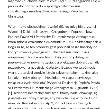
mądrość i duchowe zrozumienie” (Kol 1, 9) zaangażowali się w
proces dochodzenia do wspólnego celebrowania
chwalebnego zmartwychwstania naszego Pana Jezusa
Chrystusa.
W tym roku obchodzimy również 60. rocznicę historycznej
Wspólnej Deklaracji naszych Czcigodnych Poprzedników,
Papieża Pawła VI i Patriarchy Ekumenicznego Atenagorasa,
która zniosła wzajemne ekskomuniki z 1054 r. Składamy dzięki
Bogu za to, że ten proroczy gest pobudził nasze Kościoły do
kontynuowania „dialogu w duchu zaufania, szacunku i
wzajemnej miłości – niechże z Bożą pomocą dialog ten
poprowadzi ku nowemu życiu, dla większego dobra dusz i dla
przygotowania nadejścia Królestwa Bożego we wspólnocie
wiary, braterskiej zgodzie i życiu sakramentalnym takim, jakie
istniały między obu tymi Kościołami w ciągu pierwszego
tysiąclecia życia Kościoła” (Wspólna Deklaracja Papieża Pawła
VI i Patriarchy Ekumenicznego Atenagorasa, 7 grudnia 1965)
[1]. Jednocześnie zachęcamy tych, którzy nadal obawiają się
jakiejkolwiek formy dialogu, aby wsłuchali się w to, co Duch
mówi do Kościołów (por. Ap 2, 29), a który w obecnych
okolicznościach historycznych nakłania nas do przedstawienia