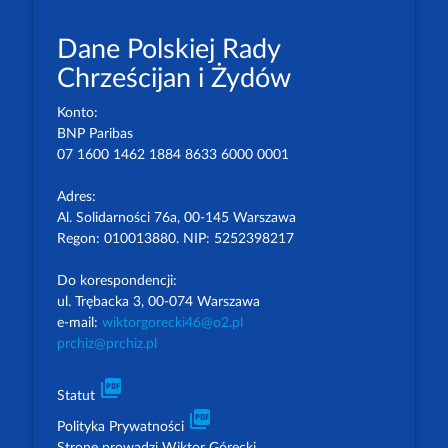
Dane Polskiej Rady
Chrześcijan i Żydów
Konto:
BNP Paribas
07 1600 1462 1884 8633 6000 0001
Adres:
Al. Solidarności 76a, 00-145 Warszawa
Regon: 010013880. NIP: 5252398217
Do korespondencji:
ul. Trębacka 3, 00-074 Warszawa
e-mail:
wiktorgorecki46@o2.pl
prchiz@prchiz.pl
picture_as_pdf
Statut
picture_as_pdf
Polityka Prywatności