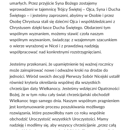
umarłych. Przez przyjście Syna Bożego zostajemy
wprowadzeni w tajemnicę Trójcy Świętej – Ojca, Syna i Ducha
Świętego – i jesteśmy zaproszeni, abyśmy w Osobie i przez
Osobę Chrystusa stali się dziećmi Ojca i współdziedzicami z
Chrystusem dzięki łasce Ducha Świętego. Obdarzeni tym
wspólnym wyznaniem, możemy stawić czoła naszym
wspólnym wyzwaniom, świadcząc z wzajemnym szacunkiem
o wierze wyrażonej w Nicei i z prawdziwą nadzieją
współpracować nad konkretnymi rozstrzygnięciami.
Jesteśmy przekonani, że upamiętnienie tej ważnej rocznicy
może zainspirować nowe i odważne kroki na drodze do
jedności. Wśród swoich decyzji Pierwszy Sobór Nicejski ustalił
również kryteria określania wspólnej dla wszystkich
chrześcijan daty Wielkanocy. Jesteśmy wdzięczni Opatrzności
Bożej, że w tym roku cały świat chrześcijański obchodził
Wielkanoc tego samego dnia. Naszym wspólnym pragnieniem
jest kontynuowanie procesu poszukiwania możliwego
rozwiązania, które pozwoliłoby nam co roku wspólnie
obchodzić Uroczystość wszystkich Uroczystości. Mamy
nadzieję i modlimy się, aby wszyscy chrześcijanie „przez całą