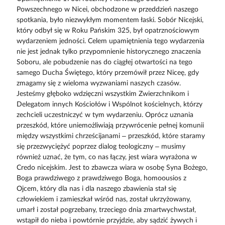
Powszechnego w Nicei, obchodzone w przeddzień naszego
spotkania, było niezwykłym momentem łaski. Sobór Nicejski,
który odbył się w Roku Pańskim 325, był opatrznościowym
wydarzeniem jedności. Celem upamiętnienia tego wydarzenia
nie jest jednak tylko przypomnienie historycznego znaczenia
Soboru, ale pobudzenie nas do ciągłej otwartości na tego
samego Ducha Świętego, który przemówił przez Niceę, gdy
zmagamy się z wieloma wyzwaniami naszych czasów.
Jesteśmy głęboko wdzięczni wszystkim Zwierzchnikom i
Delegatom innych Kościołów i Wspólnot kościelnych, którzy
zechcieli uczestniczyć w tym wydarzeniu. Oprócz uznania
przeszkód, które uniemożliwiają przywrócenie pełnej komunii
między wszystkimi chrześcijanami – przeszkód, które staramy
się przezwyciężyć poprzez dialog teologiczny – musimy
również uznać, że tym, co nas łączy, jest wiara wyrażona w
Credo nicejskim. Jest to zbawcza wiara w osobę Syna Bożego,
Boga prawdziwego z prawdziwego Boga, homoousios z
Ojcem, który dla nas i dla naszego zbawienia stał się
człowiekiem i zamieszkał wśród nas, został ukrzyżowany,
umarł i został pogrzebany, trzeciego dnia zmartwychwstał,
wstąpił do nieba i powtórnie przyjdzie, aby sądzić żywych i