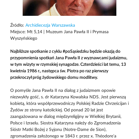
Źródło:
Archidiecezja Warszawska
Miejsce: Mt 5,14 | Muzeum Jana Pawła II i Prymasa
Wyszyńskiego
Najbliższe spotkanie z cyklu #poSąsiedzku będzie okazją do
przypomnienia spotkań Jana Pawła II z wyznawcami judaizmu,
w tym wizyty w rzymskiej synagodze. Czterdzieści lat temu, 13
kwietnia 1986 r., następca św. Piotra po raz pierwszy
przekroczył próg żydowskiego domu modlitwy.
O pomyśle Jana Pawła II na dialog z judaizmem opowie
niezwykły gość, s. dr Katarzyna Kowalska NDS. Jest pierwszą
kobietą, która współprzewodniczy Polskiej Radzie Chrześcijan i
Żydów ze strony katolickiej. Od ponad 20 lat jest
zaangażowana w dialog międzyreligijny w Wielkiej Brytanii,
Polsce i Izraelu. Siostra Katarzyna należy do Zgromadzenia
Sióstr Matki Bożej z Syjonu (Notre-Dame de Sion),
zgromadzenia założonego w 1843 r. przez x. Théodore’a