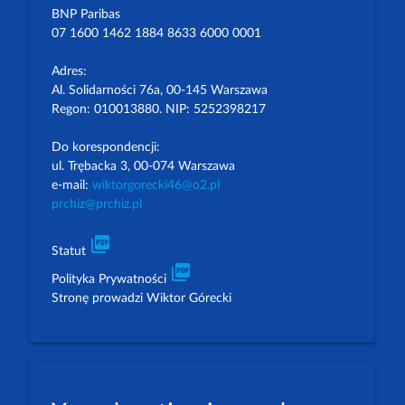
BNP Paribas
07 1600 1462 1884 8633 6000 0001
Adres:
Al. Solidarności 76a, 00-145 Warszawa
Regon: 010013880. NIP: 5252398217
Do korespondencji:
ul. Trębacka 3, 00-074 Warszawa
e-mail:
wiktorgorecki46@o2.pl
prchiz@prchiz.pl
picture_as_pdf
Statut
picture_as_pdf
Polityka Prywatności
Stronę prowadzi Wiktor Górecki