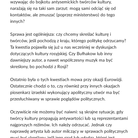
wzywając do bojkotu antysemickich twórców kultury,
narażają się na taki sam zarzut: mogą sami odciąć się od
kontaktów, ale zmuszać (poprzez ministerstwo) do tego
innych?
Sprawa jest ogólniejsza: czy chcemy skreślać kulturę i
twórców, jeśli pochodzą z kraju, którego politykę odrzucamy?
Ta kwestia pojawiła się już u nas wcześniej w dyskusjach
dotyczących kultury rosyjskiej. Czy Bułhakow lub inny
dawniejszy autor, a nawet współczesny muzyk ma być
skreślony, bo pochodzi z Rosji?
Ostatnio była o tych kwestiach mowa przy okazji Eurowizji.
Ostatecznie chodzi o to, czy również przy innych okazjach
piosenkarz izraelski wykonujący apolityczny utwór ma być
przesłuchiwany w sprawie poglądów politycznych.
Oczywiście nie możemy być naiwni: są skrajne sytuacje, gdy
twórcy kultury propagują antywartości lub są reprezentantami
najgorszych reżimów. Ich należy odrzucać. Jednak czy
naprawdę artysta lub autor milczący w sprawach politycznych