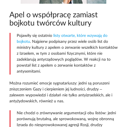
Apel o współpracę zamiast
bojkotu twórców kultury
Pojawiły się ostatnio
listy otwarte, które wzywają do
bojkotu
. Najpierw podpisany przez wiele osób list do
ministry kultury z apelem o zerwanie wszelkich kontaktów
z Izraelem, w tym z osobami fizycznymi, które nie
zadeklarują antyrządowych poglądów. W reakcji na to
powstał list z apelem o zerwanie kontaktów z
antysemitami.
Można rozumieć emocje sygnatariuszy: jedni są poruszeni
zniszczeniem Gazy i cierpieniem jej ludności, drudzy –
zalewem wypowiedzi i działań nie tylko antyizraelskich, ale i
antyżydowskich, również u nas.
Nie chodzi o zrównywanie argumentacji obu listów: jedni
porównują brutalną, ale sprowokowaną, wojnę obronną
Izraela do niesprowokowanej agresji Rosji, drudzy