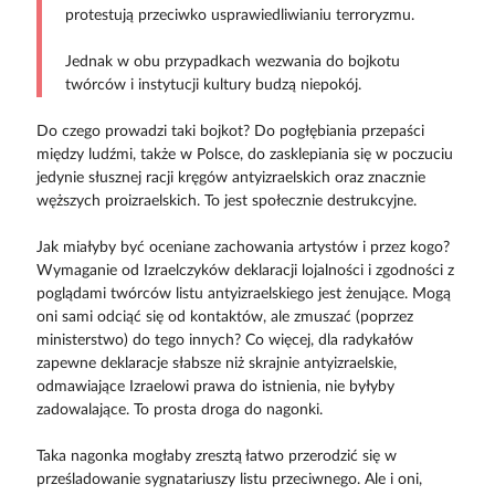
protestują przeciwko usprawiedliwianiu terroryzmu.
Jednak w obu przypadkach wezwania do bojkotu
twórców i instytucji kultury budzą niepokój.
Do czego prowadzi taki bojkot? Do pogłębiania przepaści
między ludźmi, także w Polsce, do zasklepiania się w poczuciu
jedynie słusznej racji kręgów antyizraelskich oraz znacznie
węższych proizraelskich. To jest społecznie destrukcyjne.
Jak miałyby być oceniane zachowania artystów i przez kogo?
Wymaganie od Izraelczyków deklaracji lojalności i zgodności z
poglądami twórców listu antyizraelskiego jest żenujące. Mogą
oni sami odciąć się od kontaktów, ale zmuszać (poprzez
ministerstwo) do tego innych? Co więcej, dla radykałów
zapewne deklaracje słabsze niż skrajnie antyizraelskie,
odmawiające Izraelowi prawa do istnienia, nie byłyby
zadowalające. To prosta droga do nagonki.
Taka nagonka mogłaby zresztą łatwo przerodzić się w
prześladowanie sygnatariuszy listu przeciw­nego. Ale i oni,