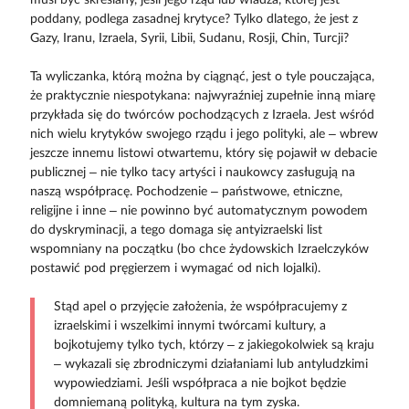
musi być skreślany, jeśli jego rząd lub władza, której jest
poddany, podlega zasadnej krytyce? Tylko dlatego, że jest z
Gazy, Iranu, Izraela, Syrii, Libii, Sudanu, Rosji, Chin, Turcji?
Ta wyliczanka, którą można by ciągnąć, jest o tyle pouczająca,
że praktycznie niespotykana: najwyraźniej zupełnie inną miarę
przykłada się do twórców pochodzących z Izraela. Jest wśród
nich wielu krytyków swojego rządu i jego polityki, ale – wbrew
jeszcze innemu listowi otwartemu, który się pojawił w debacie
publicznej – nie tylko tacy artyści i naukowcy zasługują na
naszą współpracę. Pochodzenie – państwowe, etniczne,
religijne i inne – nie powinno być automatycznym powodem
do dyskryminacji, a tego domaga się antyizraelski list
wspomniany na początku (bo chce żydowskich Izraelczyków
postawić pod pręgierzem i wymagać od nich lojalki).
Stąd apel o przyjęcie założenia, że współpracujemy z
izraelskimi i wszelkimi innymi twórcami kultury, a
bojkotujemy tylko tych, którzy – z jakiegokolwiek są kraju
– wykazali się zbrodniczymi działaniami lub antyludzkimi
wypowiedziami. Jeśli współpraca a nie bojkot będzie
domniemaną polityką, kultura na tym zyska.