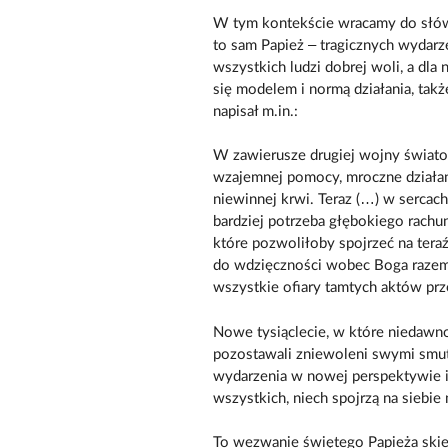
W tym kontekście wracamy do słów św
to sam Papież – tragicznych wydarz
wszystkich ludzi dobrej woli, a dla
się modelem i normą działania, takż
napisał m.in.:
W zawierusze drugiej wojny światow
wzajemnej pomocy, mroczne działani
niewinnej krwi. Teraz (…) w sercac
bardziej potrzeba głębokiego rachu
które pozwoliłoby spojrzeć na tera
do wdzięczności wobec Boga razem 
wszystkie ofiary tamtych aktów pr
Nowe tysiąclecie, w które niedawno
pozostawali zniewoleni swymi smu
wydarzenia w nowej perspektywie i 
wszystkich, niech spojrzą na sieb
To wezwanie świętego Papieża ski