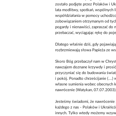
zostało podjęte przez Polaków i U
lata modlitwy, spotkań, wspólnych li
współdziałania w pomocy uchodźcom
zobowiązaniem otrzymanym od tych
pogardy i nienawiści, zapraszać do 
przebaczać, wyciągając rękę do poje
Dlatego właśnie dziś, gdy pojawiają
rozbrzmiewają słowa Papieża ze ws
Skoro Bóg przebaczył nam w Chrystu
nawzajem doznane krzywdy i prosić
przyczyniać się do budowania świat
i pokój. Ponadto chrześcijanie (…) 
własne sumienia wobec obecnych k
nawrócenie (Watykan, 07.07.2003)
Jesteśmy świadomi, że nawrócenie 
każdego z nas - Polaków i Ukraińcó
innych. Tylko wtedy możemy wzywać