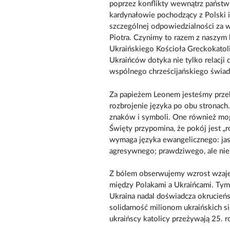
poprzez konflikty wewnątrz państw,
kardynałowie pochodzący z Polski i
szczególnej odpowiedzialności za w
Piotra. Czynimy to razem z naszy
Ukraińskiego Kościoła Greckokatol
Ukraińców dotyka nie tylko relacji
wspólnego chrześcijańskiego świa
Za papieżem Leonem jesteśmy przek
rozbrojenie języka po obu stronach.
znaków i symboli. One również mogą
Święty przypomina, że pokój jest „
wymaga języka ewangelicznego: jasn
agresywnego; prawdziwego, ale nie
Z bólem obserwujemy wzrost wzajem
między Polakami a Ukraińcami. Tym b
Ukraina nadal doświadcza okrucieńs
solidarność milionom ukraińskich si
ukraińscy katolicy przeżywają 25. r