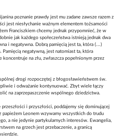
cijanina poznanie prawdy jest mu zadane zawsze razem z
ości jest niesłychanie ważnym elementem tożsamości
ieżem Franciszkiem chcemy jednak przypomnieć, że w
dobnie jak każdego społeczeństwa istnieją jednak dwa
wna i negatywna. Dobrą pamięcią jest ta, która (…)
. Pamięcią negatywną, jest natomiast ta, która
ie koncentruje na złu, zwłaszcza popełnionym przez
wspólnej drogi rozpoczętej z błogosławieństwem św.
ierpliwie i odważanie kontynuować. Zbyt wiele łączy
lić na zaprzepaszczenie wspólnego dziedzictwa.
 przeszłości i przyszłości, poddajemy się dominującej
az z papieżem Leonem wzywamy wszystkich do trudu
go, a nie jedynie partykularnych interesów. Ewangelia,
rstwem na grzech jest przebaczenie, a granicą
sierdzie.