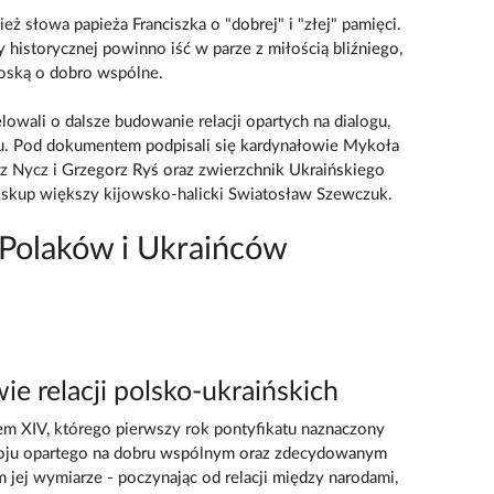
słowa papieża Franciszka o "dobrej" i "złej" pamięci.
historycznej powinno iść w parze z miłością bliźniego,
roską o dobro wspólne.
owali o dalsze budowanie relacji opartych na dialogu,
u. Pod dokumentem podpisali się kardynałowie Mykoła
z Nycz i Grzegorz Ryś oraz zwierzchnik Ukraińskiego
biskup większy kijowsko-halicki Swiatosław Szewczuk.
 Polaków i Ukraińców
e relacji polsko-ukraińskich
 XIV, którego pierwszy rok pontyfikatu naznaczony
koju opartego na dobru wspólnym oraz zdecydowanym
ej wymiarze - poczynając od relacji między narodami,