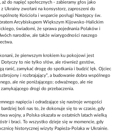
 aż do napięć społecznych - zabieramy głos jako
 z Ukrainy zwołani na konsystorz, zaproszeni do
spólnotę Kościoła i wsparcie posługi Następcy św.
m bratem Arcybiskupem Większym Kijowsko-Halickim
ickiego, świadomi, że sprawa pojednania Polaków i
 dwóch narodów, ale także wiarygodności naszego
dectwa.
onani, że pierwszym krokiem ku pokojowi jest
 Dotyczy to nie tylko słów, ale również gestów,
 ranić, zamykać drogę do spotkania i budzić lęk. Ojciec
rozbrojony i rozbrajający”, a budowanie dobra wspólnego
ego, ale nie poniżającego; odważnego, ale nie
 zamykającego drogi do przebaczenia.
nego napięcia i odradzające się nastroje wrogości
ardziej boli nas to, że dokonuje się to w czasie, gdy
twa wojny, a Polska okazała w ostatnich latach wielką
óstr i braci. To wszystko dzieje się w momencie, gdy
ocznicę historycznej wizyty Papieża-Polaka w Ukrainie.