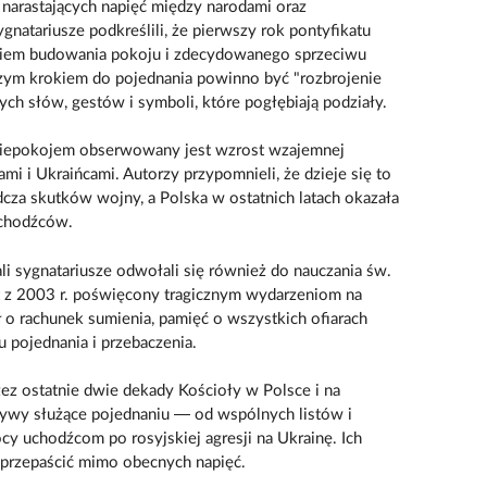
 narastających napięć między narodami oraz
natariusze podkreślili, że pierwszy rok pontyfikatu
kiem budowania pokoju i zdecydowanego sprzeciwu
zym krokiem do pojednania powinno być "rozbrojenie
nych słów, gestów i symboli, które pogłębiają podziały.
niepokojem obserwowany jest wzrost wzajemnej
mi i Ukraińcami. Autorzy przypomnieli, że dzieje się to
dcza skutków wojny, a Polska w ostatnich latach okazała
uchodźców.
li sygnatariusze odwołali się również do nauczania św.
ist z 2003 r. poświęcony tragicznym wydarzeniom na
o rachunek sumienia, pamięć o wszystkich ofiarach
 pojednania i przebaczenia.
ez ostatnie dwie dekady Kościoły w Polsce i na
tywy służące pojednaniu — od wspólnych listów i
cy uchodźcom po rosyjskiej agresji na Ukrainę. Ich
przepaścić mimo obecnych napięć.