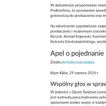
W dokumencie przypomniano również 
Podkreślono, że poznawanie prawdy 
gotowością do przebaczenia oraz t
Na zakończenie sygnatariusze zaapel
przebaczeniu i wzajemnym szacunk
Byczok, Konrad Krajewski, Kazimier
Kościoła Greckokatolickiego, arcy
Apel o pojednanie
Źródło:
Archidiecezja Łódzka
Rzym-Kijów, 29 czerwca 2026 r.
Wspólny głos w sprawi
W jedności z Ojcem Świętym Leonem
jest wytrwałą pracą budowania po
sprzeciwem wobec wojny w każdym j