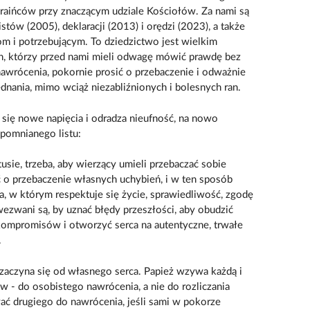
kraińców przy znaczącym udziale Kościołów. Za nami są
stów (2005), deklaracji (2013) i orędzi (2023), a także
 i potrzebującym. To dziedzictwo jest wielkim
, którzy przed nami mieli odwagę mówić prawdę bez
nawrócenia, pokornie prosić o przebaczenie i odważnie
dnania, mimo wciąż niezabliźnionych i bolesnych ran.
 się nowe napięcia i odradza nieufność, na nowo
pomnianego listu:
sie, trzeba, aby wierzący umieli przebaczać sobie
 o przebaczenie własnych uchybień, i w ten sposób
a, w którym respektuje się życie, sprawiedliwość, zgodę
wezwani są, by uznać błędy przeszłości, aby obudzić
ompromisów i otworzyć serca na autentyczne, trwałe
.
zaczyna się od własnego serca. Papież wzywa każdą i
w - do osobistego nawrócenia, a nie do rozliczania
 drugiego do nawrócenia, jeśli sami w pokorze