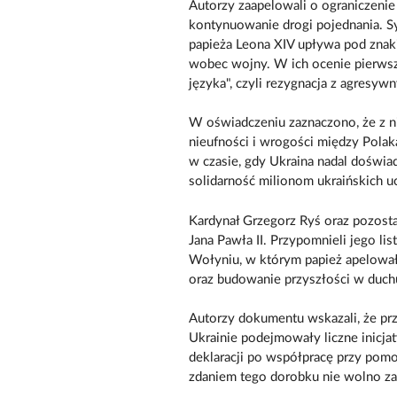
Autorzy zaapelowali o ograniczenie
kontynuowanie drogi pojednania. Syg
papieża Leona XIV upływa pod zna
wobec wojny. W ich ocenie pierws
języka", czyli rezygnacja z agresyw
W oświadczeniu zaznaczono, że z 
nieufności i wrogości między Polaka
w czasie, gdy Ukraina nadal doświa
solidarność milionom ukraińskich 
Kardynał Grzegorz Ryś oraz pozosta
Jana Pawła II. Przypomnieli jego l
Wołyniu, w którym papież apelował 
oraz budowanie przyszłości w duchu
Autorzy dokumentu wskazali, że prz
Ukrainie podejmowały liczne inicja
deklaracji po współpracę przy pomo
zdaniem tego dorobku nie wolno za