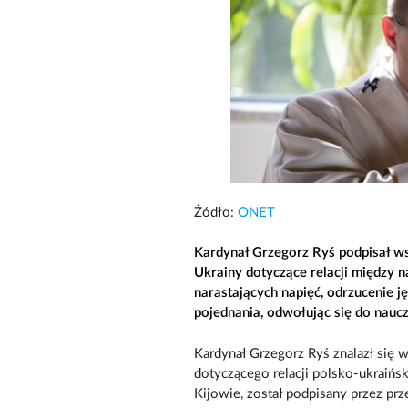
Żódło:
ONET
Kardynał Grzegorz Ryś podpisał wsp
Ukrainy dotyczące relacji między n
narastających napięć, odrzucenie 
pojednania, odwołując się do naucz
Kardynał Grzegorz Ryś znalazł się 
dotyczącego relacji polsko-ukraiń
Kijowie, został podpisany przez prze