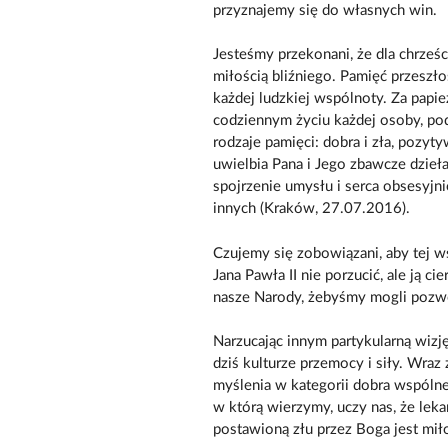
przyznajemy się do własnych win.
Jesteśmy przekonani, że dla chrześ
miłością bliźniego. Pamięć przeszł
każdej ludzkiej wspólnoty. Za pap
codziennym życiu każdej osoby, po
rodzaje pamięci: dobra i zła, pozyty
uwielbia Pana i Jego zbawcze dzieła
spojrzenie umysłu i serca obsesyjn
innych (Kraków, 27.07.2016).
Czujemy się zobowiązani, aby tej 
Jana Pawła II nie porzucić, ale ją c
nasze Narody, żebyśmy mogli pozwo
Narzucając innym partykularną wizję
dziś kulturze przemocy i siły. Wr
myślenia w kategorii dobra wspólne
w którą wierzymy, uczy nas, że leka
postawioną złu przez Boga jest miło