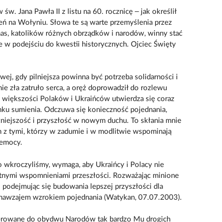
. Jana Pawła II z listu na 60. rocznicę – jak określił
eń na Wołyniu. Słowa te są warte przemyślenia przez
 nas, katolików różnych obrządków i narodów, winny stać
e w podejściu do kwestii historycznych. Ojciec Święty
ej, gdy pilniejsza powinna być potrzeba solidarności i
e zła zatruło serca, a oręż doprowadził do rozlewu
h większości Polaków i Ukraińców utwierdza się coraz
nku sumienia. Odczuwa się konieczność pojednania,
źniejszość i przyszłość w nowym duchu. To skłania mnie
z tymi, którzy w zadumie i w modlitwie wspominają
zemocy.
 wkroczyliśmy, wymaga, aby Ukraińcy i Polacy nie
tnymi wspomnieniami przeszłości. Rozważając minione
podejmując się budowania lepszej przyszłości dla
ie nawzajem wzrokiem pojednania (Watykan, 07.07.2003).
erowane do obydwu Narodów tak bardzo Mu drogich