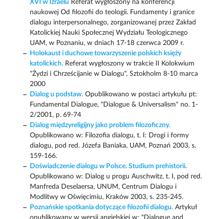
XVI w Izraelu
Referat wygłoszony na konferencji
naukowej Od filozofii do teologii. Fundamenty i granice
dialogu interpersonalnego, zorganizowanej przez Zakład
Katolickiej Nauki Społecznej Wydziału Teologicznego
UAM, w Poznaniu, w dniach 17-18 czerwca 2009 r.
Holokaust i duchowe towarzyszenie polskich księży
katolickich.
Referat wygłoszony w trakcie II Kolokwium
"Żydzi i Chrześcijanie w Dialogu", Sztokholm 8-10 marca
2000
Dialog u podstaw.
Opublikowano w postaci artykułu pt:
Fundamental Dialogue, "Dialogue & Universalism" no. 1-
2/2001, p. 69-74
Dialog międzyreligijny jako problem filozoficzny.
Opublikowano w: Filozofia dialogu, t. I: Drogi i formy
dialogu, pod red. Józefa Baniaka, UAM, Poznań 2003, s.
159-166.
Doświadczenie dialogu w Polsce. Studium prehistorii
.
Opublikowano w: Dialog u progu Auschwitz, t. I, pod red.
Manfreda Deselaersa, UNUM, Centrum Dialogu i
Modlitwy w Oświęcimiu, Kraków 2003, s. 235-245.
Poznańskie spotkania dotyczące filozofii dialogu.
Artykuł
opublikowany w wersji angielskiej w: "Dialogue and