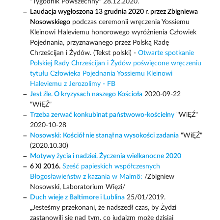
"Tygodnik Powszechny" 28.12.2020.
Laudacja wygłoszona 13 grudnia 2020 r. przez Zbigniewa
Nosowskiego
podczas ceremonii wręczenia Yossiemu
Kleinowi Haleviemu honorowego wyróżnienia Człowiek
Pojednania, przyznawanego przez Polską Radę
Chrześcijan i Żydów. (Tekst polski) -
Otwarte spotkanie
Polskiej Rady Chrześcijan i Żydów poświęcone wręczeniu
tytułu Człowieka Pojednania Yossiemu Kleinowi
Haleviemu z Jerozolimy - FB
Jest źle. O kryzysach naszego Kościoła
2020-09-22
"WiĘŹ"
Trzeba zerwać konkubinat państwowo-kościelny
"WiĘŹ"
2020-10-28
Nosowski: Kościół nie stanął na wysokości zadania
"WiĘŹ"
(2020.10.30)
Motywy życia i nadziei. Życzenia wielkanocne 2020
6 XI 2016.
Sześć papieskich współczesnych
Błogosławieństw z kazania w Malmö:
/Zbigniew
Nosowski, Laboratorium Więzi/
Duch wieje z Baltimore i Lublina
25/01/2019.
„Jesteśmy przekonani, że nadszedł czas, by Żydzi
zastanowili się nad tym, co judaizm może dzisiaj