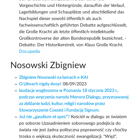
Vorgeschichte und Hintergründe, daraufhin der Verlauf,
Lagerbildungen und Schauplätze und abschließend das
Nachspiel dieser sowohl öffentlich als auch
fachwissenschaftlich geführten Debatte aufgeschlüsselt,
die Große Kracht als letzte öffentlich-intellektuelle
Großkontroverse der alten Bundesrepublik bezeichnet. -
Debatte: Der Historikerstreit, von Klaus Große Kracht.
Docupedia
Nosowski Zbigniew
Zbigniew Nosowski na łamach e-KAI
O Ulmach nigdy dosyć
08/09/2023
laudacja wygłoszona w Poznaniu 18 stycznia 2023 r.,
podczas wręczenia narody Menora Dialogu, przyznawanej
za zbliżanie ludzi, kultur, religii i narodów przez
Stowarzyszenie Coexist i Fundację Signum.
Już nie „gaudium et spes”?
Kościół w dialogu ze światem
po soborze Uzasadnieniem soborowego podejścia do
świata nie jest żadna polityczna poprawność czy choćby
troska o większą skuteczność ewangelizacji. "Więź",