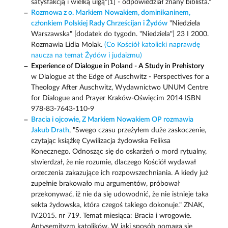
satysfakcją i wielką ulgą"[1] - odpowiedział znany biblista."
Rozmowa z o. Markiem Nowakiem, dominikaninem,
członkiem Polskiej Rady Chrześcijan i Żydów
"Niedziela
Warszawska" [dodatek do tygodn. "Niedziela"] 23 I 2000.
Rozmawia Lidia Molak.
(Co Kościół katolicki naprawdę
naucza na temat Żydów i judaizmu)
Experience of Dialogue in Poland - A Study in Prehistory
w Dialogue at the Edge of Auschwitz - Perspectives for a
Theology After Auschwitz, Wydawnictwo UNUM Centre
for Dialogue and Prayer Kraków-Oświęcim 2014 ISBN
978-83-7643-110-9
Bracia i ojcowie, Z Markiem Nowakiem OP rozmawia
Jakub Drath
, "Swego czasu przeżyłem duże zaskoczenie,
czytając książkę Cywilizacja żydowska Feliksa
Konecznego. Odnosząc się do oskarżeń o mord rytualny,
stwierdzał, że nie rozumie, dlaczego Kościół wydawał
orzeczenia zakazujące ich rozpowszechniania. A kiedy już
zupełnie brakowało mu argumentów, próbował
przekonywać, iż nie da się udowodnić, że nie istnieje taka
sekta żydowska, która czegoś takiego dokonuje." ZNAK,
IV.2015. nr 719. Temat miesiąca: Bracia i wrogowie.
Antysemityzm katolików. W jaki sposób pomaga się