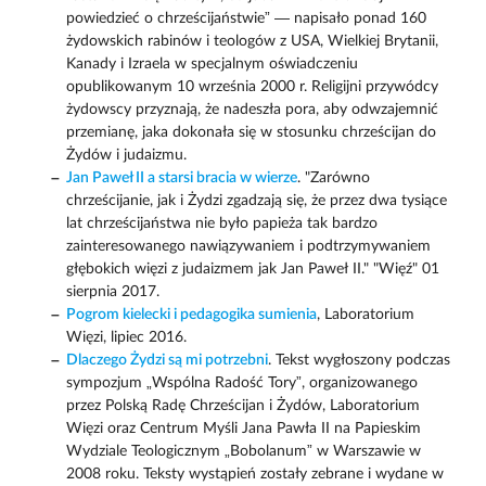
powiedzieć o chrześcijaństwie” — napisało ponad 160
żydowskich rabinów i teologów z USA, Wielkiej Brytanii,
Kanady i Izraela w specjalnym oświadczeniu
opublikowanym 10 września 2000 r. Religijni przywódcy
żydowscy przyznają, że nadeszła pora, aby odwzajemnić
przemianę, jaka dokonała się w stosunku chrześcijan do
Żydów i judaizmu.
Jan Paweł II a starsi bracia w wierze
. "Zarówno
chrześcijanie, jak i Żydzi zgadzają się, że przez dwa tysiące
lat chrześcijaństwa nie było papieża tak bardzo
zainteresowanego nawiązywaniem i podtrzymywaniem
głębokich więzi z judaizmem jak Jan Paweł II." "Więź" 01
sierpnia 2017.
Pogrom kielecki i pedagogika sumienia
, Laboratorium
Więzi, lipiec 2016.
Dlaczego Żydzi są mi potrzebni
. Tekst wygłoszony podczas
sympozjum „Wspólna Radość Tory”, organizowanego
przez Polską Radę Chrześcijan i Żydów, Laboratorium
Więzi oraz Centrum Myśli Jana Pawła II na Papieskim
Wydziale Teologicznym „Bobolanum” w Warszawie w
2008 roku. Teksty wystąpień zostały zebrane i wydane w