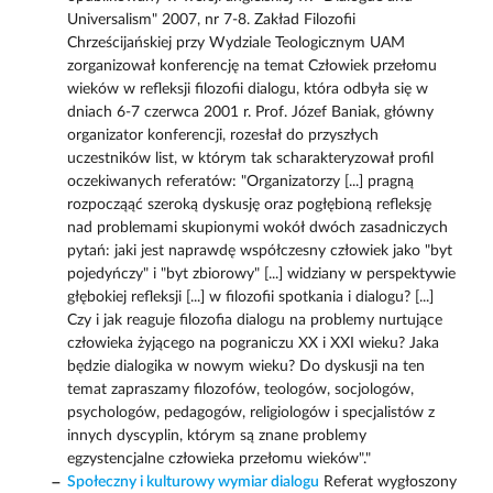
Universalism" 2007, nr 7-8. Zakład Filozofii
Chrześcijańskiej przy Wydziale Teologicznym UAM
zorganizował konferencję na temat Człowiek przełomu
wieków w refleksji filozofii dialogu, która odbyła się w
dniach 6-7 czerwca 2001 r. Prof. Józef Baniak, główny
organizator konferencji, rozesłał do przyszłych
uczestników list, w którym tak scharakteryzował profil
oczekiwanych referatów: "Organizatorzy [...] pragną
rozpocząąć szeroką dyskusję oraz pogłębioną refleksję
nad problemami skupionymi wokół dwóch zasadniczych
pytań: jaki jest naprawdę współczesny człowiek jako "byt
pojedyńczy" i "byt zbiorowy" [...] widziany w perspektywie
głębokiej refleksji [...] w filozofii spotkania i dialogu? [...]
Czy i jak reaguje filozofia dialogu na problemy nurtujące
człowieka żyjącego na pograniczu XX i XXI wieku? Jaka
będzie dialogika w nowym wieku? Do dyskusji na ten
temat zapraszamy filozofów, teologów, socjologów,
psychologów, pedagogów, religiologów i specjalistów z
innych dyscyplin, którym są znane problemy
egzystencjalne człowieka przełomu wieków"."
Społeczny i kulturowy wymiar dialogu
Referat wygłoszony