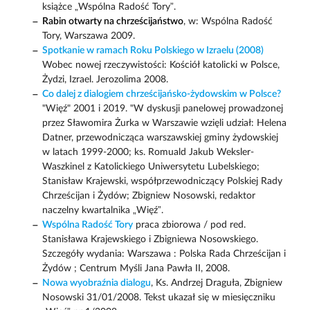
książce „Wspólna Radość Tory”.
Rabin otwarty na chrześcijaństwo
, w: Wspólna Radość
Tory, Warszawa 2009.
Spotkanie w ramach Roku Polskiego w Izraelu (2008)
Wobec nowej rzeczywistości: Kościół katolicki w Polsce,
Żydzi, Izrael. Jerozolima 2008.
Co dalej z dialogiem chrześcijańsko-żydowskim w Polsce?
"Więź" 2001 i 2019. "W dyskusji panelowej prowadzonej
przez Sławomira Żurka w Warszawie wzięli udział: Helena
Datner, przewodnicząca warszawskiej gminy żydowskiej
w latach 1999-2000; ks. Romuald Jakub Weksler-
Waszkinel z Katolickiego Uniwersytetu Lubelskiego;
Stanisław Krajewski, współprzewodniczący Polskiej Rady
Chrześcijan i Żydów; Zbigniew Nosowski, redaktor
naczelny kwartalnika „Więź”.
Wspólna Radość Tory
praca zbiorowa / pod red.
Stanisława Krajewskiego i Zbigniewa Nosowskiego.
Szczegóły wydania: Warszawa : Polska Rada Chrześcijan i
Żydów ; Centrum Myśli Jana Pawła II, 2008.
Nowa wyobraźnia dialogu
, Ks. Andrzej Draguła, Zbigniew
Nosowski 31/01/2008. Tekst ukazał się w miesięczniku