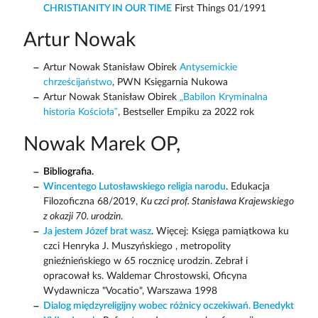
CHRISTIANITY IN OUR TIME
First Things 01/1991
Artur Nowak
Artur Nowak Stanisław Obirek
Antysemickie
chrześcijaństwo
, PWN Księgarnia Nukowa
Artur Nowak Stanisław Obirek
„Babilon Kryminalna
historia Kościoła”
, Bestseller Empiku za 2022 rok
Nowak Marek OP,
Bibliografia.
Wincentego Lutosławskiego religia narodu
. Edukacja
Filozoficzna 68/2019,
Ku czci prof. Stanisława Krajewskiego
z okazji 70. urodzin
.
Ja jestem Józef brat wasz
. Więcej: Księga pamiątkowa ku
czci Henryka J. Muszyńskiego , metropolity
gnieźnieńskiego w 65 rocznicę urodzin. Zebrał i
opracował ks. Waldemar Chrostowski, Oficyna
Wydawnicza "Vocatio", Warszawa 1998
Dialog międzyreligijny wobec różnicy oczekiwań. Benedykt