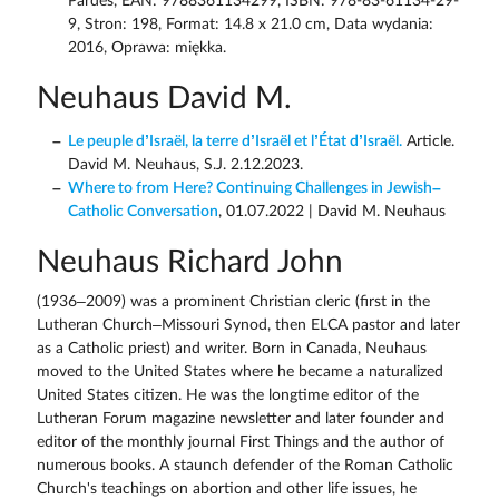
Pardes, EAN: 9788361134299, ISBN: 978-83-61134-29-
9, Stron: 198, Format: 14.8 x 21.0 cm, Data wydania:
2016, Oprawa: miękka.
Neuhaus David M.
Le peuple d’Israël, la terre d’Israël et l’État d’Israël.
Article.
David M. Neuhaus, S.J. 2.12.2023.
Where to from Here? Continuing Challenges in Jewish–
Catholic Conversation
, 01.07.2022 | David M. Neuhaus
Neuhaus Richard John
(1936–2009) was a prominent Christian cleric (first in the
Lutheran Church–Missouri Synod, then ELCA pastor and later
as a Catholic priest) and writer. Born in Canada, Neuhaus
moved to the United States where he became a naturalized
United States citizen. He was the longtime editor of the
Lutheran Forum magazine newsletter and later founder and
editor of the monthly journal First Things and the author of
numerous books. A staunch defender of the Roman Catholic
Church's teachings on abortion and other life issues, he