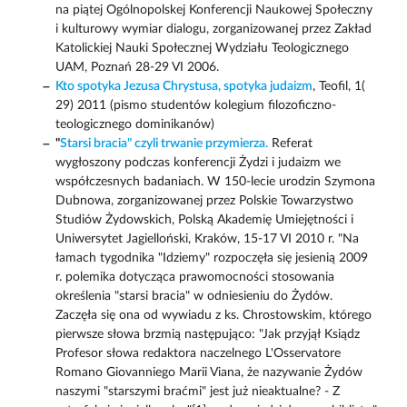
na piątej Ogólnopolskej Konferencji Naukowej Społeczny
i kulturowy wymiar dialogu, zorganizowanej przez Zakład
Katolickiej Nauki Społecznej Wydziału Teologicznego
UAM, Poznań 28-29 VI 2006.
Kto spotyka Jezusa Chrystusa, spotyka judaizm
, Teofil, 1(
29) 2011 (pismo studentów kolegium filozoficzno-
teologicznego dominikanów)
"
Starsi bracia" czyli trwanie przymierza.
Referat
wygłoszony podczas konferencji Żydzi i judaizm we
współczesnych badaniach. W 150-lecie urodzin Szymona
Dubnowa, zorganizowanej przez Polskie Towarzystwo
Studiów Żydowskich, Polską Akademię Umiejętności i
Uniwersytet Jagielloński, Kraków, 15-17 VI 2010 r. "Na
łamach tygodnika "Idziemy" rozpoczęła się jesienią 2009
r. polemika dotycząca prawomocności stosowania
określenia "starsi bracia" w odniesieniu do Żydów.
Zaczęła się ona od wywiadu z ks. Chrostowskim, którego
pierwsze słowa brzmią następująco: "Jak przyjął Ksiądz
Profesor słowa redaktora naczelnego L'Osservatore
Romano Giovanniego Marii Viana, że nazywanie Żydów
naszymi "starszymi braćmi" jest już nieaktualne? - Z