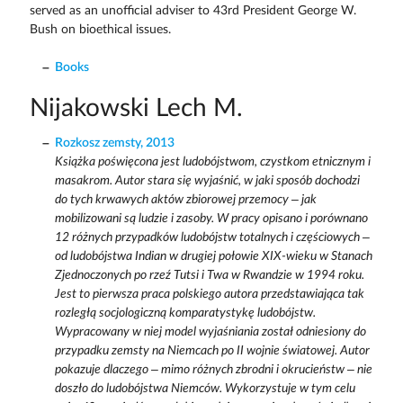
served as an unofficial adviser to 43rd President George W.
Bush on bioethical issues.
Books
Nijakowski Lech M.
Rozkosz zemsty, 2013
Książka poświęcona jest ludobójstwom, czystkom etnicznym i
masakrom. Autor stara się wyjaśnić, w jaki sposób dochodzi
do tych krwawych aktów zbiorowej przemocy – jak
mobilizowani są ludzie i zasoby. W pracy opisano i porównano
12 różnych przypadków ludobójstw totalnych i częściowych –
od ludobójstwa Indian w drugiej połowie XIX-wieku w Stanach
Zjednoczonych po rzeź Tutsi i Twa w Rwandzie w 1994 roku.
Jest to pierwsza praca polskiego autora przedstawiająca tak
rozległą socjologiczną komparatystykę ludobójstw.
Wypracowany w niej model wyjaśniania został odniesiony do
przypadku zemsty na Niemcach po II wojnie światowej. Autor
pokazuje dlaczego – mimo różnych zbrodni i okrucieństw – nie
doszło do ludobójstwa Niemców. Wykorzystuje w tym celu