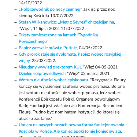
14/10/2022
„Półprzewodnik po nocy ciemnej”
Jak iść przez noc
ciemną Kościoła 13/07/2022
Stefan Wilkanowicz: „Metr z Sèvres” chrześcijanina
,
"Więź", 11 lipca 2022, 11/07/2022
Teksty zamieszczone na łamach "Tygodnika
Powszechnego"
Papież wreszcie mówi o Putinie
,
04/05/2022.
Gdy prorok staje się dyplomatą. Papież wobec rosyjskiej
wojny.
23/03/2022.
Nieudany wywiad z rektorem KUL
"Więź 04-05-2021"
Dzielenie Sprawiedliwych
"Więź" 02 marca 2021
Wotum nieufności wobec episkopatu
. "Rezygnacja Fidury
kończy się wyrażeniem zaufania wobec prymasa. Bo ona
jest wotum nieufności nie wobec prymasa, lecz wobec
Konferencji Episkopatu Polski. Organem powołującym
Radę Fundacji jest właśnie cała Konferencja. Rozumiem
Fidurę. Trudno być nominatem instytucji, do której się
utraciło zaufanie."
Umiera na naszych oczach pewna forma funkcjonowania
Kościoła w Polsce. Ale koniec epoki to nie koniec świata
,