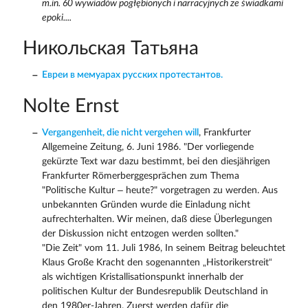
m.in. 60 wywiadów pogłębionych i narracyjnych ze świadkami
epoki....
Никольская Татьяна
Евреи в мемуарах русских протестантов.
Nolte Ernst
Vergangenheit, die nicht vergehen will
, Frankfurter
Allgemeine Zeitung, 6. Juni 1986. "Der vorliegende
gekürzte Text war dazu bestimmt, bei den diesjährigen
Frankfurter Römerberggesprächen zum Thema
"Politische Kultur – heute?" vorgetragen zu werden. Aus
unbekannten Gründen wurde die Einladung nicht
aufrechterhalten. Wir meinen, daß diese Überlegungen
der Diskussion nicht entzogen werden sollten."
"Die Zeit" vom 11. Juli 1986, In seinem Beitrag beleuchtet
Klaus Große Kracht den sogenannten „Historikerstreit“
als wichtigen Kristallisationspunkt innerhalb der
politischen Kultur der Bundesrepublik Deutschland in
den 1980er-Jahren. Zuerst werden dafür die