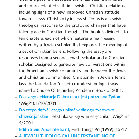
and unprecedented shift in Jewish -- Christian relations,
including signs of a new, improved Christian attitude
towards Jews. Christianity in Jewish Terms is a Jewish
theological response to the profound changes that have
taken place in Christian thought. The book is divided into
ten chapters, each of which features a main essay,
written by a Jewish scholar, that explores the meaning of
a set of Christian beliefs. Following the essay are
responses from a second Jewish scholar and a Christian
scholar. Designed to generate new conversations within
the American Jewish community and between the Jewish
and Christian communities, Christianity in Jewish Terms
lays the foundation for better understanding. It was
named a Choice Outstanding Academic Book of 2001.
Dlaczego deklaracja Dabru emet jest potrzebna Żydom
"Więź" 01/10/2001
Do czego dążyć i czego unikać w dialogu żydowsko-
chrześcijańskim
. Tekst ukazał się w miesięczniku „Więź” nr
5/2001.
Edith Stein, Apostate Saint
, First Things 96 (1999), 15-17
A JEWISH THEOLOGICAL UNDERSTANDING OF