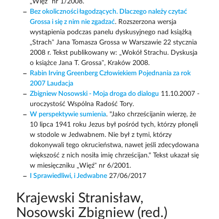
„Więź” nr 1/2008.
Bez okoliczności łagodzących. Dlaczego należy czytać
Grossa i się z nim nie zgadzać
. Rozszerzona wersja
wystąpienia podczas panelu dyskusyjnego nad książką
„Strach” Jana Tomasza Grossa w Warszawie 22 stycznia
2008 r. Tekst publikowany w: „Wokół Strachu. Dyskusja
o książce Jana T. Grossa”, Kraków 2008.
Rabin Irving Greenberg Człowiekiem Pojednania za rok
2007 Laudacja
Zbigniew Nosowski - Moja droga do dialogu
11.10.2007 -
uroczystość Wspólna Radość Tory.
W perspektywie sumienia
. "Jako chrześcijanin wierzę, że
10 lipca 1941 roku Jezus był pośród tych, którzy płonęli
w stodole w Jedwabnem. Nie był z tymi, którzy
dokonywali tego okrucieństwa, nawet jeśli zdecydowana
większość z nich nosiła imię chrześcijan." Tekst ukazał się
w miesięczniku „Więź” nr 6/2001.
I Sprawiedliwi, i Jedwabne
27/06/2017
Krajewski Stranisław,
Nosowski Zbigniew (red.)