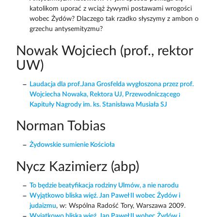
katolikom uporać z wciąż żywymi postawami wrogości
wobec Żydów? Dlaczego tak rzadko słyszymy z ambon o
grzechu antysemityzmu?
Nowak Wojciech (prof., rektor
UW)
Laudacja dla prof.Jana Grosfelda wygłoszona przez prof.
Wojciecha Nowaka, Rektora UJ, Przewodniczącego
Kapituły Nagrody im. ks. Stanisława Musiała SJ
Norman Tobias
Żydowskie sumienie Kościoła
Nycz Kazimierz (abp)
To będzie beatyfikacja rodziny Ulmów, a nie narodu
Wyjątkowo bliska więź. Jan Paweł II wobec Żydów i
judaizmu
, w: Wspólna Radość Tory, Warszawa 2009.
Wyjątkowo bliska więź. Jan Paweł II wobec Żydów i