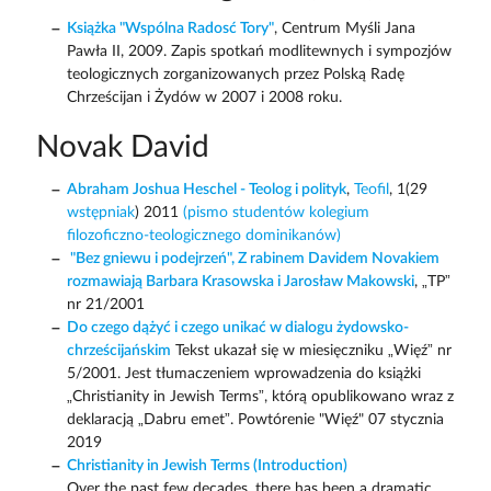
Książka "Wspólna Radosć Tory"
, Centrum Myśli Jana
Pawła II, 2009. Zapis spotkań modlitewnych i sympozjów
teologicznych zorganizowanych przez Polską Radę
Chrześcijan i Żydów w 2007 i 2008 roku.
Novak David
Abraham Joshua Heschel - Teolog i polityk
,
Teofil
, 1(29
wstępniak
) 2011
(pismo studentów kolegium
filozoficzno-teologicznego dominikanów)
"Bez gniewu i podejrzeń", Z rabinem Davidem Novakiem
rozmawiają Barbara Krasowska i Jarosław Makowski
, „TP”
nr 21/2001
Do czego dążyć i czego unikać w dialogu żydowsko-
chrześcijańskim
Tekst ukazał się w miesięczniku „Więź” nr
5/2001. Jest tłumaczeniem wprowadzenia do książki
„Christianity in Jewish Terms”, którą opublikowano wraz z
deklaracją „Dabru emet”. Powtórenie "Więź" 07 stycznia
2019
Christianity in Jewish Terms (Introduction)
Over the past few decades, there has been a dramatic