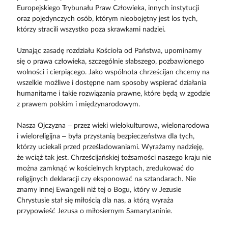
Europejskiego Trybunału Praw Człowieka, innych instytucji
oraz pojedynczych osób, którym nieobojętny jest los tych,
którzy stracili wszystko poza skrawkami nadziei.
Uznając zasadę rozdziału Kościoła od Państwa, upominamy
się o prawa człowieka, szczególnie słabszego, pozbawionego
wolności i cierpiącego. Jako wspólnota chrześcijan chcemy na
wszelkie możliwe i dostępne nam sposoby wspierać działania
humanitarne i takie rozwiązania prawne, które będą w zgodzie
z prawem polskim i międzynarodowym.
Nasza Ojczyzna – przez wieki wielokulturowa, wielonarodowa
i wieloreligijna – była przystanią bezpieczeństwa dla tych,
którzy uciekali przed prześladowaniami. Wyrażamy nadzieję,
że wciąż tak jest. Chrześcijańskiej tożsamości naszego kraju nie
można zamknąć w kościelnych kryptach, zredukować do
religijnych deklaracji czy eksponować na sztandarach. Nie
znamy innej Ewangelii niż tej o Bogu, który w Jezusie
Chrystusie stał się miłością dla nas, a którą wyraża
przypowieść Jezusa o miłosiernym Samarytaninie.