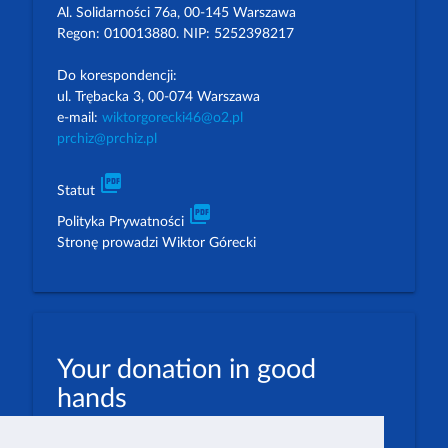
Al. Solidarności 76a, 00-145 Warszawa
Regon: 010013880. NIP: 5252398217
Do korespondencji:
ul. Trębacka 3, 00-074 Warszawa
e-mail:
wiktorgorecki46@o2.pl
prchiz@prchiz.pl
picture_as_pdf
Statut
picture_as_pdf
Polityka Prywatności
Stronę prowadzi Wiktor Górecki
Your donation in good
hands
PLN: 07 1600 1462 1884 8633 6000 0001