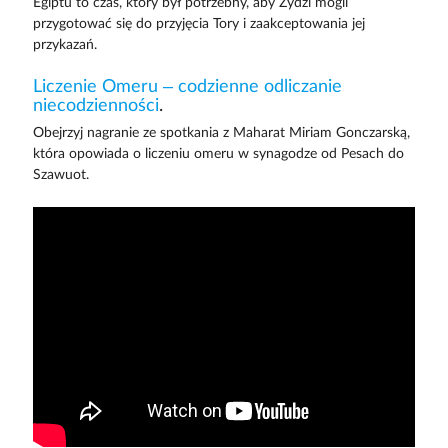
Egiptu to czas, który był potrzebny, aby Żydzi mogli
przygotować się do przyjęcia Tory i zaakceptowania jej
przykazań.
Liczenie Omeru – codzienne odliczanie
niecodzienności
.
Obejrzyj nagranie ze spotkania z Maharat Miriam Gonczarską,
która opowiada o liczeniu omeru w synagodze od Pesach do
Szawuot.