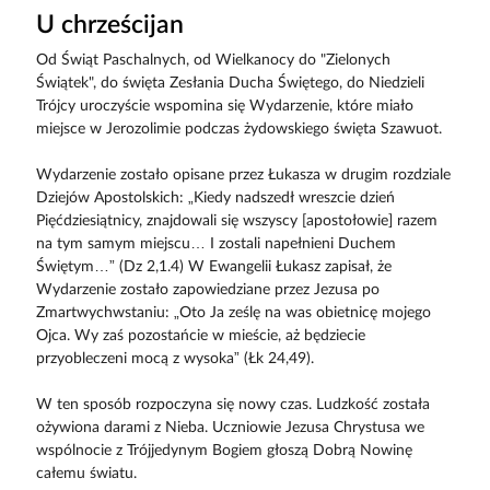
U chrześcijan
Od Świąt Paschalnych, od Wielkanocy do "Zielonych
Świątek", do święta Zesłania Ducha Świętego, do Niedzieli
Trójcy uroczyście wspomina się Wydarzenie, które miało
miejsce w Jerozolimie podczas żydowskiego święta Szawuot.
Wydarzenie zostało opisane przez Łukasza w drugim rozdziale
Dziejów Apostolskich: „Kiedy nadszedł wreszcie dzień
Pięćdziesiątnicy, znajdowali się wszyscy [apostołowie] razem
na tym samym miejscu… I zostali napełnieni Duchem
Świętym…” (Dz 2,1.4) W Ewangelii Łukasz zapisał, że
Wydarzenie zostało zapowiedziane przez Jezusa po
Zmartwychwstaniu: „Oto Ja ześlę na was obietnicę mojego
Ojca. Wy zaś pozostańcie w mieście, aż będziecie
przyobleczeni mocą z wysoka” (Łk 24,49).
W ten sposób rozpoczyna się nowy czas. Ludzkość została
ożywiona darami z Nieba. Uczniowie Jezusa Chrystusa we
wspólnocie z Trójjedynym Bogiem głoszą Dobrą Nowinę
całemu światu.