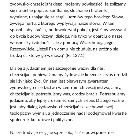
żydowsko-chrześcijańskiego, możemy powiedzieć, że zbliżamy
się do siebie poprzez spotkanie, słuchanie i braterską
wymianę, uznając się za sługi i uczniów tego boskiego Słowa,
żywego nurtu, z którego wypływają nasze słowa. W ten
sposób, aby stać się budowniczymi pokoju, jesteśmy wezwani
do bycia budowniczymi dialogu, nie tylko w oparciu o nasze
własne siły i zdolności, ale z pomocą Wszechmogącego.
Rzeczywiście, „Jeżeli Pan domu nie zbuduje, na próżno się
trudzą ci, którzy go wznoszą” (Ps 127,1).
Dialog z judaizmem jest szczególnie ważny dla nas,
chrześcijan, ponieważ mamy żydowskie korzenie. Jezus urodził
się i żył jako Żyd. On sam jest pierwszym gwarantem
żydowskiego dziedzictwa w centrum chrześcijaństwa, a my,
chrześcijanie, potrzebujemy was, drodzy bracia. Potrzebujemy
judaizmu, aby lepiej zrozumieć samych siebie. Dlatego ważne
jest, aby dialog żydowsko-chrześcijański zachował swój
teologiczny wymiar, a jednocześnie nadal podejmował kwestie
społeczne, kulturowe i polityczne.
Nasze tradycje religijne są ze sobą ściśle powiązane: nie