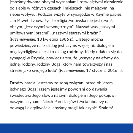
jesteśmy dwoma obcymi wyznaniami, rozwiniętymi niezależnie
od siebie w różnych czasach i miejscach, nie mającymi na
siebie wpływu. Podczas wizyty w synagodze w Rzymie papież
Jan Paweł II zauważył, że religia żydowska nie jest czymś
obcym, „lecz czymś wewnętrznym”. Nazwał was „naszymi
umiłowanymi braćmi”, „naszymi starszymi braćmi”
(
Przemówieni
e, 13 kwietnia 1986 r.). Dlatego można
powiedzieć, że nasz dialog jest czymś więcej niż dialogiem
międzyreligijnym. Jest to dialog rodzinny. Kiedy udałem się do
synagogi w Rzymie, powiedziałem, że „wszyscy należymy do
jednej rodziny, rodziny Boga, który nam towarzyszy i nas
strzeże jako swojego ludu” (
Przemówieni
e, 17 stycznia 2016 r.).
Drodzy bracia, jesteśmy ze sobą związani przed obliczem
jedynego Boga; razem jesteśmy powołani do dawania
świadectwa Jego słowu naszym dialogiem i Jego pokojowi
naszymi czynami. Niech Pan dziejów i życia obdarzy nas
odwagą i cierpliwością, abyśmy mogli tak czynić. Szalom!