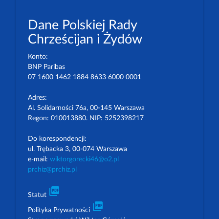
Dane Polskiej Rady
Chrześcijan i Żydów
Konto:
BNP Paribas
07 1600 1462 1884 8633 6000 0001
Adres:
Al. Solidarności 76a, 00-145 Warszawa
Regon: 010013880. NIP: 5252398217
Do korespondencji:
ul. Trębacka 3, 00-074 Warszawa
e-mail:
wiktorgorecki46@o2.pl
prchiz@prchiz.pl
picture_as_pdf
Statut
picture_as_pdf
Polityka Prywatności