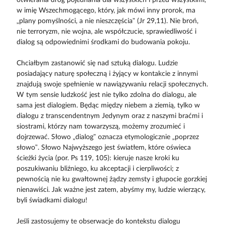
otwierania dróg pojednania dla wszystkich i przed wszystkimi,
w imię Wszechmogącego, który, jak mówi inny prorok, ma
„plany pomyślności, a nie nieszczęścia” (Jr 29,11). Nie broń,
nie terroryzm, nie wojna, ale współczucie, sprawiedliwość i
dialog są odpowiednimi środkami do budowania pokoju.
Chciałbym zastanowić się nad sztuką dialogu. Ludzie
posiadający naturę społeczną i żyjący w kontakcie z innymi
znajdują swoje spełnienie w nawiązywaniu relacji społecznych.
W tym sensie ludzkość jest nie tylko zdolna do dialogu, ale
sama jest dialogiem. Będąc między niebem a ziemią, tylko w
dialogu z transcendentnym Jedynym oraz z naszymi braćmi i
siostrami, którzy nam towarzyszą, możemy zrozumieć i
dojrzewać. Słowo „dialog” oznacza etymologicznie „poprzez
słowo”. Słowo Najwyższego jest światłem, które oświeca
ścieżki życia (por. Ps 119, 105): kieruje nasze kroki ku
poszukiwaniu bliźniego, ku akceptacji i cierpliwości; z
pewnością nie ku gwałtownej żądzy zemsty i głupocie gorzkiej
nienawiści. Jak ważne jest zatem, abyśmy my, ludzie wierzący,
byli świadkami dialogu!
Jeśli zastosujemy te obserwacje do kontekstu dialogu