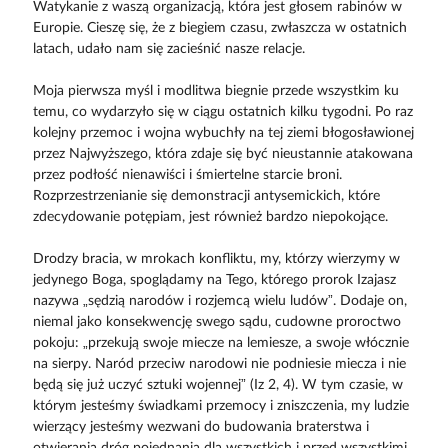
Watykanie z waszą organizacją, która jest głosem rabinów w
Europie. Cieszę się, że z biegiem czasu, zwłaszcza w ostatnich
latach, udało nam się zacieśnić nasze relacje.
Moja pierwsza myśl i modlitwa biegnie przede wszystkim ku
temu, co wydarzyło się w ciągu ostatnich kilku tygodni. Po raz
kolejny przemoc i wojna wybuchły na tej ziemi błogosławionej
przez Najwyższego, która zdaje się być nieustannie atakowana
przez podłość nienawiści i śmiertelne starcie broni.
Rozprzestrzenianie się demonstracji antysemickich, które
zdecydowanie potępiam, jest również bardzo niepokojące.
Drodzy bracia, w mrokach konfliktu, my, którzy wierzymy w
jedynego Boga, spoglądamy na Tego, którego prorok Izajasz
nazywa „sędzią narodów i rozjemcą wielu ludów”. Dodaje on,
niemal jako konsekwencję swego sądu, cudowne proroctwo
pokoju: „przekują swoje miecze na lemiesze, a swoje włócznie
na sierpy. Naród przeciw narodowi nie podniesie miecza i nie
będą się już uczyć sztuki wojennej” (Iz 2, 4). W tym czasie, w
którym jesteśmy świadkami przemocy i zniszczenia, my ludzie
wierzący jesteśmy wezwani do budowania braterstwa i