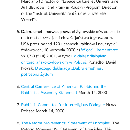
Marciano (Director of "Espace Culturel et Universitaire
Juif dEurope") and Franklin Rausky (Program Director
of the "Institut Universitaire dÉtudes Juives Elie
Wiesel").
Dabru emet - mówcie prawdę!
Żydowskie oświadczenie
na temat chrześcijan i chrześcijaństwa (ogłoszone w
USA przez ponad 120 uczonych, rabinów i nauczycieli
żydowskich, 10 września 2000 r.)
Więcej - komentarze
WIĘZ 8 (514) 2001, w tym:
Co dalej z dialogiem
chrześcijańsko-żydowskim w Polsce?
. Ponadto: David
Novak:
Dlaczego deklaracja „Dabru emet” jest
potrzebna Żydom
Central Conference of American Rabbis and the
Rabbinical Assembly Statement
March 14, 2000
Rabbinic Committee for Interreligious Dialogue
News
Release March 14, 2000
The Reform Movement's "Statement of Principles"
The
Reform Movement's "Statement of Principles" This