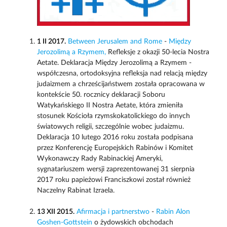
1 II 2017.
Between Jerusalem and Rome
-
Między
Jerozolimą a Rzymem,
Refleksje z okazji 50-lecia Nostra
Aetate. Deklaracja Między Jerozolimą a Rzymem -
współczesna, ortodoksyjna refleksja nad relacją między
judaizmem a chrześcijaństwem została opracowana w
kontekście 50. rocznicy deklaracji Soboru
Watykańskiego II Nostra Aetate, która zmieniła
stosunek Kościoła rzymskokatolickiego do innych
światowych religii, szczególnie wobec judaizmu.
Deklaracja 10 lutego 2016 roku została podpisana
przez Konferencję Europejskich Rabinów i Komitet
Wykonawczy Rady Rabinackiej Ameryki,
sygnatariuszem wersji zaprezentowanej 31 sierpnia
2017 roku papieżowi Franciszkowi został również
Naczelny Rabinat Izraela.
13 XII 2015.
Afirmacja i partnerstwo
-
Rabin Alon
Goshen-Gottstein
o żydowskich obchodach