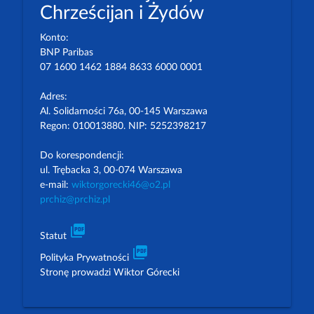
Chrześcijan i Żydów
Konto:
BNP Paribas
07 1600 1462 1884 8633 6000 0001
Adres:
Al. Solidarności 76a, 00-145 Warszawa
Regon: 010013880. NIP: 5252398217
Do korespondencji:
ul. Trębacka 3, 00-074 Warszawa
e-mail:
wiktorgorecki46@o2.pl
prchiz@prchiz.pl
picture_as_pdf
Statut
picture_as_pdf
Polityka Prywatności
Stronę prowadzi Wiktor Górecki