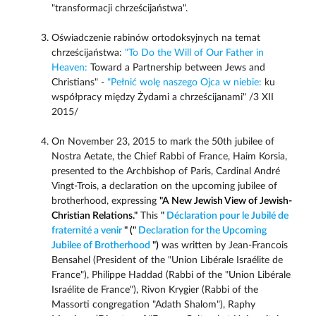
"transformacji chrześcijaństwa".
Oświadczenie rabinów ortodoksyjnych na temat
chrześcijaństwa:
"To Do the Will of Our Father in
Heaven:
Toward a Partnership between Jews and
Christians" -
"Pełnić wolę naszego Ojca w niebie:
ku
współpracy między Żydami a chrześcijanami" /3 XII
2015/
On November 23, 2015 to mark the 50th jubilee of
Nostra Aetate, the Chief Rabbi of France, Haim Korsia,
presented to the Archbishop of Paris, Cardinal André
Vingt-Trois, a declaration on the upcoming jubilee of
brotherhood, expressing
"A New Jewish View of Jewish-
Christian Relations."
This
"
Déclaration pour le Jubilé de
fraternité a venir
" ("
Declaration for the Upcoming
Jubilee of Brotherhood
")
was written by Jean-Francois
Bensahel (President of the "Union Libérale Israélite de
France"), Philippe Haddad (Rabbi of the "Union Libérale
Israélite de France"), Rivon Krygier (Rabbi of the
Massorti congregation "Adath Shalom"), Raphy