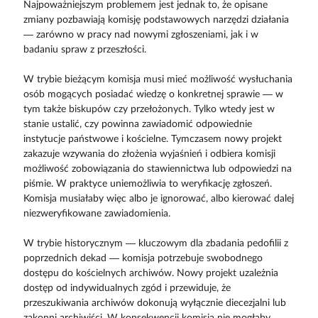
Najpoważniejszym problemem jest jednak to, że opisane
zmiany pozbawiają komisję podstawowych narzędzi działania
— zarówno w pracy nad nowymi zgłoszeniami, jak i w
badaniu spraw z przeszłości.
W trybie bieżącym komisja musi mieć możliwość wysłuchania
osób mogących posiadać wiedzę o konkretnej sprawie — w
tym także biskupów czy przełożonych. Tylko wtedy jest w
stanie ustalić, czy powinna zawiadomić odpowiednie
instytucje państwowe i kościelne. Tymczasem nowy projekt
zakazuje wzywania do złożenia wyjaśnień i odbiera komisji
możliwość zobowiązania do stawiennictwa lub odpowiedzi na
piśmie. W praktyce uniemożliwia to weryfikację zgłoszeń.
Komisja musiałaby więc albo je ignorować, albo kierować dalej
niezweryfikowane zawiadomienia.
W trybie historycznym — kluczowym dla zbadania pedofilii z
poprzednich dekad — komisja potrzebuje swobodnego
dostępu do kościelnych archiwów. Nowy projekt uzależnia
dostęp od indywidualnych zgód i przewiduje, że
przeszukiwania archiwów dokonują wyłącznie diecezjalni lub
zakonni archiwiści. W konsekwencji komisja nie mogłaby