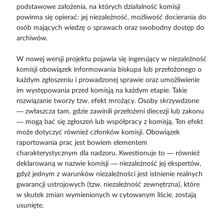
podstawowe założenia, na których działalność komisji
powinna się opierać: jej niezależność, możliwość docierania do
osób mających wiedzę o sprawach oraz swobodny dostęp do
archiwów.
W nowej wersji projektu pojawia się ingerujący w niezależność
komisji obowiązek informowania biskupa lub przełożonego o
każdym zgłoszeniu i prowadzonej sprawie oraz umożliwienie
im występowania przed komisją na każdym etapie. Takie
rozwiązanie tworzy tzw. efekt mrożący. Osoby skrzywdzone
— zwłaszcza tam, gdzie zawinili przełożeni diecezji lub zakonu
— mogą bać się zgłoszeń lub współpracy z komisją. Ten efekt
może dotyczyć również członków komisji. Obowiązek
raportowania prac jest bowiem elementem
charakterystycznym dla nadzoru. Kwestionuje to — również
deklarowaną w nazwie komisji — niezależność jej ekspertów,
gdyż jednym z warunków niezależności jest istnienie realnych
gwarancji ustrojowych (tzw. niezależność zewnętrzna), które
w skutek zmian wymienionych w cytowanym liście, zostają
usunięte.