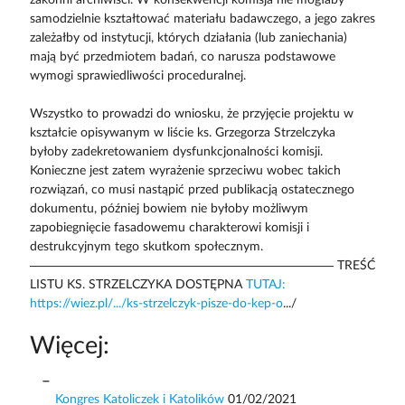
samodzielnie kształtować materiału badawczego, a jego zakres
zależałby od instytucji, których działania (lub zaniechania)
mają być przedmiotem badań, co narusza podstawowe
wymogi sprawiedliwości proceduralnej.
Wszystko to prowadzi do wniosku, że przyjęcie projektu w
kształcie opisywanym w liście ks. Grzegorza Strzelczyka
byłoby zadekretowaniem dysfunkcjonalności komisji.
Konieczne jest zatem wyrażenie sprzeciwu wobec takich
rozwiązań, co musi nastąpić przed publikacją ostatecznego
dokumentu, później bowiem nie byłoby możliwym
zapobiegnięcie fasadowemu charakterowi komisji i
destrukcyjnym tego skutkom społecznym.
———————————————————————— TREŚĆ
LISTU KS. STRZELCZYKA DOSTĘPNA
TUTAJ:
https://wiez.pl/.../ks-strzelczyk-pisze-do-kep-o
.../
Więcej:
Kongres Katoliczek i Katolików
01/02/2021