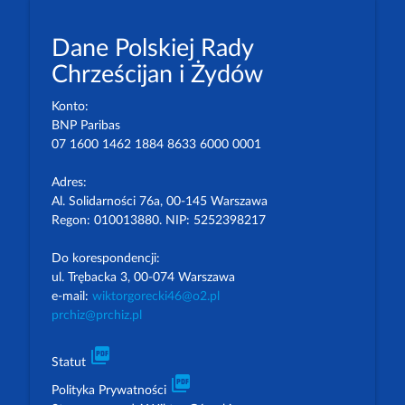
Dane Polskiej Rady
Chrześcijan i Żydów
Konto:
BNP Paribas
07 1600 1462 1884 8633 6000 0001
Adres:
Al. Solidarności 76a, 00-145 Warszawa
Regon: 010013880. NIP: 5252398217
Do korespondencji:
ul. Trębacka 3, 00-074 Warszawa
e-mail:
wiktorgorecki46@o2.pl
prchiz@prchiz.pl
picture_as_pdf
Statut
picture_as_pdf
Polityka Prywatności