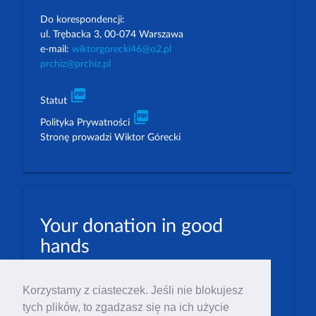
Do korespondencji:
ul. Trębacka 3, 00-074 Warszawa
e-mail:
wiktorgorecki46@o2.pl
prchiz@prchiz.pl
picture_as_pdf
Statut
picture_as_pdf
Polityka Prywatności
Stronę prowadzi Wiktor Górecki
Your donation in good
hands
PLN: 07 1600 1462 1884 8633 6000 0001
Korzystamy z ciasteczek. Jeśli nie blokujesz
EUR: 23 1600 1462 1884 8633 6000 0004
tych plików, to zgadzasz się na ich użycie