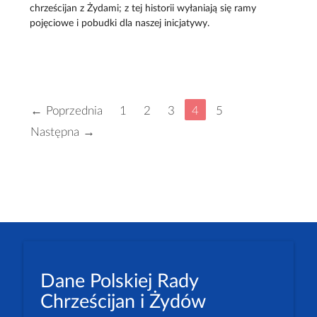
chrześcijan z Żydami; z tej historii wyłaniają się ramy
pojęciowe i pobudki dla naszej inicjatywy.
← Poprzednia
1
2
3
4
5
Następna →
Dane Polskiej Rady
Chrześcijan i Żydów