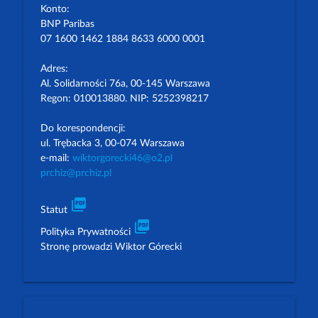
Konto:
BNP Paribas
07 1600 1462 1884 8633 6000 0001
Adres:
Al. Solidarności 76a, 00-145 Warszawa
Regon: 010013880. NIP: 5252398217
Do korespondencji:
ul. Trębacka 3, 00-074 Warszawa
e-mail:
wiktorgorecki46@o2.pl
prchiz@prchiz.pl
picture_as_pdf
Statut
picture_as_pdf
Polityka Prywatności
Stronę prowadzi Wiktor Górecki