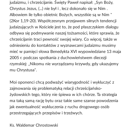
judaizmu, i chrześcijanie. Święty Paweł napisał: „Syn Boży,
Chrystus Jezus, (...) nie był
i
, lecz dokonało się w Nim
.
Albowiem ile tylko obietnic Bożych, wszystkie są w Nim
”
(2Kor 1,19-20). Współczesnym przejawem silnych tendencji
judaizujących w Kościele jest to, że pod płaszczykiem dialogu
odbywa się podmywanie naszej tożsamości, które sprawia, że
chrześcijanin traci pewność swojej wiary. Co więcej, także w
odniesieniu do kontaktów z wyznawcami judaizmu musimy
mieć w pamięci słowa Benedykta XVI wypowiedziane 13 maja
2005 r. podczas spotkania z duchowieństwem diecezji
rzymskiej: „Nikomu nie wyrządzamy krzywdy, gdy ukazujemy
mu Chrystusa”.
Moi oponenci chcą podważyć wiarygodność i wykluczyć z
zajmowania się problematyką relacji chrześcijańsko-
żydowskich tego, który nie śpiewa w ich chórze. Ta strategia
ma taką samą rację bytu oraz takie same szanse powodzenia
jak ewentualność wykluczenia z ruchu drogowego osób
przestrzegających przepisów i trzeźwych.
Ks. Waldemar Chrostowski