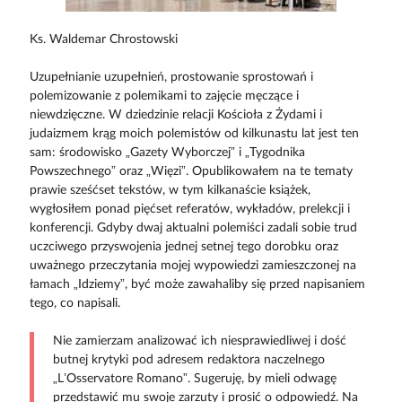
Ks. Waldemar Chrostowski
Uzupełnianie uzupełnień, prostowanie sprostowań i
polemizowanie z polemikami to zajęcie męczące i
niewdzięczne. W dziedzinie relacji Kościoła z Żydami i
judaizmem krąg moich polemistów od kilkunastu lat jest ten
sam: środowisko „Gazety Wyborczej” i „Tygodnika
Powszechnego” oraz „Więzi”. Opublikowałem na te tematy
prawie sześćset tekstów, w tym kilkanaście książek,
wygłosiłem ponad pięćset referatów, wykładów, prelekcji i
konferencji. Gdyby dwaj aktualni polemiści zadali sobie trud
uczciwego przyswojenia jednej setnej tego dorobku oraz
uważnego przeczytania mojej wypowiedzi zamieszczonej na
łamach „Idziemy”, być może zawahaliby się przed napisaniem
tego, co napisali.
Nie zamierzam analizować ich niesprawiedliwej i dość
butnej krytyki pod adresem redaktora naczelnego
„L’Osservatore Romano”. Sugeruję, by mieli odwagę
przedstawić mu swoje zarzuty i prosić o odpowiedź. Na