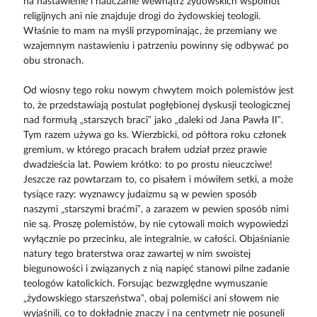
na nastawienie i nauczanie wewnątrz żydowskich wspólnot
religijnych ani nie znajduje drogi do żydowskiej teologii.
Właśnie to mam na myśli przypominając, że przemiany we
wzajemnym nastawieniu i patrzeniu powinny się odbywać po
obu stronach.
Od wiosny tego roku nowym chwytem moich polemistów jest
to, że przedstawiają postulat pogłębionej dyskusji teologicznej
nad formułą „starszych braci” jako „daleki od Jana Pawła II”.
Tym razem używa go ks. Wierzbicki, od półtora roku członek
gremium, w którego pracach brałem udział przez prawie
dwadzieścia lat. Powiem krótko: to po prostu nieuczciwe!
Jeszcze raz powtarzam to, co pisałem i mówiłem setki, a może
tysiące razy: wyznawcy judaizmu są w pewien sposób
naszymi „starszymi braćmi”, a zarazem w pewien sposób nimi
nie są. Proszę polemistów, by nie cytowali moich wypowiedzi
wyłącznie po przecinku, ale integralnie, w całości. Objaśnianie
natury tego braterstwa oraz zawartej w nim swoistej
biegunowości i związanych z nią napięć stanowi pilne zadanie
teologów katolickich. Forsując bezwzględne wymuszanie
„żydowskiego starszeństwa”, obaj polemiści ani słowem nie
wyjaśnili, co to dokładnie znaczy i na centymetr nie posunęli