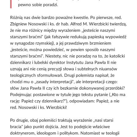
pewno sobie poradzi.
Różnią nas dwie bardzo poważne kwestie. Po pierwsze, red.
Zbigniew Nosowski i ks. dr hab. Alfred M. Wierzbicki twierdzą,
że nie ma różnicy między wyrażeniem „jesteście naszymi
starszymi braćmi” (jak fałszywie redukują papieską wypowiedź
w synagodze rzymskiej), a jej prawdziwym brzmieniem
„jesteście, można powiedzieć, w pewien sposób naszymi
starszymi braćmi”. Niestety, nic nie poradzę na to, że katolicki
dziennikarz i lubelski dyrektor Instytutu Jana Pawła II nie
uznają ani nie cenią precyzji słowa i subtelnych niuansów
teologicznych sformułowań. Drugi polemista napisał, że
chodzi mu o „zasady interpretacji”, ale interpretacji czego:
słów Jana Pawła II czy ich bezkarnie dokonywanej przeróbki?
Podejmując postawione w tytule jego tekstu pytanie („Kto ma
rację: Papież czy dziennikarz?”), odpowiadam: Papież, a nie
red. Nosowski i ks. Wierzbicki!
Po drugie, obaj polemiści traktują wyrażenie „nasi starsi
bracia” jako punkt dojścia. Jest to podejście właściwe
doktrynerom, ideologom i politykom. Natomiast w teologii