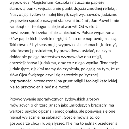
wypowiedzi Magisterium Kościoła i nauczanie papieży
stanowią punkt wyjścia, a nie punkt dojścia żmudnej refleksji.
Nazywając żydów (z małej litery!), czyli wyznawców judaizmu,
„w pewien sposób naszymi starszymi braćmi”, Jan Paweł II nie
zamknął ust teologom, ale je otworzył! Od wielu lat
powtarzam, że trzeba pilnie zaniechać w Polsce wypaczania
słów papieskich i rzetelnie zgłębiać, co one naprawdę znaczą.
Taki również był sens mojej wypowiedzi na łamach „Idziemy”,
zakończonej postulatem, by prawidłowo ustalać, na czym
dokładnie polega braterstwo wyznawców obu religii,
chrześcijaństwa i judaizmu, oraz co z niego wynika. Tendencje
judaizujące, z jakimi mamy do czynienia, polegają na tym, że ze
słów Ojca Świętego czyni się narzędzie politycznej
poprawności przenoszonej na grunt religii i teologii katolickiej.
Na to przyzwolenia być nie może!
Przywoływanie sporadycznych żydowskich głosów
mówiących o chrześcijanach jako „młodszych braciach” ma
wartość psychologiczną i emocjonalną, ale pojawiają się one
niemal wyłącznie na salonach. Goście mówią to, co
gospodarze chcą i lubią słyszeć. Nie ma to jednak przełożenia