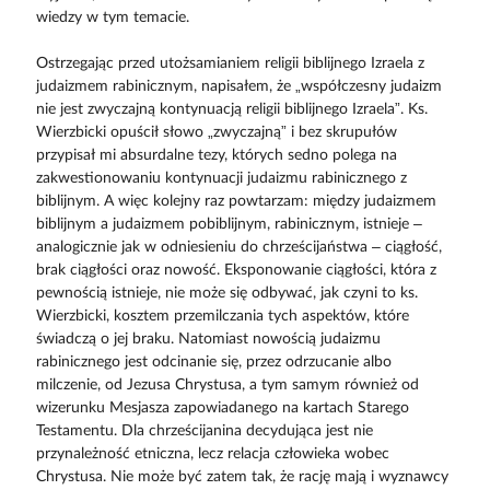
wiedzy w tym temacie.
Ostrzegając przed utożsamianiem religii biblijnego Izraela z
judaizmem rabinicznym, napisałem, że „współczesny judaizm
nie jest zwyczajną kontynuacją religii biblijnego Izraela”. Ks.
Wierzbicki opuścił słowo „zwyczajną” i bez skrupułów
przypisał mi absurdalne tezy, których sedno polega na
zakwestionowaniu kontynuacji judaizmu rabinicznego z
biblijnym. A więc kolejny raz powtarzam: między judaizmem
biblijnym a judaizmem pobiblijnym, rabinicznym, istnieje –
analogicznie jak w odniesieniu do chrześcijaństwa – ciągłość,
brak ciągłości oraz nowość. Eksponowanie ciągłości, która z
pewnością istnieje, nie może się odbywać, jak czyni to ks.
Wierzbicki, kosztem przemilczania tych aspektów, które
świadczą o jej braku. Natomiast nowością judaizmu
rabinicznego jest odcinanie się, przez odrzucanie albo
milczenie, od Jezusa Chrystusa, a tym samym również od
wizerunku Mesjasza zapowiadanego na kartach Starego
Testamentu. Dla chrześcijanina decydująca jest nie
przynależność etniczna, lecz relacja człowieka wobec
Chrystusa. Nie może być zatem tak, że rację mają i wyznawcy