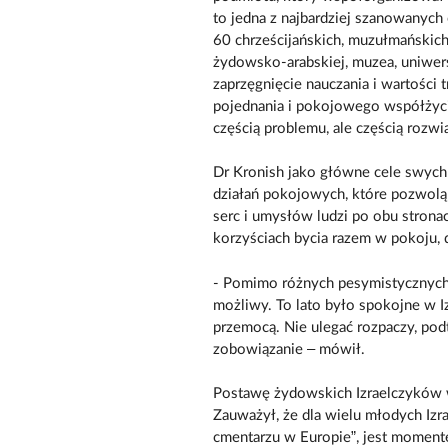
to jedna z najbardziej szanowanych 
60 chrześcijańskich, muzułmańskich
żydowsko-arabskiej, muzea, uniwersy
zaprzęgnięcie nauczania i wartości 
pojednania i pokojowego współżycia
częścią problemu, ale częścią rozwi
Dr Kronish jako główne cele swych
działań pokojowych, które pozwolą 
serc i umysłów ludzi po obu strona
korzyściach bycia razem w pokoju, d
- Pomimo różnych pesymistycznych 
możliwy. To lato było spokojne w Iz
przemocą. Nie ulegać rozpaczy, podt
zobowiązanie – mówił.
Postawę żydowskich Izraelczyków wo
Zauważył, że dla wielu młodych Iz
cmentarzu w Europie”, jest momen