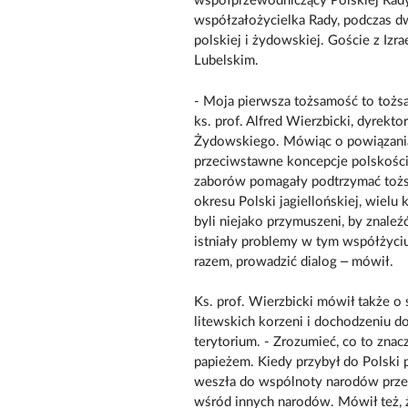
współprzewodniczący Polskiej Rady
współzałożycielka Rady, podczas 
polskiej i żydowskiej. Goście z Izr
Lubelskim.
- Moja pierwsza tożsamość to tożs
ks. prof. Alfred Wierzbicki, dyrekt
Żydowskiego. Mówiąc o powiązania
przeciwstawne koncepcje polskości 
zaborów pomagały podtrzymać tożs
okresu Polski jagiellońskiej, wielu
byli niejako przymuszeni, by znaleź
istniały problemy w tym współżyciu
razem, prowadzić dialog – mówił.
Ks. prof. Wierzbicki mówił także 
litewskich korzeni i dochodzeniu d
terytorium. - Zrozumieć, co to znac
papieżem. Kiedy przybył do Polski p
weszła do wspólnoty narodów przez
wśród innych narodów. Mówił też, 