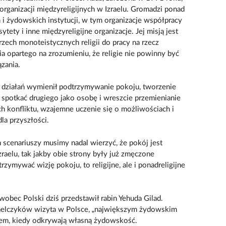
organizacji międzyreligijnych w Izraelu. Gromadzi ponad
 i żydowskich instytucji, w tym organizacje współpracy
tety i inne międzyreligijne organizacje. Jej misją jest
trzech monoteistycznych religii do pracy na rzecz
 opartego na zrozumieniu, że religie nie powinny być
ązania.
 działań wymienił podtrzymywanie pokoju, tworzenie
spotkać drugiego jako osobę i wreszcie przemienianie
ch konfliktu, wzajemne uczenie się o możliwościach i
la przyszłości.
scenariuszy musimy nadal wierzyć, że pokój jest
raelu, tak jakby obie strony były już zmęczone
rzymywać wizję pokoju, to religijne, ale i ponadreligijne
bec Polski dziś przedstawił rabin Yehuda Gilad.
raelczyków wizyta w Polsce, „największym żydowskim
tem, kiedy odkrywają własną żydowskość.