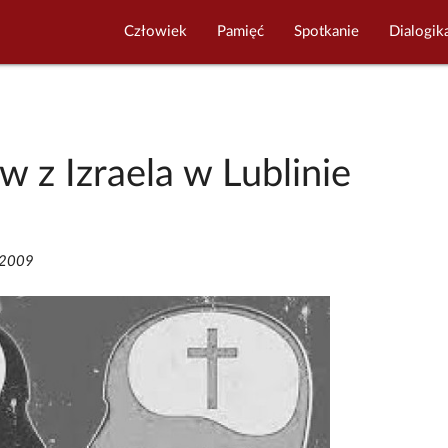
Człowiek
Pamięć
Spotkanie
Dialogik
 z Izraela w Lublinie
/2009