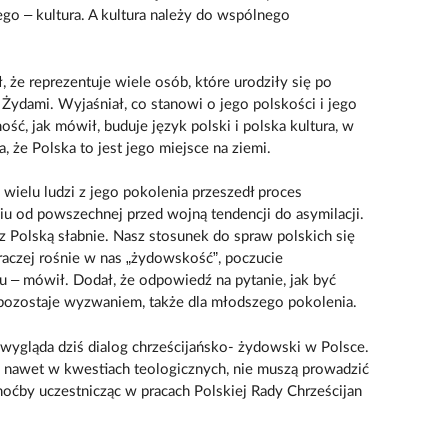
ego – kultura. A kultura należy do wspólnego
, że reprezentuje wiele osób, które urodziły się po
 Żydami. Wyjaśniał, co stanowi o jego polskości i jego
ć, jak mówił, buduje język polski i polska kultura, w
, że Polska to jest jego miejsce na ziemi.
k wielu ludzi z jego pokolenia przeszedł proces
niu od powszechnej przed wojną tendencji do asymilacji.
z Polską słabnie. Nasz stosunek do spraw polskich się
 raczej rośnie w nas „żydowskość”, poczucie
 – mówił. Dodał, że odpowiedź na pytanie, jak być
 pozostaje wyzwaniem, także dla młodszego pokolenia.
 wygląda dziś dialog chrześcijańsko- żydowski w Polsce.
e, nawet w kwestiach teologicznych, nie muszą prowadzić
oćby uczestnicząc w pracach Polskiej Rady Chrześcijan