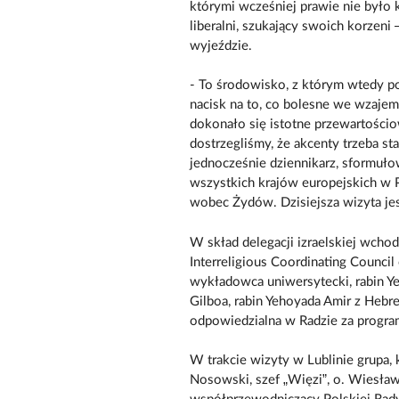
którymi wcześniej prawie nie było k
liberalni, szukający swoich korzeni 
wyjeździe.
- To środowisko, z którym wtedy p
nacisk na to, co bolesne we wzaj
dokonało się istotne przewartościo
dostrzegliśmy, że akcenty trzeba st
jednocześnie dziennikarz, sformuło
wszystkich krajów europejskich w 
wobec Żydów. Dzisiejsza wizyta jes
W skład delegacji izraelskiej wchodz
Interreligious Coordinating Council 
wykładowca uniwersytecki, rabin Yeh
Gilboa, rabin Yehoyada Amir z Hebr
odpowiedzialna w Radzie za progra
W trakcie wizyty w Lublinie grupa, 
Nosowski, szef „Więzi”, o. Wiesław