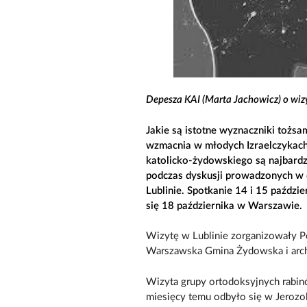
Depesza KAI (Marta Jachowicz) o wizyc
Jakie są istotne wyznaczniki tożsa
wzmacnia w młodych Izraelczykach
katolicko-żydowskiego są najbardzi
podczas dyskusji prowadzonych w 
Lublinie. Spotkanie 14 i 15 paźdz
się 18 października w Warszawie.
Wizytę w Lublinie zorganizowały Po
Warszawska Gmina Żydowska i archi
Wizyta grupy ortodoksyjnych rabinó
miesięcy temu odbyło się w Jerozol