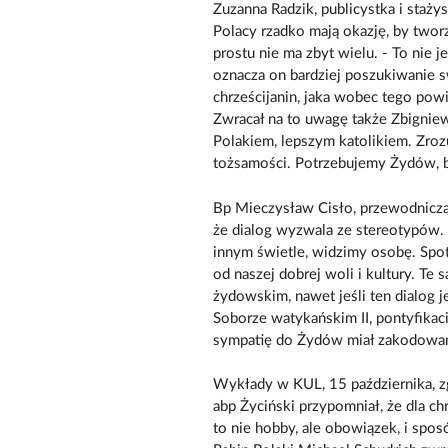
Zuzanna Radzik, publicystka i stażys
Polacy rzadko mają okazję, by twor
prostu nie ma zbyt wielu. - To nie 
oznacza on bardziej poszukiwanie s
chrześcijanin, jaka wobec tego po
Zwracał na to uwagę także Zbigniew
Polakiem, lepszym katolikiem. Zroz
tożsamości. Potrzebujemy Żydów, b
Bp Mieczysław Cisło, przewodniczą
że dialog wyzwala ze stereotypów.
innym świetle, widzimy osobę. Spot
od naszej dobrej woli i kultury. Te
żydowskim, nawet jeśli ten dialog j
Soborze watykańskim II, pontyfikaci
sympatię do Żydów miał zakodowaną
Wykłady w KUL, 15 października, 
abp Życiński przypomniał, że dla ch
to nie hobby, ale obowiązek, i spo