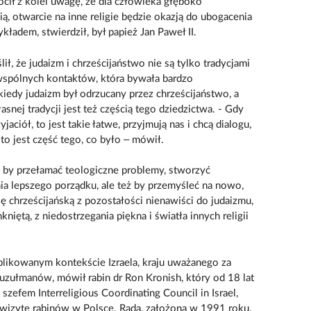
ócił z kolei uwagę, że dla człowieka głęboko
ią, otwarcie na inne religie będzie okazją do ubogacenia
kładem, stwierdził, był papież Jan Paweł II.
ił, że judaizm i chrześcijaństwo nie są tylko tradycjami
ę wspólnych kontaktów, która bywała bardzo
kiedy judaizm był odrzucany przez chrześcijaństwo, a
snej tradycji jest też częścią tego dziedzictwa. - Gdy
aciół, to jest takie łatwe, przyjmują nas i chcą dialogu,
 to jest część tego, co było – mówił.
o, by przełamać teologiczne problemy, stworzyć
nia lepszego porządku, ale też by przemyśleć na nowo,
ję chrześcijańską z pozostałości nienawiści do judaizmu,
kniętą, z niedostrzegania piękna i światła innych religii
plikowanym kontekście Izraela, kraju uważanego za
muzułmanów, mówił rabin dr Ron Kronish, który od 18 lat
 szefem Interreligious Coordinating Council in Israel,
wizytę rabinów w Polsce. Rada, założona w 1991 roku,