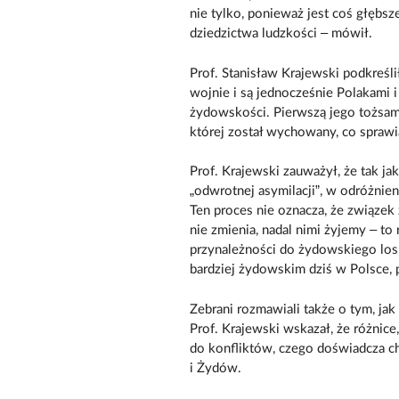
nie tylko, ponieważ jest coś głębsz
dziedzictwa ludzkości – mówił.
Prof. Stanisław Krajewski podkreślił
wojnie i są jednocześnie Polakami i
żydowskości. Pierwszą jego tożsamoś
której został wychowany, co sprawia
Prof. Krajewski zauważył, że tak ja
„odwrotnej asymilacji”, w odróżnie
Ten proces nie oznacza, że związek 
nie zmienia, nadal nimi żyjemy – to
przynależności do żydowskiego losu
bardziej żydowskim dziś w Polsce,
Zebrani rozmawiali także o tym, jak
Prof. Krajewski wskazał, że różnic
do konfliktów, czego doświadcza ch
i Żydów.