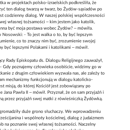
tka w projektach polsko-izraelskich podkreśliła, że
zyć ten dialog twarzą w twarz, bo Żydów-sąsiadów po
jest codzienny dialog. W naszej polskiej współczesności
wej własnej tożsamości – kim jestem jako katolik,
winna być moja postawa wobec Żydów? – mówiła.
 Nosowski: - To jest walka o to, by być lepszym
umienie, co to znaczy nim być, zrozumienie swojej
y być lepszymi Polakami i katolikami – mówił.
cy Rady Episkopatu ds. Dialogu Religijnego zauważył,
 - Gdy poznajemy człowieka osobiście, widzimy go w
kanie z drugim człowiekiem wyzwala nas, ale zależy to
 sam mechanizmy funkcjonują w dialogu katolicko-
est misją, do której Kościół jest zobowiązany po
e Jana Pawła II – mówił. Przyznał, że on sam przyjaźń i
 przez przyjaźń swej matki z rówieśniczką Żydówką.
zgromadziły duże grono słuchaczy. We wprowadzeniu
rześcijanina i wspólnoty kościelnej, dialog z judaizmem
sób na poznanie swej własnej tożsamości. Naczelny