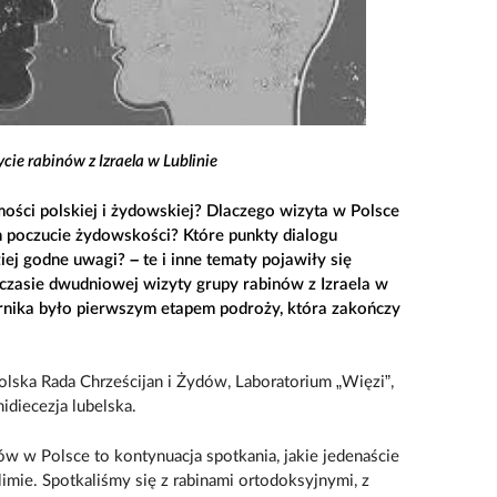
ie rabinów z Izraela w Lublinie
mości polskiej i żydowskiej? Dlaczego wizyta w Polsce
 poczucie żydowskości? Które punkty dialogu
ej godne uwagi? – te i inne tematy pojawiły się
czasie dwudniowej wizyty grupy rabinów z Izraela w
iernika było pierwszym etapem podroży, która zakończy
lska Rada Chrześcijan i Żydów, Laboratorium „Więzi”,
diecezja lubelska.
w w Polsce to kontynuacja spotkania, jakie jedenaście
imie. Spotkaliśmy się z rabinami ortodoksyjnymi, z