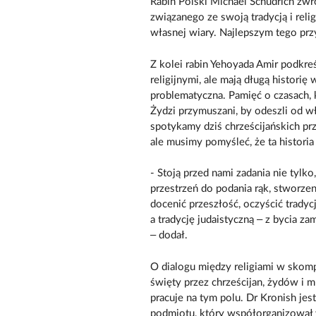
Rabin Polski Michael Schudrich zwr
związanego ze swoją tradycją i relig
własnej wiary. Najlepszym tego przy
Z kolei rabin Yehoyada Amir podkreśl
religijnymi, ale mają długą histori
problematyczna. Pamięć o czasach, 
Żydzi przymuszani, by odeszli od wła
spotykamy dziś chrześcijańskich przyj
ale musimy pomyśleć, że ta historia
- Stoją przed nami zadania nie tylk
przestrzeń do podania rąk, stworze
docenić przeszłość, oczyścić tradyc
a tradycję judaistyczną – z bycia zam
– dodał.
O dialogu między religiami w skom
święty przez chrześcijan, żydów i 
pracuje na tym polu. Dr Kronish jest
podmiotu, który współorganizował 