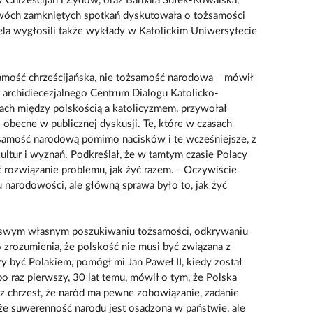
 Chrześcijan i Żydów, oraz Barbara Sułek-Kowalska,
dwóch zamkniętych spotkań dyskutowała o tożsamości
aela wygłosili także wykłady w Katolickim Uniwersytecie
amość chrześcijańska, nie tożsamość narodowa – mówił
or archidiecezjalnego Centrum Dialogu Katolicko-
ch między polskością a katolicyzmem, przywołał
obecne w publicznej dyskusji. Te, które w czasach
amość narodową pomimo nacisków i te wcześniejsze, z
 kultur i wyznań. Podkreślał, że w tamtym czasie Polacy
ć rozwiązanie problemu, jak żyć razem. - Oczywiście
 narodowości, ale główną sprawa było to, jak żyć
o swym własnym poszukiwaniu tożsamości, odkrywaniu
o zrozumienia, że polskość nie musi być związana z
zy być Polakiem, pomógł mi Jan Paweł II, kiedy został
o raz pierwszy, 30 lat temu, mówił o tym, że Polska
 chrzest, że naród ma pewne zobowiązanie, zadanie
że suwerenność narodu jest osadzona w państwie, ale