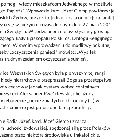
nie pomogli wtedy mieszkańcom Jedwabnego w możliwie
go Papieża". Wprawdzie kard. Józef Glemp powtórzył je
skich Żydów, uczynił to jednak z dala od miejsca tamtej
yło się w niczym nieuzasadnionym dniu 27 maja 2001
kich Świętych. W Jedwabnem nie był słyszany głos bp.
ącego Rady Episkopatu Polski ds. Dialogu Religijnego,
aizmem. W swoim wprowadzeniu do modlitwy pokutnej
zeby „oczyszczenia pamięci", mówiąc: „Wysiłek
nas trudnym zadaniem oczyszczania sumień".
ice Wszystkich Świętych była pierwszym tej rangi
 kiedy hierarchowie przepraszali Boga za przestępstwa
pów cechował jednak dystans wobec centralnych
prezydent Aleksander Kwaśniewski, obciążony
zebaczenie „cienie zmarłych i ich rodziny (...) w
ych sumienie jest poruszone tamtą zbrodnią".
 Radia Józef, kard. Józef Glemp uznał za
em ludności żydowskiej, spędzonej siłą przez Polaków
ażane przez niektóre środowiska ultrakatolickie.