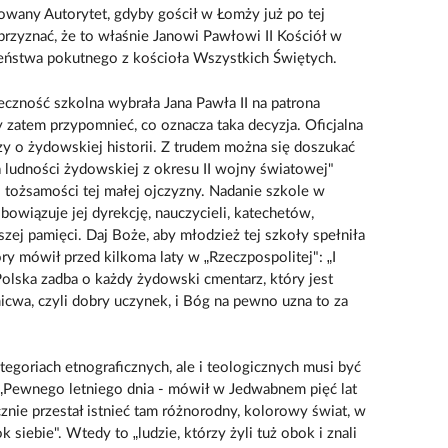
wany Autorytet, gdyby gościł w Łomży już po tej
 przyznać, że to właśnie Janowi Pawłowi II Kościół w
żeństwa pokutnego z kościoła Wszystkich Świętych.
czność szkolna wybrała Jana Pawła II na patrona
zatem przypomnieć, co oznacza taka decyzja. Oficjalna
zy o żydowskiej historii. Z trudem można się doszukać
 ludności żydowskiej z okresu II wojny światowej"
tożsamości tej małej ojczyzny. Nadanie szkole w
owiązuje jej dyrekcję, nauczycieli, katechetów,
zej pamięci. Daj Boże, aby młodzież tej szkoły spełniła
óry mówił przed kilkoma laty w „Rzeczpospolitej": „I
Polska zadba o każdy żydowski cmentarz, który jest
cwa, czyli dobry uczynek, i Bóg na pewno uzna to za
ategoriach etnograficznych, ale i teologicznych musi być
 „Pewnego letniego dnia - mówił w Jedwabnem pięć lat
znie przestał istnieć tam różnorodny, kolorowy świat, w
 siebie". Wtedy to „ludzie, którzy żyli tuż obok i znali