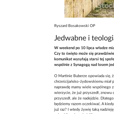
Ryszard Bosakowski OP
Jedwabne i teolog
W weekend po 10 lipca władze mia
Czy to święto może się prawdziwie 
komunikat wysyłają starsi tej społ
wspólnie z Synagogą nad losem j
O Martinie Buberze opowiada się,
chrześcijańsko-żydowskiemu miał p
naprawdę mamy wiele wspólnego z
wierzycie, że już przyszedł, znowu 
przyszedł, ale że nadejdzie. Dlate
będziemy razem oczekiwać. A kiedy
już raz? I wtedy żywię taką nadziej