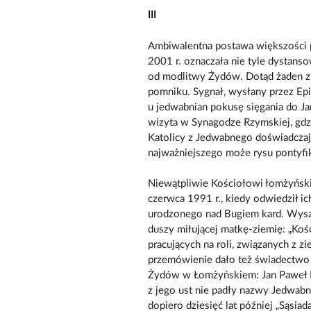
III
Ambiwalentna postawa większości
2001 r. oznaczała nie tyle dystans
od modlitwy Żydów. Dotąd żaden z ka
pomniku. Sygnał, wysłany przez Epi
u jedwabnian pokusę sięgania do Ja
wizyta w Synagodze Rzymskiej, gdzi
Katolicy z Jedwabnego doświadczaj
najważniejszego może rysu pontyfik
Niewątpliwie Kościołowi łomżyński
czerwca 1991 r., kiedy odwiedził i
urodzonego nad Bugiem kard. Wyszy
duszy miłującej matkę-ziemię: „Kośc
pracujących na roli, związanych z zi
przemówienie dało też świadectwo 
Żydów w Łomżyńskiem: Jan Paweł II 
z jego ust nie padły nazwy Jedwab
dopiero dziesięć lat później „Sąsi