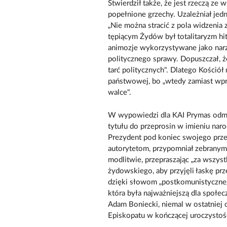
Stwierdził także, że jest rzeczą ze
popełnione grzechy. Uzależniał jed
„Nie można stracić z pola widzenia
tępiącym Żydów był totalitaryzm hit
animozje wykorzystywane jako narz
politycznego sprawy. Dopuszczał, 
tarć politycznych". Dlatego Kościół
państwowej, bo „wtedy zamiast wpr
walce".
W wypowiedzi dla KAI Prymas odm
tytułu do przeprosin w imieniu na
Prezydent pod koniec swojego prz
autorytetom, przypomniał zebranym, 
modlitwie, przepraszając „za wszys
żydowskiego, aby przyjęli łaskę prz
dzięki słowom „postkomunistycznego
która była najważniejszą dla społ
Adam Boniecki, niemal w ostatniej 
Episkopatu w kończącej uroczystośc