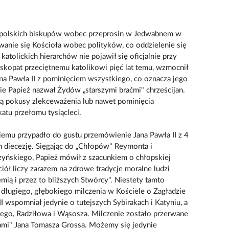
 polskich biskupów wobec przeprosin w Jedwabnem w
owanie się Kościoła wobec polityków, co oddzielenie się
tolickich hierarchów nie pojawił się oficjalnie przy
skopat przeciętnemu katolikowi pięć lat temu, wzmocnił
na Pawła II z pominięciem wszystkiego, co oznacza jego
e Papież nazwał Żydów „starszymi braćmi" chrześcijan.
ą pokusy zlekceważenia lub nawet pominięcia
atu przełomu tysiącleci.
emu przypadło do gustu przemówienie Jana Pawła II z 4
ch diecezję. Sięgając do „Chłopów" Reymonta i
ńskiego, Papież mówił z szacunkiem o chłopskiej
iół liczy zarazem na zdrowe tradycje moralne ludzi
emią i przez to bliższych Stwórcy". Niestety tamto
długiego, głębokiego milczenia w Kościele o Zagładzie
wspomniał jedynie o tutejszych Sybirakach i Katyniu, a
nego, Radziłowa i Wąsosza. Milczenie zostało przerwane
adami" Jana Tomasza Grossa. Możemy się jedynie