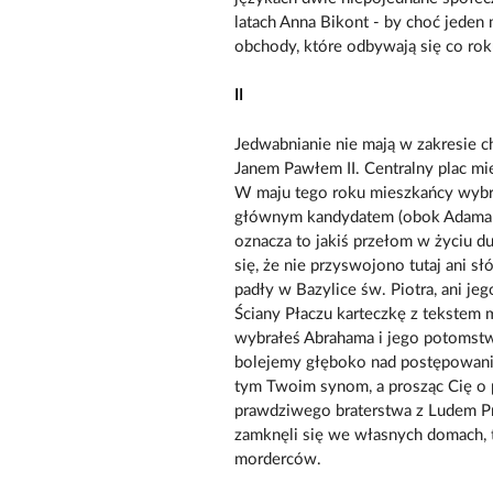
latach Anna Bikont - by choć jede
obchody, które odbywają się co ro
II
Jedwabnianie nie mają w zakresie 
Janem Pawłem II. Centralny plac mi
W maju tego roku mieszkańcy wybra
głównym kandydatem (obok Adama M
oznacza to jakiś przełom w życiu 
się, że nie przyswojono tutaj ani s
padły w Bazylice św. Piotra, ani je
Ściany Płaczu karteczkę z tekstem 
wybrałeś Abrahama i jego potomstw
bolejemy głęboko nad postępowaniem
tym Twoim synom, a prosząc Cię o 
prawdziwego braterstwa z Ludem Pr
zamknęli się we własnych domach, t
morderców.