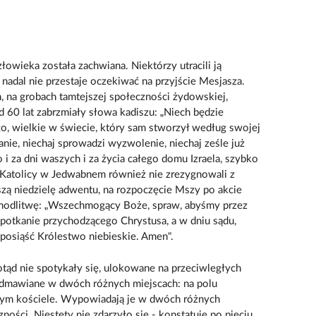
owieka została zachwiana. Niektórzy utracili ją
adal nie przestaje oczekiwać na przyjście Mesjasza.
 na grobach tamtejszej społeczności żydowskiej,
 60 lat zabrzmiały słowa kadiszu: „Niech będzie
, wielkie w świecie, który sam stworzył według swojej
nie, niechaj sprowadzi wyzwolenie, niechaj ześle już
i za dni waszych i za życia całego domu Izraela, szybko
. Katolicy w Jedwabnem również nie zrezygnowali z
zą niedzielę adwentu, na rozpoczęcie Mszy po akcie
modlitwę: „Wszechmogący Boże, spraw, abyśmy przez
spotkanie przychodzącego Chrystusa, a w dniu sądu,
 posiąść Królestwo niebieskie. Amen".
otąd nie spotykały się, ulokowane na przeciwległych
odmawiane w dwóch różnych miejscach: na polu
tym kościele. Wypowiadają je w dwóch różnych
ości. Niestety nie zdarzyło się - konstatuje po pięciu