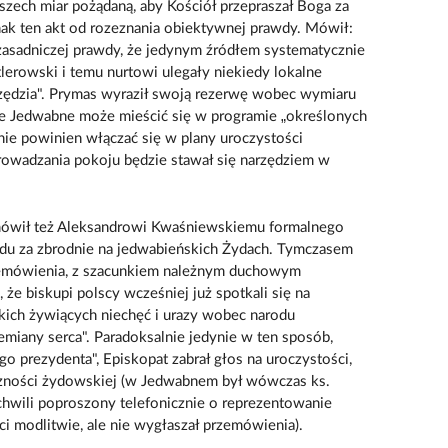
 wszech miar pożądaną, aby Kościół przepraszał Boga za
nak ten akt od rozeznania obiektywnej prawdy. Mówił:
 zasadniczej prawdy, że jedynym źródłem systematycznie
lerowski i temu nurtowi ulegały niekiedy lokalne
ędzia". Prymas wyraził swoją rezerwę wobec wymiaru
że Jedwabne może mieścić się w programie „określonych
 nie powinien włączać się w plany uroczystości
owadzania pokoju będzie stawał się narzędziem w
ówił też Aleksandrowi Kwaśniewskiemu formalnego
rodu za zbrodnie na jedwabieńskich Żydach. Tymczasem
emówienia, z szacunkiem należnym duchowym
że biskupi polscy wcześniej już spotkali się na
tkich żywiących niechęć i urazy wobec narodu
emiany serca". Paradoksalnie jedynie w ten sposób,
 prezydenta", Episkopat zabrał głos na uroczystości,
eczności żydowskiej (w Jedwabnem był wówczas ks.
chwili poproszony telefonicznie o reprezentowanie
i modlitwie, ale nie wygłaszał przemówienia).