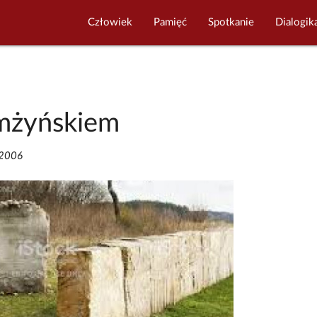
Człowiek
Pamięć
Spotkanie
Dialogik
mżyńskiem
/2006