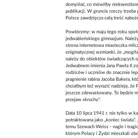
domyślać, co mówiłby niekwestiono
publikacji. W gruncie rzeczy trzeba
Polsce zawdzięcza całą treść nabo
Powtórzmy: w maju tego roku społe
jedwabieńskiego gimnazjum. Należy 
strona internetowa miasteczka milc
enigmatycznej wzmianki, że „mogiła
należy do obiektów świadczących o 
Jedwabnem imienia Jana Pawła II zob
rodziców i uczniów do znacznie leps
pragnienie rabina Jacoba Bakera, kt
chciałbym też wyrazić nadzieję, że 
jeszcze zdewastowany. To będzie mi
przejaw skruchy".
Data 10 lipca 1941 r. nie tylko w k
potraktowana jako „koniec świata".
temu Szewach Weiss - nagle i tragic
którym Polacy i Żydzi mieszkali obok