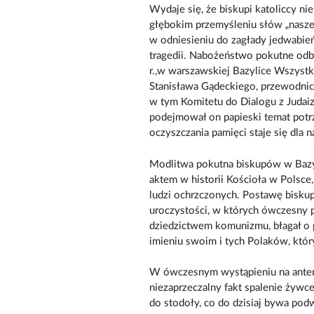
Wydaje się, że biskupi katoliccy 
głębokim przemyśleniu słów „nasze
w odniesieniu do zagłady jedwabień
tragedii. Nabożeństwo pokutne odb
r.,w warszawskiej Bazylice Wszyst
Stanisława Gądeckiego, przewodnicz
w tym Komitetu do Dialogu z Jud
podejmował on papieski temat potr
oczyszczania pamięci staje się dla 
Modlitwa pokutna biskupów w Bazyl
aktem w historii Kościoła w Polsce,
ludzi ochrzczonych. Postawę bisku
uroczystości, w których ówczesny 
dziedzictwem komunizmu, błagał o pr
imieniu swoim i tych Polaków, któr
W ówczesnym wystąpieniu na antenie
niezaprzeczalny fakt spalenie żywc
do stodoły, co do dzisiaj bywa podw