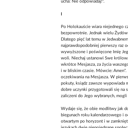
ucha: Nie odpowiadaj!".
I
Po Holokauście wiara niejednego czł
bezpowrotnie. Jednak wielu Żydów n
Dlatego pięć lat temu w Jedwabnem,
najprawdopodobniej pierwszy raz od
wywyższone i poświęcone Imię Jego
woli. Niechaj ustanowi Swe królowa
wkrótce Mesjasza, za życia waszego 
i w bliskim czasie. Mówcie: Amen"
oczekiwania na Mesjasza. W pierws
pokuty, ksiądz zawsze wypowiada 
dobre uczynki przygotowali się na 
zaliczeni do Jego wybranych, mogli
Wydaje się, że obie modlitwy jak d
biegunach roku kalendarzowego i 
otwartym po horyzont i w zamknię
językach dwie niepojednane społeczn