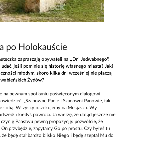
ia po Holokauście
steczka zapraszają obywateli na „Dni Jedwabnego".
udać, jeśli pominie się historię własnego miasta? Jaki
eczności młodym, skoro kilka dni wcześniej nie płaczą
edwabieńskich Żydów?
 że na pewnym spotkaniu poświęconym dialogowi
owiedzieć: „Szanowne Panie i Szanowni Panowie, tak
e sobą. Wszyscy oczekujemy na Mesjasza. Wy
odszedł i kiedyś powróci. Ja wierzę, że dotąd jeszcze nie
go czynię Państwu pewną propozycję: pozwólcie, że
 On przybędzie, zapytamy Go po prostu: Czy byłeś tu
ę, że będę stał bardzo blisko Niego i będę szeptał Mu do