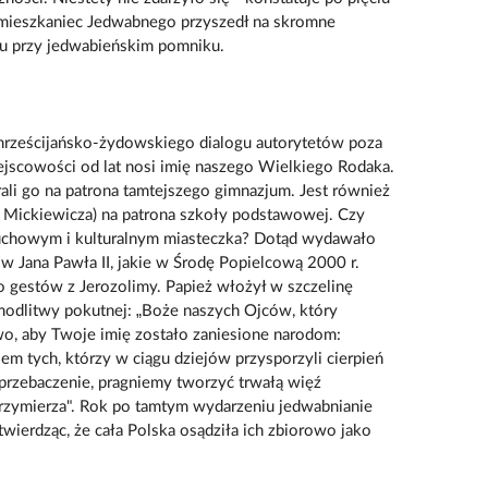
n mieszkaniec Jedwabnego przyszedł na skromne
ku przy jedwabieńskim pomniku.
chrześcijańsko-żydowskiego dialogu autorytetów poza
ejscowości od lat nosi imię naszego Wielkiego Rodaka.
li go na patrona tamtejszego gimnazjum. Jest również
ickiewicza) na patrona szkoły podstawowej. Czy
duchowym i kulturalnym miasteczka? Dotąd wydawało
łów Jana Pawła II, jakie w Środę Popielcową 2000 r.
go gestów z Jerozolimy. Papież włożył w szczelinę
modlitwy pokutnej: „Boże naszych Ojców, który
o, aby Twoje imię zostało zaniesione narodom:
 tych, którzy w ciągu dziejów przysporzyli cierpień
przebaczenie, pragniemy tworzyć trwałą więź
zymierza". Rok po tamtym wydarzeniu jedwabnianie
wierdząc, że cała Polska osądziła ich zbiorowo jako