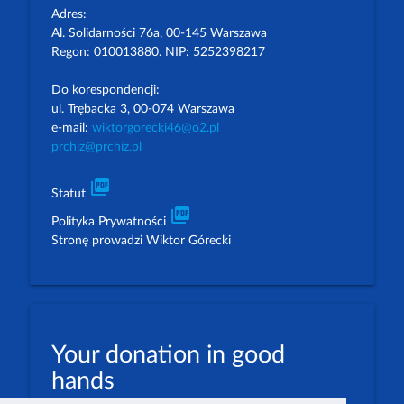
Adres:
Al. Solidarności 76a, 00-145 Warszawa
Regon: 010013880. NIP: 5252398217
Do korespondencji:
ul. Trębacka 3, 00-074 Warszawa
e-mail:
wiktorgorecki46@o2.pl
prchiz@prchiz.pl
picture_as_pdf
Statut
picture_as_pdf
Polityka Prywatności
Stronę prowadzi Wiktor Górecki
Your donation in good
hands