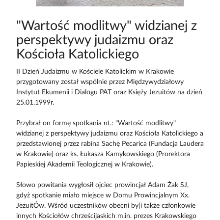
"Wartość modlitwy" widzianej z
perspektywy judaizmu oraz
Kościoła Katolickiego
II Dzień Judaizmu w Kościele Katolickim w Krakowie
przygotowany został wspólnie przez Międzywydziałowy
Instytut Ekumenii i Dialogu PAT oraz Księży Jezuitów na dzień
25.01.1999r.
Przybrał on formę spotkania nt.: "Wartość modlitwy"
widzianej z perspektywy judaizmu oraz Kościoła Katolickiego a
przedstawionej przez rabina Sachę Pecarica (Fundacja Laudera
w Krakowie) oraz ks. Łukasza Kamykowskiego (Prorektora
Papieskiej Akademii Teologicznej w Krakowie).
Słowo powitania wygłosił ojciec prowincjał Adam Żak SJ,
gdyż spotkanie miało miejsce w Domu Prowincjalnym Xx.
JezuitÓw. Wśród uczestników obecni by|i także członkowie
innych Kościołów chrześcijaskich m.in. prezes Krakowskiego