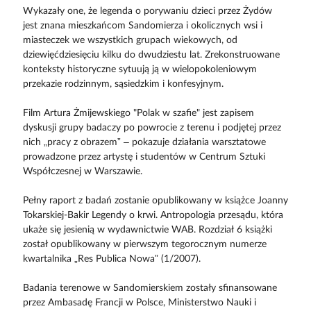
Wykazały one, że legenda o porywaniu dzieci przez Żydów
jest znana mieszkańcom Sandomierza i okolicznych wsi i
miasteczek we wszystkich grupach wiekowych, od
dziewięćdziesięciu kilku do dwudziestu lat. Zrekonstruowane
konteksty historyczne sytuują ją w wielopokoleniowym
przekazie rodzinnym, sąsiedzkim i konfesyjnym.
Film Artura Żmijewskiego "Polak w szafie" jest zapisem
dyskusji grupy badaczy po powrocie z terenu i podjętej przez
nich „pracy z obrazem” – pokazuje działania warsztatowe
prowadzone przez artystę i studentów w Centrum Sztuki
Współczesnej w Warszawie.
Pełny raport z badań zostanie opublikowany w książce Joanny
Tokarskiej-Bakir Legendy o krwi. Antropologia przesądu, która
ukaże się jesienią w wydawnictwie WAB. Rozdział 6 książki
został opublikowany w pierwszym tegorocznym numerze
kwartalnika „Res Publica Nowa” (1/2007).
Badania terenowe w Sandomierskiem zostały sfinansowane
przez Ambasadę Francji w Polsce, Ministerstwo Nauki i