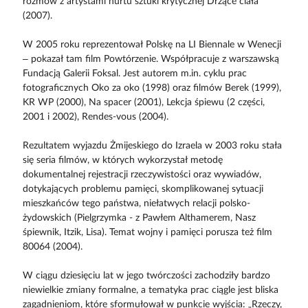
rozmów z artystami nurtu sztuki krytycznej Drżące ciała
(2007).
W 2005 roku reprezentował Polskę na LI Biennale w Wenecji
– pokazał tam film Powtórzenie. Współpracuje z warszawską
Fundacją Galerii Foksal. Jest autorem m.in. cyklu prac
fotograficznych Oko za oko (1998) oraz filmów Berek (1999),
KR WP (2000), Na spacer (2001), Lekcja śpiewu (2 części,
2001 i 2002), Rendes-vous (2004).
Rezultatem wyjazdu Żmijeskiego do Izraela w 2003 roku stała
się seria filmów, w których wykorzystał metodę
dokumentalnej rejestracji rzeczywistości oraz wywiadów,
dotykających problemu pamięci, skomplikowanej sytuacji
mieszkańców tego państwa, niełatwych relacji polsko-
żydowskich (Pielgrzymka - z Pawłem Althamerem, Nasz
śpiewnik, Itzik, Lisa). Temat wojny i pamięci porusza też film
80064 (2004).
W ciągu dziesięciu lat w jego twórczości zachodziły bardzo
niewielkie zmiany formalne, a tematyka prac ciągle jest bliska
zagadnieniom, które sformułował w punkcie wyjścia: „Rzeczy,