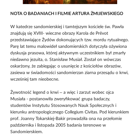
NOTA O BADANIACH I FILMIE ARTURA ŻMIJEWSKIEGO
W katedrze sandomierskiej i tamtejszym kościele św. Pawła
znajdują się XVIII- wieczne obrazy Karola de Prêvot
przedstawiające Żydów dokonujących tzw. mordu rytualnego.
Parę lat temu malowideł sandomierskich dotyczyła ożywiona
dyskusja prasowa, której aktywnym uczestnikiem był zmarły
niedawno jezuita, o. Stanisław Musiał. Został on wówczas
oskarżony, że zabiegając o usunięcie z kościołów obrazów,
zasiewa w świadomości sandomierzan ziarna przesądu o krwi,
wcześniej tam nieobecne.
Żywotność legend o krwi – a więc i zarzut wobec ojca
Musiała - postanowiła zweryfikować grupa badaczy,
studentów Instytutu Stosowanych Nauk Społecznych i
kierunku antropologicznego Collegium Civitas. Pod kierunkiem
prof. Joanny Tokarskiej-Bakir prowadziła ona na przełomie
października i listopada 2005 badania terenowe w
Sandomierskiem.