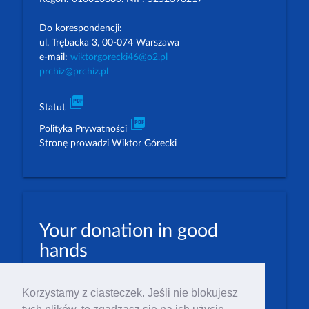
Do korespondencji:
ul. Trębacka 3, 00-074 Warszawa
e-mail:
wiktorgorecki46@o2.pl
prchiz@prchiz.pl
picture_as_pdf
Statut
picture_as_pdf
Polityka Prywatności
Stronę prowadzi Wiktor Górecki
Your donation in good
hands
PLN: 07 1600 1462 1884 8633 6000 0001
Korzystamy z ciasteczek. Jeśli nie blokujesz
EUR: 23 1600 1462 1884 8633 6000 0004