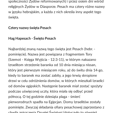
społeczności Żydów reformowanych) i przez osiem dni wśród
religijnych Żydów w Diasporze. Pesach ma cztery różne nazwy
w języku hebrajskim, a każda z nich określa inny aspekt tego
święta.
Cztery nazwy święta Pesach
Hag Hapesach - Święto Pesach
Najbardziej znaną nazwą tego święta jest Pesach (hebr. -
pominięcie). Nazwa jest powiązana z fragmentem Tory
(Szemot - Księga Wyjścia - 12:3-11), w którym nakazano
Izraelitom strzeżenie baranka od 10 dnia miesiąca nissan,
który jest pierwszym miesiącem roku, aż do świtu dnia 14-go,
kiedy to baranek ma zostać zabity, a jego krwią skropione
drzwi w celu odróżnienia domów, w których mieszkali Izraelici
od domów egipskich. Następnie baranek miał zostać spożyty
podczas uświęconej uczty, która miała się odbyć przed
północą. O tej godzinie dziesiąta plaga - śmierć
pierworodnych spadła na Egipcjan. Domy Izraelitów zostały
pominięte. Zwyczaj składania ofiary pesachowej zaprzestano z
chwilą zniszczenia Drugiej Świątyni (dotyczyło to również