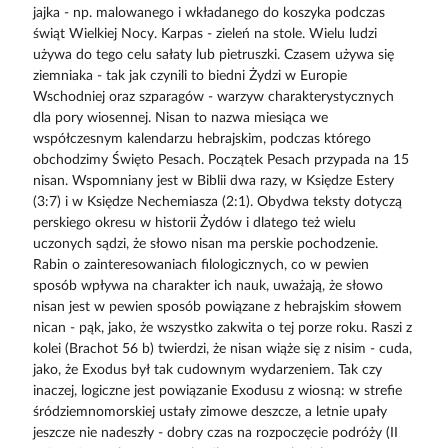
jajka - np. malowanego i wkładanego do koszyka podczas
świąt Wielkiej Nocy. Karpas - zieleń na stole. Wielu ludzi
używa do tego celu sałaty lub pietruszki. Czasem używa się
ziemniaka - tak jak czynili to biedni Żydzi w Europie
Wschodniej oraz szparagów - warzyw charakterystycznych
dla pory wiosennej. Nisan to nazwa miesiąca we
współczesnym kalendarzu hebrajskim, podczas którego
obchodzimy Święto Pesach. Początek Pesach przypada na 15
nisan. Wspomniany jest w Biblii dwa razy, w Księdze Estery
(3:7) i w Księdze Nechemiasza (2:1). Obydwa teksty dotyczą
perskiego okresu w historii Żydów i dlatego też wielu
uczonych sądzi, że słowo nisan ma perskie pochodzenie.
Rabin o zainteresowaniach filologicznych, co w pewien
sposób wpływa na charakter ich nauk, uważają, że słowo
nisan jest w pewien sposób powiązane z hebrajskim słowem
nican - pąk, jako, że wszystko zakwita o tej porze roku. Raszi z
kolei (Brachot 56 b) twierdzi, że nisan wiąże się z nisim - cuda,
jako, że Exodus był tak cudownym wydarzeniem. Tak czy
inaczej, logiczne jest powiązanie Exodusu z wiosną: w strefie
śródziemnomorskiej ustały zimowe deszcze, a letnie upały
jeszcze nie nadeszły - dobry czas na rozpoczęcie podróży (II