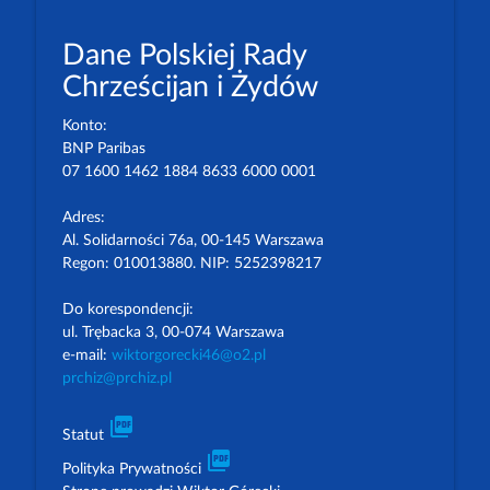
Dane Polskiej Rady
Chrześcijan i Żydów
Konto:
BNP Paribas
07 1600 1462 1884 8633 6000 0001
Adres:
Al. Solidarności 76a, 00-145 Warszawa
Regon: 010013880. NIP: 5252398217
Do korespondencji:
ul. Trębacka 3, 00-074 Warszawa
e-mail:
wiktorgorecki46@o2.pl
prchiz@prchiz.pl
picture_as_pdf
Statut
picture_as_pdf
Polityka Prywatności