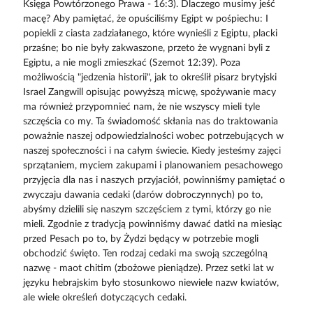
Księga Powtórzonego Prawa - 16:3). Dlaczego musimy jeść
macę? Aby pamiętać, że opuściliśmy Egipt w pośpiechu: I
popiekli z ciasta zadziałanego, które wynieśli z Egiptu, placki
przaśne; bo nie były zakwaszone, przeto że wygnani byli z
Egiptu, a nie mogli zmieszkać (Szemot 12:39). Poza
możliwością "jedzenia historii", jak to określił pisarz brytyjski
Israel Zangwill opisując powyższą micwę, spożywanie macy
ma również przypomnieć nam, że nie wszyscy mieli tyle
szczęścia co my. Ta świadomość skłania nas do traktowania
poważnie naszej odpowiedzialności wobec potrzebujących w
naszej społeczności i na całym świecie. Kiedy jesteśmy zajęci
sprzątaniem, myciem zakupami i planowaniem pesachowego
przyjęcia dla nas i naszych przyjaciół, powinniśmy pamiętać o
zwyczaju dawania cedaki (darów dobroczynnych) po to,
abyśmy dzielili się naszym szczęściem z tymi, którzy go nie
mieli. Zgodnie z tradycją powinniśmy dawać datki na miesiąc
przed Pesach po to, by Żydzi będący w potrzebie mogli
obchodzić święto. Ten rodzaj cedaki ma swoją szczególną
nazwę - maot chitim (zbożowe pieniądze). Przez setki lat w
języku hebrajskim było stosunkowo niewiele nazw kwiatów,
ale wiele określeń dotyczących cedaki.