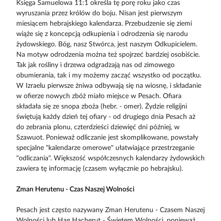
Księga Samuelowa 11:1 określa tę porę roku jako czas
wyruszania przez królów do boju. Nisan jest pierwszym
miesiącem hebrajskiego kalendarza. Przebudzenie się ziemi
wiąże się z koncepcją odkupienia i odrodzenia się narodu
żydowskiego. Bóg, nasz Stwórca, jest naszym Odkupicielem.
Na motyw odrodzenia można też spojrzeć bardziej osobiście.
Tak jak rośliny i drzewa odgradzają nas od zimowego
obumierania, tak i my możemy zacząć wszystko od początku.
W Izraelu pierwsze żniwa odbywają się na wiosnę, i składanie
w ofierze nowych zbóż miało miejsce w Pesach. Ofiara
składała się ze snopa zboża (hebr. - omer). Żydzie religijni
świętują każdy dzień tej ofiary - od drugiego dnia Pesach aż
do zebrania plonu, czterdzieści dziewięć dni później, w
Szawuot. Ponieważ odliczanie jest skomplikowane, powstały
specjalne "kalendarze omerowe" ułatwiające przestrzeganie
"odliczania". Większość współczesnych kalendarzy żydowskich
zawiera tę informację (czasem wyłącznie po hebrajsku).
Zman Herutenu - Czas Naszej Wolności
Pesach jest często nazywany Zman Herutenu - Czasem Naszej
Wolności lub Hag Hacherut - Świętem Wolności, ponieważ