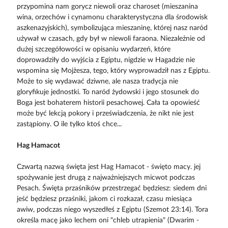
przypomina nam gorycz niewoli oraz charoset (mieszanina
wina, orzechów i cynamonu charakterystyczna dla środowisk
aszkenazyjskich), symbolizująca mieszaninę, której nasz naród
używał w czasach, gdy był w niewoli faraona. Niezależnie od
dużej szczegółowości w opisaniu wydarzeń, które
doprowadziły do wyjścia z Egiptu, nigdzie w Hagadzie nie
wspomina się Mojżesza, tego, który wyprowadził nas z Egiptu.
Może to się wydawać dziwne, ale nasza tradycja nie
gloryfikuje jednostki. To naród żydowski i jego stosunek do
Boga jest bohaterem historii pesachowej. Cała ta opowieść
może być lekcją pokory i przeświadczenia, że nikt nie jest
zastąpiony. O ile tylko ktoś chce...
Hag Hamacot
Czwartą nazwą święta jest Hag Hamacot - święto macy. jej
spożywanie jest drugą z najważniejszych micwot podczas
Pesach. Święta przaśników przestrzegać będziesz: siedem dni
jeść będziesz przaśniki, jakom ci rozkazał, czasu miesiąca
awiw, podczas niego wyszedłeś z Egiptu (Szemot 23:14). Tora
określa macę jako lechem oni "chleb utrapienia" (Dwarim -