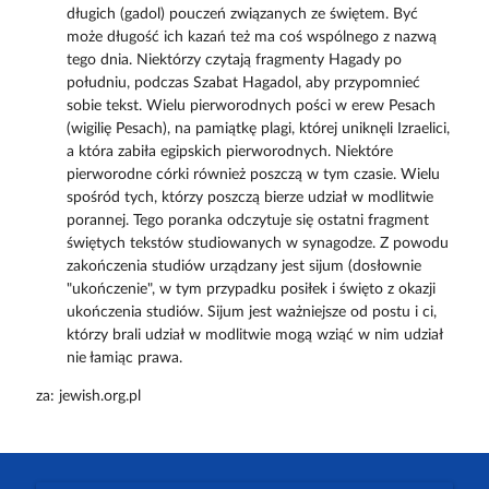
długich (gadol) pouczeń związanych ze świętem. Być
może długość ich kazań też ma coś wspólnego z nazwą
tego dnia. Niektórzy czytają fragmenty Hagady po
południu, podczas Szabat Hagadol, aby przypomnieć
sobie tekst. Wielu pierworodnych pości w erew Pesach
(wigilię Pesach), na pamiątkę plagi, której uniknęli Izraelici,
a która zabiła egipskich pierworodnych. Niektóre
pierworodne córki również poszczą w tym czasie. Wielu
spośród tych, którzy poszczą bierze udział w modlitwie
porannej. Tego poranka odczytuje się ostatni fragment
świętych tekstów studiowanych w synagodze. Z powodu
zakończenia studiów urządzany jest sijum (dosłownie
"ukończenie", w tym przypadku posiłek i święto z okazji
ukończenia studiów. Sijum jest ważniejsze od postu i ci,
którzy brali udział w modlitwie mogą wziąć w nim udział
nie łamiąc prawa.
za: jewish.org.pl