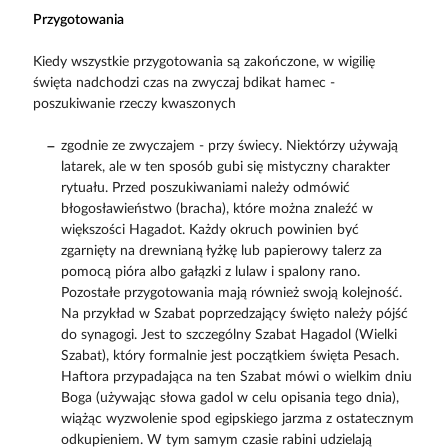
Przygotowania
Kiedy wszystkie przygotowania są zakończone, w wigilię
święta nadchodzi czas na zwyczaj bdikat hamec -
poszukiwanie rzeczy kwaszonych
zgodnie ze zwyczajem - przy świecy. Niektórzy używają
latarek, ale w ten sposób gubi się mistyczny charakter
rytuału. Przed poszukiwaniami należy odmówić
błogosławieństwo (bracha), które można znaleźć w
większości Hagadot. Każdy okruch powinien być
zgarnięty na drewnianą łyżkę lub papierowy talerz za
pomocą pióra albo gałązki z lulaw i spalony rano.
Pozostałe przygotowania mają również swoją kolejność.
Na przykład w Szabat poprzedzający święto należy pójść
do synagogi. Jest to szczególny Szabat Hagadol (Wielki
Szabat), który formalnie jest początkiem święta Pesach.
Haftora przypadająca na ten Szabat mówi o wielkim dniu
Boga (używając słowa gadol w celu opisania tego dnia),
wiążąc wyzwolenie spod egipskiego jarzma z ostatecznym
odkupieniem. W tym samym czasie rabini udzielają