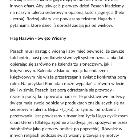
innych ofiar). Aby uświęcić pierwszy dzień Pesach kładziemy
na naszym talerzu sederowym opaloną kość z jagnięcia (hebr.
- zeroa). Rodzaj ofiary jest powiązany tekstem Hagady z
pytaniami, które dzieci (i dorośli) zadają już od wieków.
Hag Haawiw - Święto Wiosny
Pesach musi nastąpić wiosną i aby mieć pewność, że zawsze
tak będzie, nasi przodkowie stworzyli system oznaczania dat,
opierając się zarówno na kalendarzu słonecznym, jak i
księżycowym. Kalendarz Islamu, będąc kalendarzem
księżycowym nie wiąże przestrzegania świąt z konkretną porą
roku. Na przykład Ramadan może wypadać zarówno w lecie
jak i w zimie. Pesach jest porą odradzania się przyrody -
czasem początku i powrotu nadziei. Te podstawowe motywy
święta mają swoje odbicie w produktach znajdujących się na
sederowym talerzu. Bejca - (jajko), to symbol odrodzenia i
przetrwania, jest powiązany z trwaniem życia i jego cyklicznym
charakterem (dlatego zgodnie z tradycją, jest spożywane przez
żałobników jako pierwszy posiłek po pogrzebie). Również w
innych religiach podczas świąt wiosny przewija się motyw