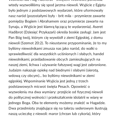
wtedy wyzwoliliśmy się spod jarzma niewoli. Wyjście z Egiptu
było jednym z podstawowych wydarzeń, które uformowały
nasz naród (pozostałymi były - brit mila - przymierze zawarte
pomiędzy Bogiem i Abrahamem oraz przymierze zawarte na
Synaju, a Wyjście jest klamrą łączącą te wydarzenia). Aseret
Hadibrot (Dziesięć Przykazań) określa boskie zasługi: Jam jest
Pan Bóg twój, którym cię wywiódł z ziemi Egipskiej, z domu
niewoli (Szemot 20:2). To nieustanne przypominanie, że to my
byliśmy niewolnikami zmusza nas jako naród, do walki o
sprawiedliwość dla wszystkich uciśnionych i słabych, handel
niewolnikami, prześladowanie obcych zamieszkujących na
naszej ziemi, lichwa i używanie fałszywej wagi jest zabronione.
Judaizm nakazuje opiekę nad biednymi i słabymi (sierotą,
wdową czy obcym)... bo byliśmy niewolnikami w ziemi
egipskiej. Wspominanie Wyjścia jest jedną z trzech
podstawowych micwot święta Pesach. Opowieść o
wyzwoleniu ma dwa wymiary: przejście od fizycznej niewoli
do politycznej wolności i przekształcenie idolatrii w wiarę w
jednego Boga. Oba te elementy możemy znaleźć w Hagadzie.
Dwa przedmioty znajdujące się na talerzu sederowym ilustrują
naszą ucieczkę z niewoli: maror (chrzan lub cykoria), który